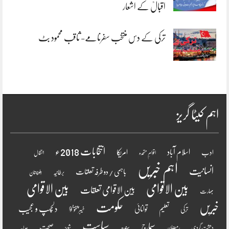
اقبالؒ کے اشعار
ترکی کے دس منتخب سفرنامے- ثاقب محمود بٹ
اہم کیٹا گریز
انتخابات 2018ء
اسلام آباد
امریکا
ادب
اقوامِ متحدہ
انتقال
اہم خبریں
انسانیت
باہمی / دو طرفہ تعلقات
برطانیہ
بلوچستان
بین الاقوامی
بین الاقوامی
بین الاقوامی تعلقات
بھارت
خبریں
حکومت
دلچسپ و عجیب
تعلیم
توانائی
ترکی
خیبر پختونخوا
سیاست
سماج
صحت
سندھ
رمضان
دھشت گردی
شوبز
عدلیہ