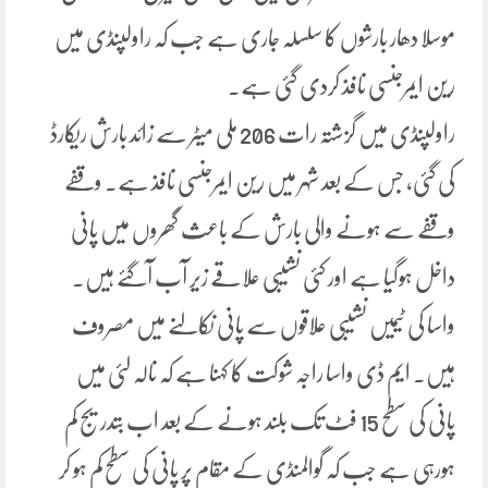
موسلا دھار بارشوں کا سلسلہ جاری ہے جب کہ راولپنڈی میں
رین ایمرجنسی نافذ کردی گئی ہے۔
راولپنڈی میں گزشتہ رات 206 ملی میٹر سے زائد بارش ریکارڈ
کی گئی، جس کے بعد شہر میں رین ایمرجنسی نافذ ہے۔ وقفے
وقفے سے ہونے والی بارش کے باعث گھروں میں پانی
داخل ہوگیا ہے اور کئی نشیبی علاقے زیر آب آگئے ہیں۔
واسا کی ٹیمیں نشیبی علاقوں سے پانی نکالنے میں مصروف
ہیں۔ ایم ڈی واسا راجہ شوکت کا کہنا ہے کہ نالہ لئی میں
پانی کی سطح 15 فٹ تک بلند ہونے کے بعد اب بتدریج کم
ہورہی ہے جب کہ گوالمنڈی کے مقام پر پانی کی سطح کم ہو کر