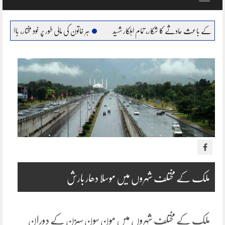
navigation
دثے کا شکار، تمام اہلکار شہید
ہر خاتون کی مالی طور پر خود مختار، بااحتیار بنانا ہمارا عزم : مریم ن
ملک کے مختلف شہروں میں موسلا دھار بارش
ملک کے مختلف شہروں میں مون سون سیزن کے دوران