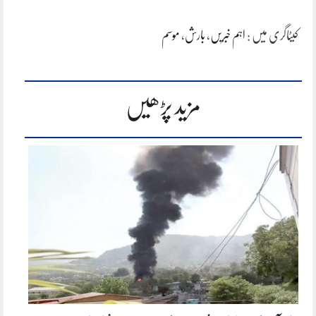
کیٹاگری میں :
اہم خبریں
،
بارش
،
موسم
مزید پڑھیں