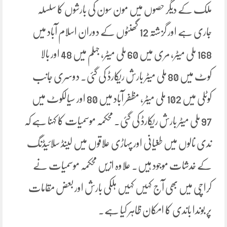
ملک کے دیگر حصوں میں مون سون کی بارشوں کا سلسلہ
جاری ہے اور گزشتہ 12 گھنٹوں کے دوران اسلام آباد میں
168 ملی میٹر، مری میں 60 ملی میٹر، جہلم میں 48 اور بالا
کوٹ میں 80 ملی میٹر بارش ریکارڈ کی گئی۔ دوسری جانب
کوٹلی میں 102 ملی میٹر، مظفر آباد میں 80 اور سیالکوٹ میں
97 ملی میٹر بارش ریکارڈ کی گئی۔ محکمہ موسمیات کا کہنا ہے کہ
ندی نالوں میں طغیانی اور پہاڑی علاقوں میں لینڈ سلائیڈنگ
کے خدشات موجود ہیں۔ علاوہ ازیں محکمہ موسمیات نے
کراچی میں بھی آج کہیں کہیں ہلکی بارش اور بعض مقامات
پر بوندا باندی کا امکان ظاہر کیا ہے۔