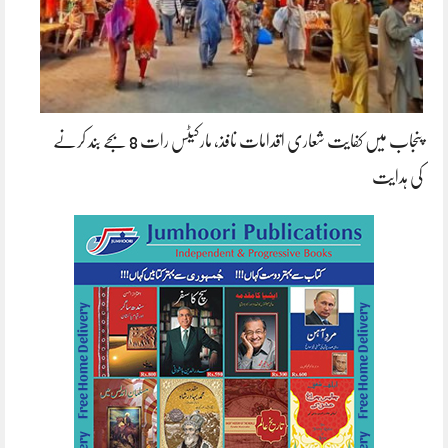
پنجاب میں کفایت شعاری اقدامات نافذ، مارکیٹس رات 8 بجے بند کرنے
کی ہدایت