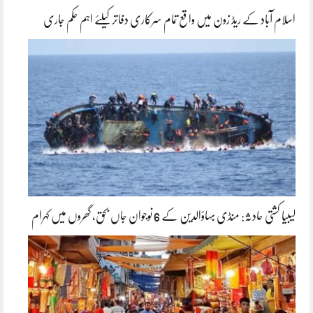
اسلام آباد کے ریڈ زون میں واقع تمام سرکاری دفاتر کیلئے اہم حکم جاری
لیبیا کشتی حادثہ: منڈی بہاؤالدین کے 6 نوجوان جاں بحق، گھروں میں کہرام