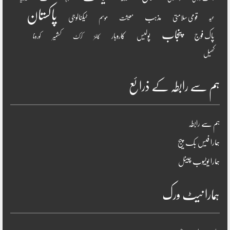
پاکستان
مذہب
قومی سلامتی
ٹیکنالوجی
موسم
معیشت
عید
پنجاب
پاک فوج
پولیس
کاروبار
کشمیر
کورونا
کالمز
کرکٹ
کھیل
ہم سے رابطہ کے ذرائع
ہم سے رابطہ
ہمارا فیس بک پیج
ہمارا یوٹیوب چینل
ہمارا نیٹ ورک