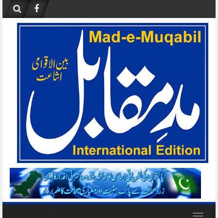
Skip
to
content
Toggle