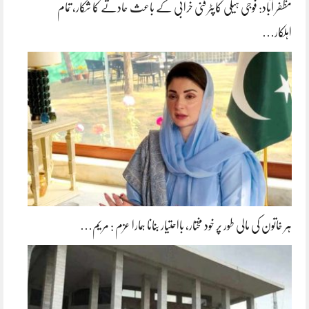
مظفر آباد: فوجی ہیلی کاپٹر فنی خرابی کے باعث حادثے کا شکار، تمام
اہلکار…
ہر خاتون کی مالی طور پر خود مختار، بااحتیار بنانا ہمارا عزم : مریم…