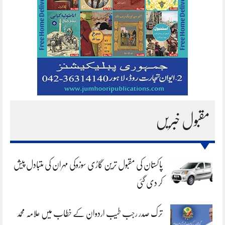
مقبول خبریں
پاکستان کی مقبول ترین گاڑی سوزوکی مہران کی متبادل پیش
کر دی گئی
ترک صدر رجب طیب اردوان کے خطاب میں علامہ محمد