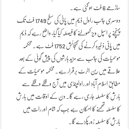
ساڑھے 6 فٹ ہو گئی ہے۔
دوسری جانب راول ڈیم میں پانی کی سطح 1749 فٹ تک
پہنچنے پر اسپل ویز کھولنے کا فیصلہ کیا گیا، واضح رہے کہ ڈیم
میں پانی ذخیرہ کرنے کی گنجائش 1752 فٹ ہے۔ محکمہ
موسمیات کی جانب سے مزید بارشوں کی پیش گوئی کے بعد
علاقے میں رین الرٹ برقرار ہے۔ محکمہ موسمیات کے
مطابق اسلام آباد اور راولپنڈی میں آج وقفے وقفے سے
بارش کا سلسلہ جاری رہے گا۔ دن کے اوقات میں بارش
کا سلسلہ تھمنے کا امکان ہے جب کہ شام اور رات میں
بارش کا سلسلہ زور پکڑے گا۔