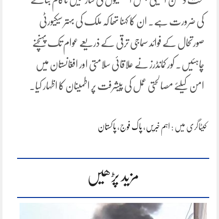
کی ضرورت ہے۔ ان کا کہنا تھا کہ ملک کی بہتر سیکیورٹی
صورتحال کے فوائد سماجی ترقی کے ذریعے عوام تک پہنچنے
چاہئیں۔ کور کمانڈرز نے علاقائی سلامتی اور افغانستان میں
امن کیلئے مصالحتی عمل کی پیشرفت پر اطمینان کا اظہار کیا۔
کیٹاگری میں :
اہم خبریں
،
پاک فوج
،
پاکستان
مزید پڑھیں