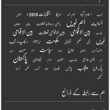
انتخابات 2018ء
اسلام آباد
امریکا
ادب
اقوامِ متحدہ
انتقال
اہم خبریں
انسانیت
باہمی / دو طرفہ تعلقات
برطانیہ
بلوچستان
بین الاقوامی
بین الاقوامی
بین الاقوامی تعلقات
بھارت
خبریں
حکومت
دلچسپ و عجیب
تعلیم
توانائی
ترکی
خیبر پختونخوا
سیاست
سماج
صحت
سندھ
رمضان
دھشت گردی
شوبز
عدلیہ
پاکستان
مذہب
قومی سلامتی
ٹیکنالوجی
موسم
معیشت
عید
پنجاب
پاک فوج
پولیس
کاروبار
کشمیر
کورونا
کالمز
کرکٹ
کھیل
ہم سے رابطہ کے ذرائع