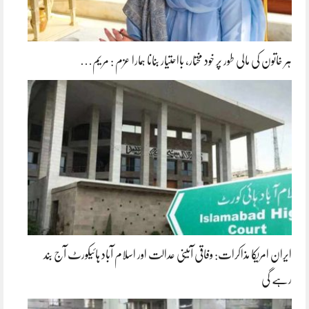
ہر خاتون کی مالی طور پر خود مختار، بااحتیار بنانا ہمارا عزم : مریم…
ایران امریکا مذاکرات: وفاقی آئینی عدالت اور اسلام آباد ہائیکورٹ آج بند
رہے گی