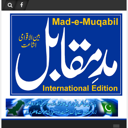
Skip
to
content
Toggle