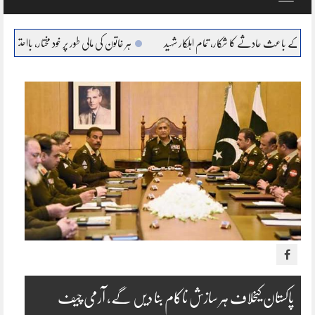
navigation
ے کا شکار، تمام اہلکار شہید
ہر خاتون کی مالی طور پر خود مختار، بااحتیار بنانا ہمارا عزم : مریم نواز
پاکستان کیخلاف ہر سازش ناکام بنا دیں گے، آرمی چیف