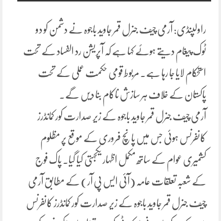
راولپنڈی: آرمی چیف جنرل قمر جاوید باجوہ نے دشمن کو دو
ٹوک پیغام دیتے ہوئے کہا ہے کہ آپریشن رد الفساد کے تحت
استحکام لایا جا رہا ہے۔ مربوط قومی حکمت عملی کے تحت
پاکستان کے خلاف ہر سازش ناکام بنا دیں گے۔
آرمی چیف جنرل قمر جاوید باجوہ کے زیر صدارت کور کمانڈرز
کانفرنس ہوئی جس میں پانچ فروری کے موقع پر مظلوم
کشمیری عوام کے ساتھ مکمل اظہار یکجہتی کیا گیا۔ پاک فوج
کے شعبہ تعلقات عامہ (آئی ایس پی آر) کے مطابق آرمی
چیف جنرل قمر جاوید باجوہ کے زیر صدارت کور کمانڈرز کانفرنس