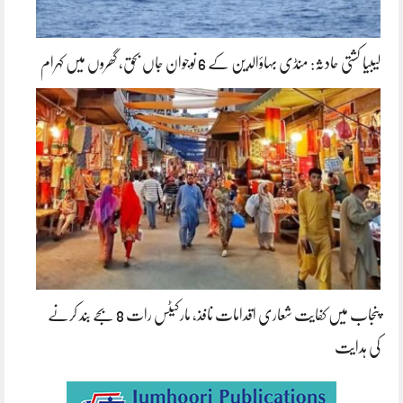
لیبیا کشتی حادثہ: منڈی بہاؤالدین کے 6 نوجوان جاں بحق، گھروں میں کہرام
پنجاب میں کفایت شعاری اقدامات نافذ، مارکیٹس رات 8 بجے بند کرنے
کی ہدایت