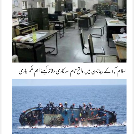
اسلام آباد کے ریڈ زون میں واقع تمام سرکاری دفاتر کیلئے اہم حکم جاری