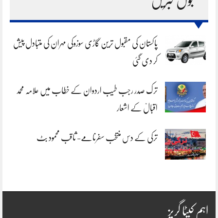
مقبول خبریں
پاکستان کی مقبول ترین گاڑی سوزوکی مہران کی متبادل پیش
کر دی گئی
ترک صدر رجب طیب اردوان کے خطاب میں علامہ محمد
اقبالؒ کے اشعار
ترکی کے دس منتخب سفرنامے- ثاقب محمود بٹ
اہم کیٹا گریز