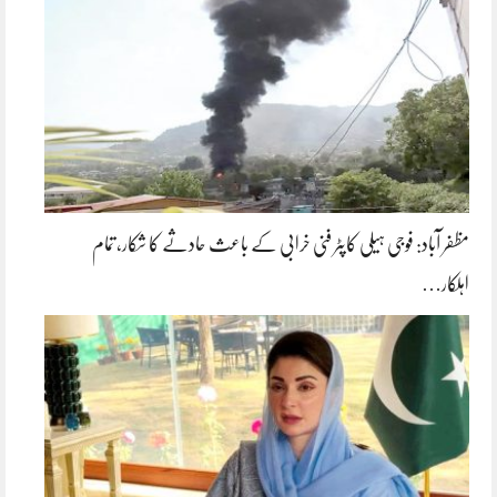
مظفر آباد: فوجی ہیلی کاپٹر فنی خرابی کے باعث حادثے کا شکار، تمام
اہلکار…