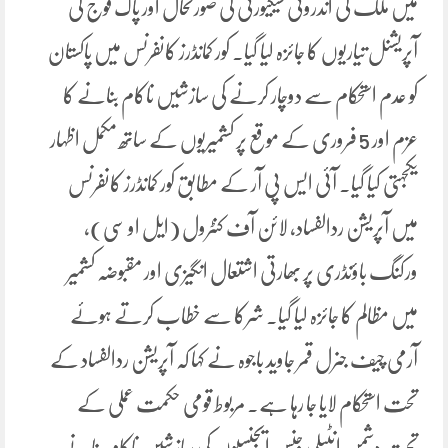
میں ملک کی اندرونی سیکیورٹی کی صورتحال اور پاک فوج کی
آپریشنل تیاریوں کا جائزہ لیا گیا۔ کور کمانڈرز کانفرنس میں پاکستان
کو عدم استحکام سے دوچار کرنے کی سازشیں ناکام بنانے کا
عزم اور 5 فروری کے موقع پر کشمیریوں کے ساتھ مکمل اظہار
یکجہتی کیا گیا۔ آئی ایس پی آر کے مطابق کور کمانڈرز کانفرنس
میں آپریشن ردالفساد، لائن آف کنٹرول (ایل او سی)،
ورکنگ باؤنڈری پر بھارتی اشتعال انگیزی اور مقبوضہ کشمیر
میں مظالم کا جائزہ لیا گیا۔ شرکا سے خطاب کرتے ہوئے
آرمی چیف جنرل قمر جاوید باجوہ نے کہا کہ آپریشن ردالفساد کے
تحت استحکام لایا جا رہا ہے۔ مربوط قومی حکمت عملی کے
تحت دشمن انٹیلی جنس ایجنسیوں کی سازشیں ناکام بنانے