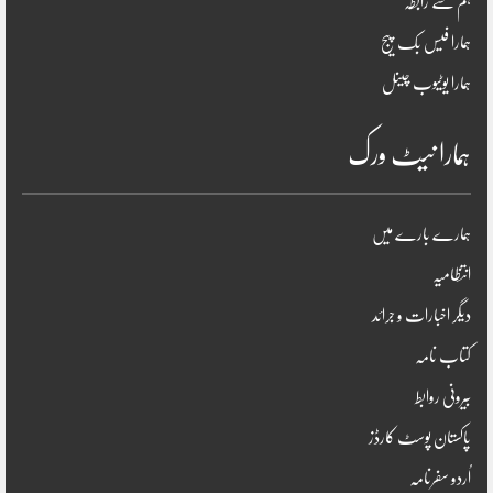
ہم سے رابطہ
ہمارا فیس بک پیج
ہمارا یوٹیوب چینل
ہمارا نیٹ ورک
ہمارے بارے میں
انتظامیہ
دیگر اخبارات و جرائد
کتاب نامہ
بیرونی روابط
پاکستان پوسٹ کارڈز
اُردو سفرنامہ