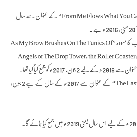
(David Mitchell) کا مسودہ ”From Me Flows What You Call Time‘‘ کے عنوان سے سال
(Sigurjón Birgir Sigurðsson) کی کتاب کا مسودہ ”As My Brow Brushes On The Tunics Of
Angels or The Drop Tower, the Roller Coaster,
(Elif Şafak) نے اپنا مسودہ ”The Last Taboo‘‘ کے عنوان سے 2017ء کے سال کے لیے 2 جون،