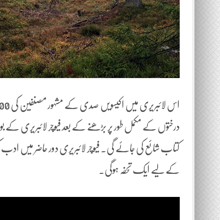
کتاب شائع کی جائے گی۔ فیوچر لائبریری دور حاضر میں ا
کے لیے ایک تحفہ ہوگی۔