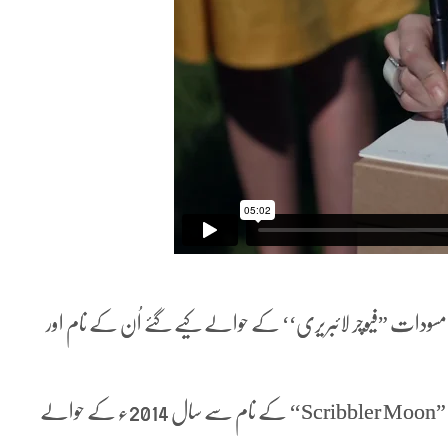
ت ”فیوچر لائبریری‘‘ کے حوالے کیے گئے اُن کے نام اور
(Margaret Atwood)، جن کا مسودہ ”Scribbler Moon‘‘ کے نام سے سال 2014ء کے حوالے