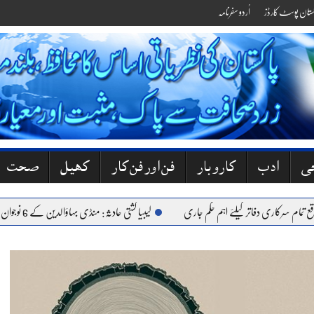
کستان پوسٹ کارڈز
اُردو سفرنامہ
جی
ادب
کاروبار
فن اور فن کار
کھیل
صحت
ری دفاتر کیلئے اہم حکم جاری
لیبیا کشتی حادثہ: منڈی بہاؤالدین کے 6 نوجوان جاں بحق، گھروں میں کہرام