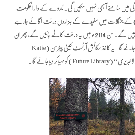
زندگی میں سامنے آ بھی نہیں سکیں گی۔ ناروے کے دارالحکومت
سلو (Oslo) کے شمال میں نورڈمارکہ (Nordmarka) کے جنگلات میں سفیدے کے ہزاروں درخت اگائے جارہے
ہیں۔ یہ درخت آنے والے 96 برسوں میں نشو و نما پاتے رہیں گے۔ سن 2114ء میں یہ درخت کاٹے جائیں گے، پھر ان
کے گودے کو مختلف مراحل سے گزارنے کے بعد کاغذ بنا یا جائے گا۔ یہ کاغذ سکاٹش آرٹسٹ کیٹی پیٹرسن (Katie
Future Lib) کو مہیا کر دیا جائے گا۔