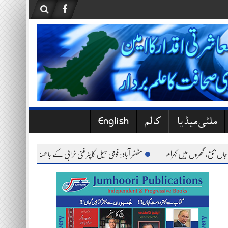
ملٹی میڈیا
کالم
English
مظفر آباد: فوجی ہیلی کاپٹر فنی خرابی کے باعث حادثے کا شکار، تمام اہلکار