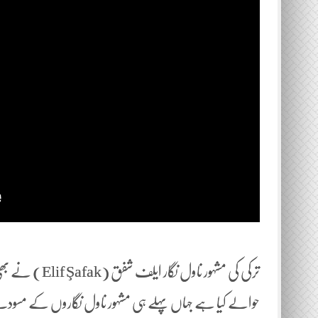
ترکی کی مشہور 
حوالے کیا ہے جہاں پہلے ہی مشہور ناول نگاروں کے مسود