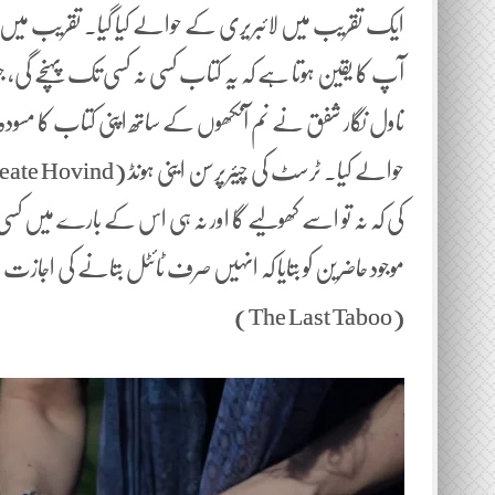
ایک تقریب میں لائبریری کے حوالے کیا گیا۔ تقریب میں ت
آپ کا یقین ہوتا ہے کہ یہ کتاب کسی نہ کسی تک پہنچے گی،
ناول نگار شفق نے نم آنکھوں کے ساتھ اپنی کتاب کا مسود
کی کہ نہ تو اسے کھولیے گا اور نہ ہی اس کے بارے میں ک
موجود حاضرین کو بتایا کہ انہیں صرف ٹائٹل بتانے کی اجا
(The Last Taboo)