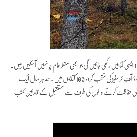
اس لائبریری میں اکیسویں صدی کے مشہور مصنفین کی 100 ایسی کتابیں رکھی جائیں گی جو ابھی منظر عام پر نہیں آسکیں ہیں۔
درختوں کے مکمل طور پر بڑھنے کے بعد فیوچر لائبریری کے بورڈ آف ٹرسٹیز کی منتخب کردہ 100 کتابوں میں سے ہر سال ایک
دب کی حفاظت کرنے والوں کی طرف سے مستقبل کے قارئینِ کتب