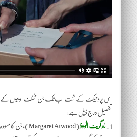
اس پروجیکٹ کے تحت اب تک جن مختلف ادیبوں کے مسودا
تفصیل درج ذیل ہے:
1.
مارگریٹ اٹووڈ