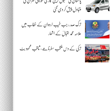
پاکستان کی مقبول ترین گاڑی سوزوکی مہران کی
متبادل پیش کر دی گئی
ترک صدر رجب طیب اردوان کے خطاب میں
علامہ محمد اقبالؒ کے اشعار
ترکی کے دس منتخب سفرنامے- ثاقب محمود بٹ