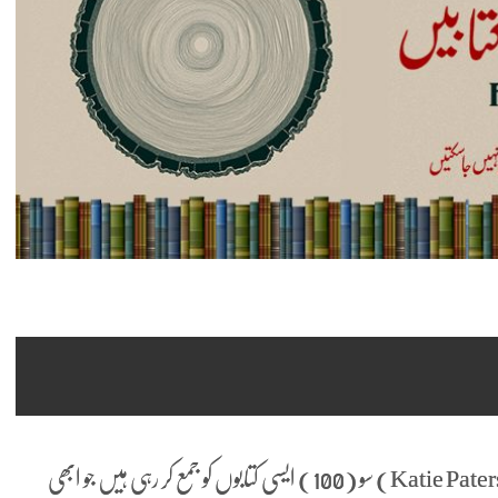
سکاٹ لینڈ سے تعلق رکھنے والی آرٹسٹ کیٹی پیٹرسن (Katie Paterson) سو (100) ایسی کتابوں کو جمع کر رہی ہیں جو ابھی