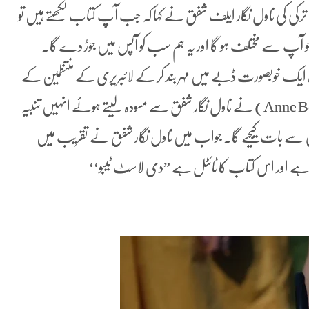
رکی کی ناول نگار ایلف شفق نے کہا کہ جب آپ کتاب لکھتے ہیں تو
 جو آپ سے مختلف ہو گا اور یہ ہم سب کو آپس میں جوڑ دے گا۔
ہ ایک خوبصورت ڈبے میں مہر بند کر کے لائبریری کے منتظمین کے
حوالے کیا۔ ٹرسٹ کی چیئرپرسن اینی ہونڈ (Anne Beate Hovind) نے ناول نگار شفق سے مسودہ لیتے ہوئے انہیں تنبیہ
سی سے بات کیجیے گا۔ جواب میں ناول نگار شفق نے تقریب میں
زت ہے اور اس کتاب کا ٹائٹل ہے ”دی لاسٹ ٹیبو‘‘