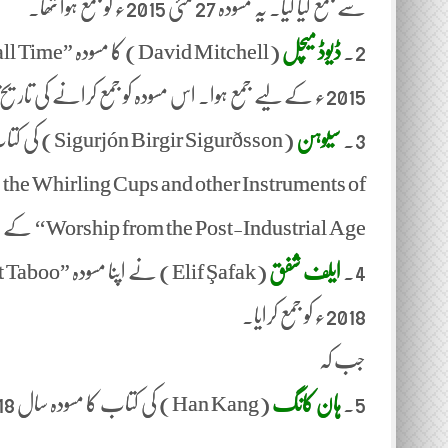
سے جمع کیا گیا. یہ مسودہ 27 مئی 2015ء کو جمع ہوا تھا.
2.
ڈیوڈ میچل
2015ء کے لیے جمع ہوا. اس مسودہ کو جمع کرانے کی تاریخ 28 مئی، 2016ء ہے.
3.
سیوہن
 the Whirling Cups and other Instruments of
Worship from the Post-Industrial Age‘‘ کے عنوان سے 2016ء کے لیے 2 جون، 2017ء کو جمع کیا گیا تھا.
4.
ایلف شفق
2018ء کو جمع کرایا.
جب کہ
5.
ہان کانگ
(Han Kang) کی کتاب کا مسودہ سال 2018ء کے لیے اس سال یعنی 2019ء میں جمع کیا جائے گا.