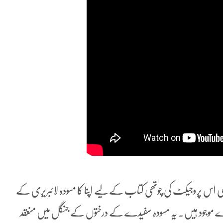
ناول نگار ایلف شفق (Elif Şafak) نے بھی اس پروجیکٹ کی چوتھی کتاب کے لیے اپنا کا مسودہ لائبریری کے
ے موجود ہیں۔ یہ مسودہ سفیدے کے درختوں کے جنگل میں منعقد