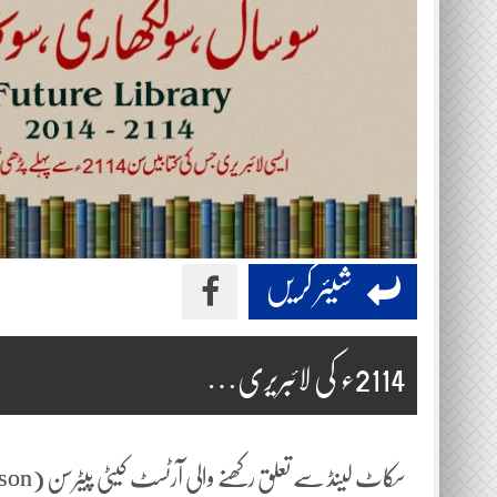
شیئر کریں
2114ء کی لائبریری…