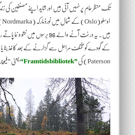
تک منظر عام پر نہیں آئی ہیں اور شاید اپنے مصنفین کی 
او
Paterson) کی
”Framtidsbibliotek‘‘
یعنی ”فیوچر لائبریری‘‘ (rary