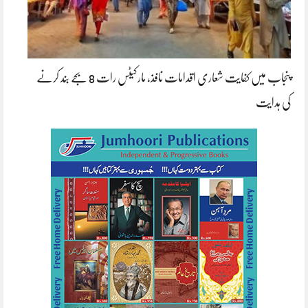
پنجاب میں کفایت شعاری اقدامات نافذ، مارکیٹس رات 8 بجے بند کرنے
کی ہدایت