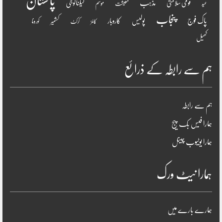
پاکستان
مذہب
قومی سلامتی
ٹیکنالوجی
موسم
معیشت
عید
پنجاب
پاک فوج
پولیس
کاروبار
کشمیر
کورونا
کالمز
کرکٹ
کھیل
ہم سے رابطہ کے ذرائع
ہم سے رابطہ
ہمارا فیس بک پیج
ہمارا یوٹیوب چینل
ہمارا نیٹ ورک
ہمارے بارے میں