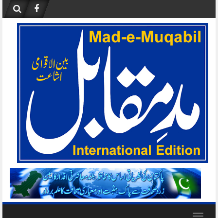
Skip
to
content
Toggle