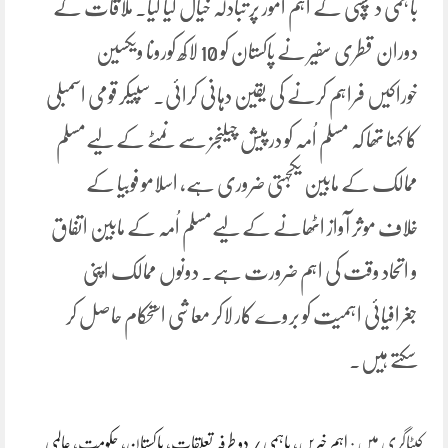
باہمی دلچسپی کے اہم امور پر تبادلہ خیال کیا گیا۔ ملاقات کے
دوران قطری سفیر نے پاکستان کو 10 لاکھ کورونا ویکسین
خوراکیں فراہم کرنے کی یقین دہانی کرائی۔ سپیکر قومی اسمبلی
کا کہنا تھا کہ مسلم اُمہ کو درپیش چیلنجز سے نمٹے کے لیےمسلم
ممالک کے مابین یکجہتی ضروری ہے، اسلامو فوبیا کے
خلاف موثر آواز اٹھانے کے لیےمسلم اُمہ کے مابین اتفاق
و اتحاد وقت کی اہم ضرورت ہے۔ دونوں ممالک اپنی
جغرافیائی اہمیت کو بروے کار لاکر معاشی استحکام حاصل کر
سکتے ہیں۔
کیٹاگری میں :
اہم خبریں
،
باہمی / دو طرفہ تعلقات
،
پاکستان
،
حکومت
،
عالمی