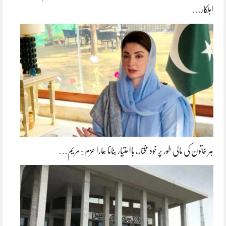
اہلکار…
ہر خاتون کی مالی طور پر خود مختار، بااحتیار بنانا ہمارا عزم : مریم…