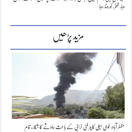
وبا
،
قطر
،
کورونا
،
وبا
مزید پڑھیں
مظفر آباد: فوجی ہیلی کاپٹر فنی خرابی کے باعث حادثے کا شکار، تمام