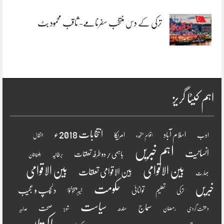
ترکی کے دس منتخب سفرنامے- ثاقب محمود بٹ
اہم کیٹا گریز
انتخابات 2018ء
اسلام آباد
امریکا
ادب
اقوامِ متحدہ
انتقال
اہم خبریں
انسانیت
باہمی / دو طرفہ تعلقات
برطانیہ
بلوچستان
بین الاقوامی
بین الاقوامی
بین الاقوامی تعلقات
بھارت
خبریں
حکومت
دلچسپ و عجیب
تعلیم
توانائی
ترکی
خیبر پختونخوا
سیاست
سماج
صحت
سندھ
رمضان
دھشت گردی
شوبز
عدلیہ