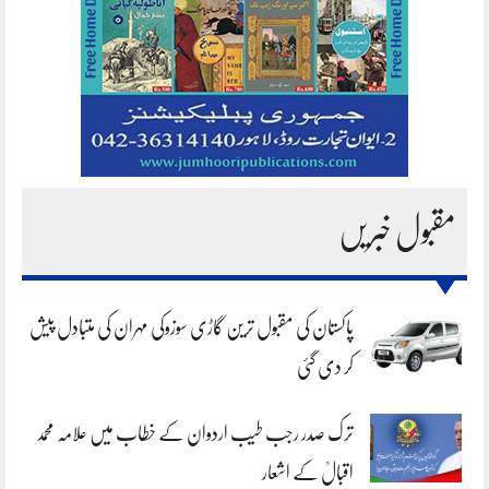
مقبول خبریں
پاکستان کی مقبول ترین گاڑی سوزوکی مہران کی متبادل پیش
کر دی گئی
ترک صدر رجب طیب اردوان کے خطاب میں علامہ محمد
اقبالؒ کے اشعار