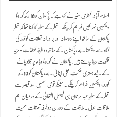
اسلام آباد: قطری سفیر نے کہا ہے کہ پاکستان کو 10 لاکھ کورونا
ویکسین خوراکیں فراہم کرینگے۔ قطر کے سفیر کا کہنا تھا کہ قطر
پاکستان کے ساتھ اپنے دوستانہ اور برادرانہ تعلقات کو قدر کی
نگاہ سے دیکھتا ہے، پاکستان کے ساتھ دو طرفہ تعلقات کو مزید
تقویت دینا چاہتے ہیں، پاکستان نے کورونا وباء پر قابو پانے
کے لیے بہتری حکمت عملی اپنائی ہے، پاکستان کو 10لاکھ
کورونا ویکسین فراہم کرینگے۔ سپیکر قومی اسمبلی اسد قیصر سے
قطر کے سفیر عبدالرحمان بن فیصل التھانی کے درمیان اہم
ملاقات ہوئی۔ ملاقات کے دوران دوطرفہ تعلقات سمیت