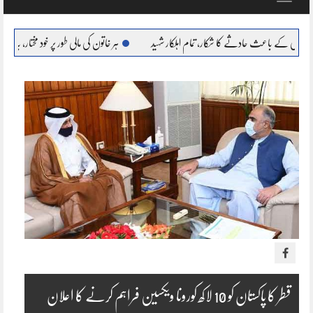
navigation
حادثے کا شکار، تمام اہلکار شہید
ہر خاتون کی مالی طور پر خود مختار، بااحتیار بنانا ہمارا عزم : مری
قطر کا پاکستان کو 10 لاکھ کورونا ویکسین فراہم کرنے کا اعلان