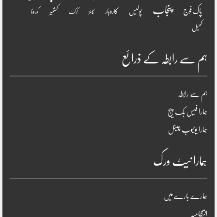
پنجاب
پاک فوج
پولیس
کاروبار
کشمیر
کورونا
کالمز
کرکٹ
کھیل
ہم سے رابطہ کے ذرائع
ہم سے رابطہ
ہمارا فیس بک پیج
ہمارا یوٹیوب چینل
ہمارا نیٹ ورک
ہمارے بارے میں
انتظامیہ