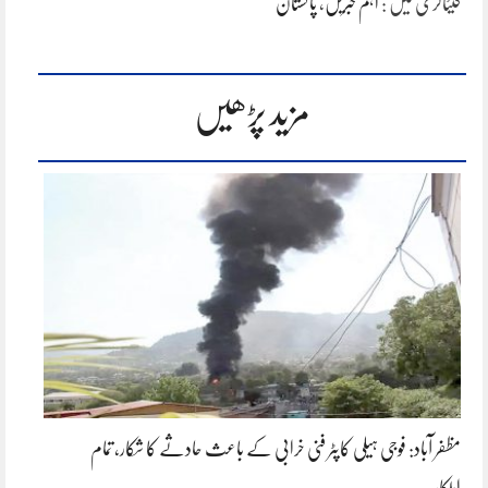
کیٹاگری میں :
اہم خبریں
،
پاکستان
مزید پڑھیں
مظفر آباد: فوجی ہیلی کاپٹر فنی خرابی کے باعث حادثے کا شکار، تمام
اہلکار…