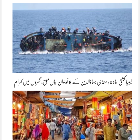
لیبیا کشتی حادثہ: منڈی بہاؤالدین کے 6 نوجوان جاں بحق، گھروں میں کہرام