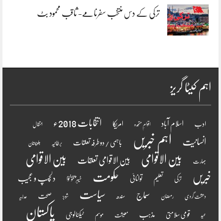
ترکی کے دس منتخب سفرنامے- ثاقب محمود بٹ
اہم کیٹا گریز
انتخابات 2018ء
اسلام آباد
امریکا
ادب
اقوامِ متحدہ
انتقال
اہم خبریں
انسانیت
باہمی / دو طرفہ تعلقات
برطانیہ
بلوچستان
بین الاقوامی
بین الاقوامی
بین الاقوامی تعلقات
بھارت
خبریں
حکومت
دلچسپ و عجیب
تعلیم
توانائی
ترکی
خیبر پختونخوا
سیاست
سماج
صحت
سندھ
رمضان
دھشت گردی
شوبز
عدلیہ
پاکستان
مذہب
قومی سلامتی
ٹیکنالوجی
موسم
معیشت
عید