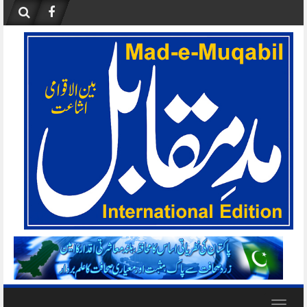
Skip
to
content
Toggle