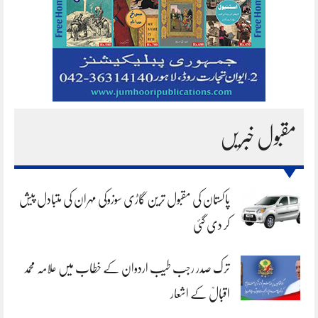
مقبول خبریں
پاکستان کی مقبول ترین گاڑی سوزوکی مہران کی متبادل پیش
کر دی گئی
ترک صدر رجب طیب اردوان کے خطاب میں علامہ محمد
اقبالؒ کے اشعار