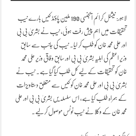
لاہور: نیشنل کرائم ایجنسی 190 ملین پاؤنڈ کیس بارے نیب
تحقیقات میں اہم پیش رفت ہوئی، نیب نے بشریٰ بی بی
اور علی محمد خان کو طلب کر لیا۔ نیب کی جانب سے سابق
وزیر اعظم کی اہلیہ بشریٰ بی بی اور سابق وفاقی وزیر علی محمد
خان کو تحقیقات کے لیے کل طلب کیا گیا ہے۔ نیب نے
بشریٰ بی بی اور علی محمد خان کو کیس سے متعلق دستاویزات
کے ہمراہ طلب کیا ہے، اس سلسلہ یں بشریٰ بی بی اور علی
محمد خان کے وکلا نے نیب نوٹس موصول کر لیے۔