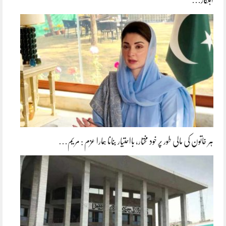
ہر خاتون کی مالی طور پر خود مختار، بااحتیار بنانا ہمارا عزم : مریم…