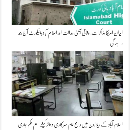
ایران امریکا مذاکرات: وفاقی آئینی عدالت اور اسلام آباد ہائیکورٹ آج بند
رہے گی
اسلام آباد کے ریڈ زون میں واقع تمام سرکاری دفاتر کیلئے اہم حکم جاری