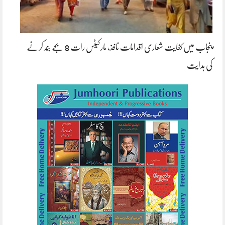
پنجاب میں کفایت شعاری اقدامات نافذ، مارکیٹس رات 8 بجے بند کرنے
کی ہدایت