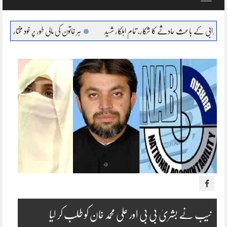
navigation
اعث حادثے کا شکار، تمام اہلکار شہید
ہر خاتون کی مالی طور پر خود مختار، بااحتیار بنانا ہمارا عزم :
نیب نے بشریٰ بی بی اور علی محمد خان کو طلب کر لیا