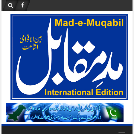
Skip
to
content
Toggle