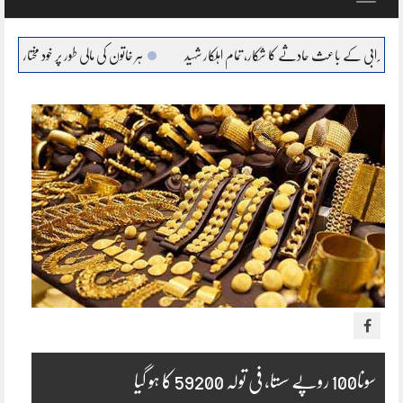
navigation
اعث حادثے کا شکار، تمام اہلکار شہید
ہر خاتون کی مالی طور پر خود مختار، بااحتیار بنانا ہمارا عزم :
سونا100 روپے سستا، فی تولہ 59200 کا ہو گیا