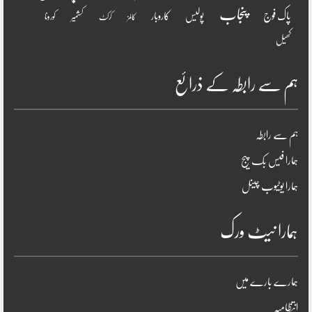
پنجاب
پاک فوج
پولیس
کاروبار
کشمیر
کورونا
کالمز
کرکٹ
کھیل
ہم سے رابطہ کے ذرائع
ہم سے رابطہ
ہمارا فیس بک پیج
ہمارا یوٹیوب چینل
ہمارا نیٹ ورک
ہمارے بارے میں
انتظامیہ