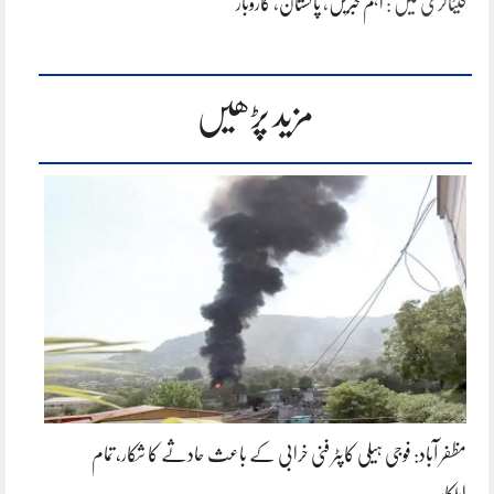
کیٹاگری میں :
اہم خبریں
،
پاکستان
،
کاروبار
مزید پڑھیں
مظفر آباد: فوجی ہیلی کاپٹر فنی خرابی کے باعث حادثے کا شکار، تمام
اہلکار…