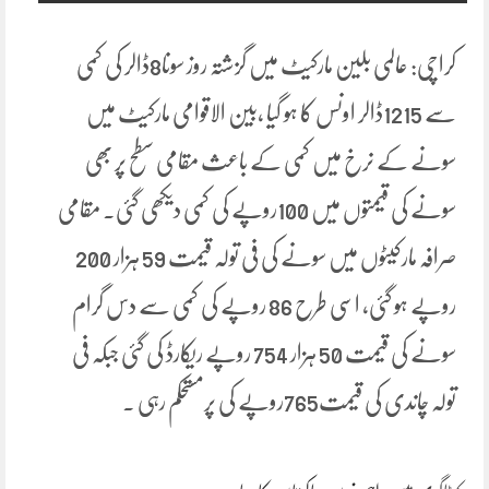
کراچی: عالمی بلین مارکیٹ میں گزشتہ روز سونا8ڈالر کی کمی
سے 1215ڈالر اونس کا ہو گیا ،بین الاقوامی مارکیٹ میں
سونے کے نرخ میں کمی کے باعث مقامی سطح پر بھی
سونے کی قیمتوں میں 100روپے کی کمی دیکھی گئی۔ مقامی
صرافہ مارکیٹوں میں سونے کی فی تولہ قیمت 59 ہزار 200
روپے ہو گئی، اسی طرح 86 روپے کی کمی سے دس گرام
سونے کی قیمت 50 ہزار 754 روپے ریکارڈ کی گئی جبکہ فی
تولہ چاندی کی قیمت765روپے کی پرمستحکم رہی ۔