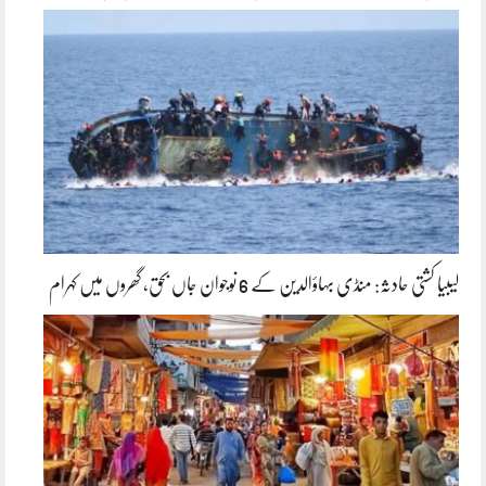
لیبیا کشتی حادثہ: منڈی بہاؤالدین کے 6 نوجوان جاں بحق، گھروں میں کہرام