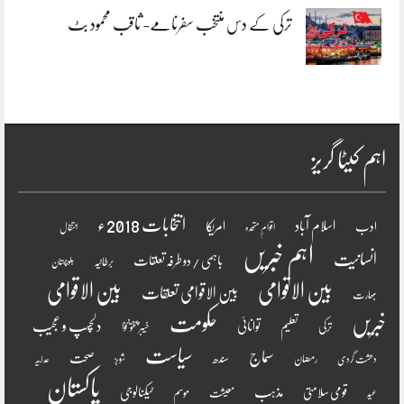
ترکی کے دس منتخب سفرنامے- ثاقب محمود بٹ
اہم کیٹا گریز
انتخابات 2018ء
اسلام آباد
امریکا
ادب
اقوامِ متحدہ
انتقال
اہم خبریں
انسانیت
باہمی / دو طرفہ تعلقات
برطانیہ
بلوچستان
بین الاقوامی
بین الاقوامی
بین الاقوامی تعلقات
بھارت
خبریں
حکومت
دلچسپ و عجیب
تعلیم
توانائی
ترکی
خیبر پختونخوا
سیاست
سماج
صحت
سندھ
رمضان
دھشت گردی
شوبز
عدلیہ
پاکستان
مذہب
قومی سلامتی
ٹیکنالوجی
موسم
معیشت
عید