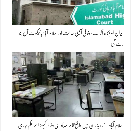
ایران امریکا مذاکرات: وفاقی آئینی عدالت اور اسلام آباد ہائیکورٹ آج بند
رہے گی
اسلام آباد کے ریڈ زون میں واقع تمام سرکاری دفاتر کیلئے اہم حکم جاری