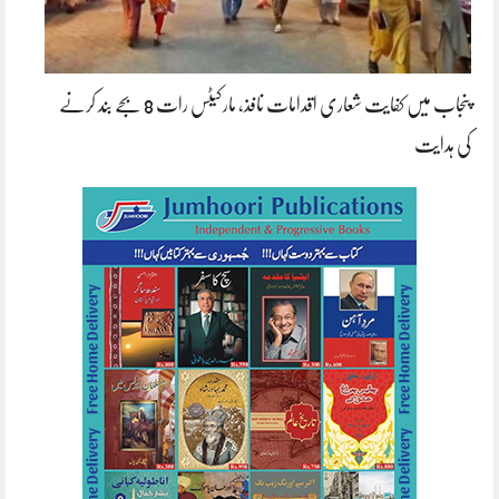
پنجاب میں کفایت شعاری اقدامات نافذ، مارکیٹس رات 8 بجے بند کرنے
کی ہدایت