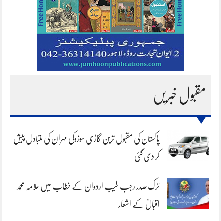
مقبول خبریں
پاکستان کی مقبول ترین گاڑی سوزوکی مہران کی متبادل پیش
کر دی گئی
ترک صدر رجب طیب اردوان کے خطاب میں علامہ محمد
اقبالؒ کے اشعار