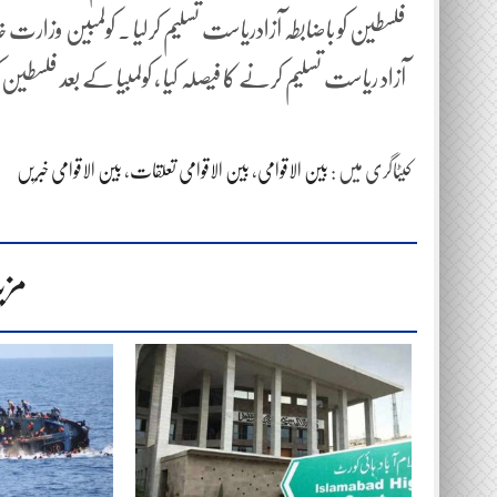
فلسطین کو باضابطہ آزادریاست تسلیم کرلیا ۔ کولمبین وزار
آزاد ریاست تسلیم کرنے کا فیصلہ کیا ، کولمبیا کے بعد فلسطین کو ت
کیٹاگری میں :
بین الاقوامی
،
بین الاقوامی تعلقات
،
بین الاقوامی خبریں
مزی