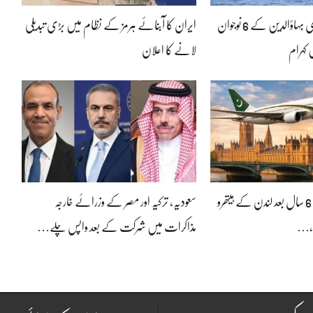
لیبیا کشتی حادثہ: منڈی بہاؤالدین کے 6 نوجوان
ایران کا آبنائے ہرمز کے نظام میں بڑی تبدیلی
 کہرام
لانے کا اعلان
پی آئی اے پرواز کی 6 سال بعد لندن کے ہیتھرو
سعودیہ، ترکیہ اور مصر کے وزرائے خارجہ
گ،…
مذاکرات میں شرکت کے بعد واپس چلے…