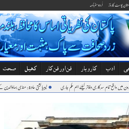
کستان پوسٹ کارڈز
اُردو سفرنامہ
جی
ادب
کاروبار
فن اور فن کار
کھیل
صحت
 واقع تمام سرکاری دفاتر کیلئے اہم حکم جاری
لیبیا کشتی حادثہ: منڈی بہاؤالدین کے 6 نوجوان جاں بحق، گھروں میں کہرام