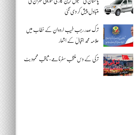
پاکستان کی مقبول ترین گاڑی سوزوکی مہران کی
متبادل پیش کر دی گئی
ترک صدر رجب طیب اردوان کے خطاب میں
علامہ محمد اقبالؒ کے اشعار
ترکی کے دس منتخب سفرنامے- ثاقب محمود بٹ