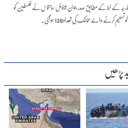
ت خارجہ کے خط کے مطابق صدر جوان مینوئل سانتوس نے فلسطین کو
سلیم کرنے والے ممالک کی تعداد138 ہوگئی۔
د پڑھیں