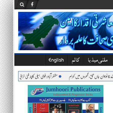
ملٹی میڈیا
کالم
English
مظفر آباد: فوجی ہیلی کاپٹر فنی خرابی کے باعث حادثے کا شک