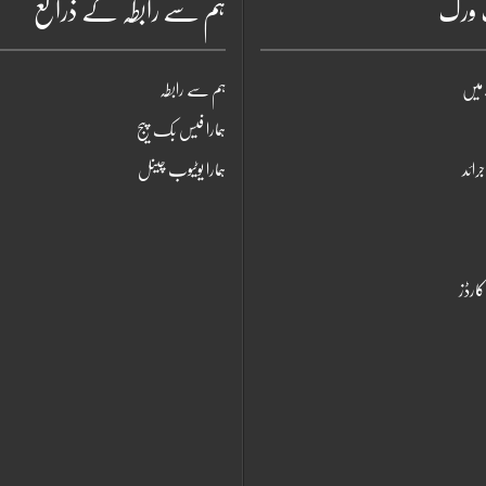
ٹ ورک
ہم سے رابطہ کے ذرائع
میں
ہم سے رابطہ
ہمارا فیس بک پیج
جرائد
ہمارا یوٹیوب چینل
ارڈز