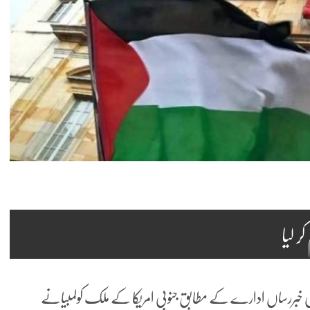
ر لیا
رملکی خبررساں ادارے کے مطابق جنوبی امریکا کے ملک کولمبیانے