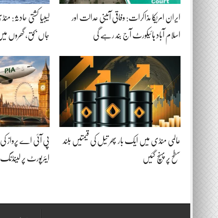
ایران امریکا مذاکرات: وفاقی آئینی عدالت اور
اسلام آباد ہائیکورٹ آج بند رہے گی
جاں بحق، گھروں میں
عالمی منڈی میں ایک بار پھر تیل کی قیمتیں بلند
سطح پر پہنچ گئیں
ایئرپورٹ پر لینڈن