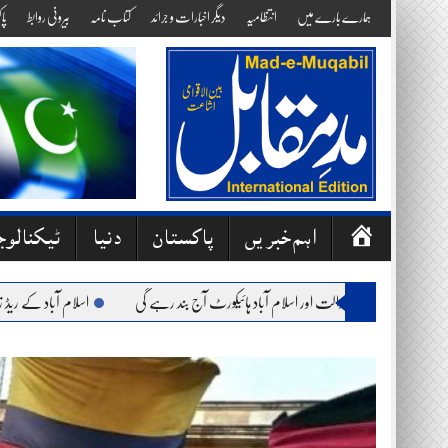
Skip
ہمارے بارے میں
انتظامیہ
دیگر اخبارات و جرائد
کتاب نامہ
بیرونی روابط
پا
to
content
ص
اہم خبریں
پاکستان
دنیا
ٹیکنالو
ف
ح
ت: وفاقی آئینی عدالت اور اسلام آباد ہائیکورٹ آج بند رہے گی
اسلام آباد کے ریڈ زون میں
ہ
ا
وّ
ل