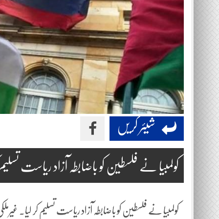
شیئر کریں
کولمبیا نے فلسطین کو باضابطہ آزاد ریاست تسلیم ک
کولمبیا نے فلسطین کو باضابطہ آزاد ریاست تسلیم کر لیا۔ غی