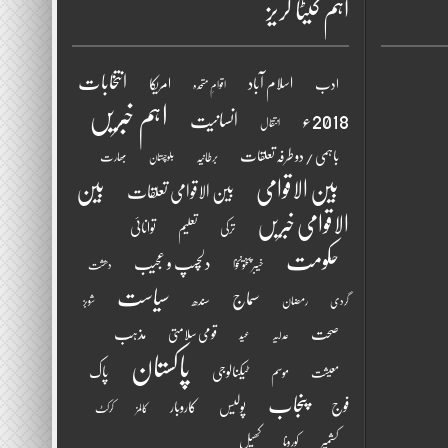
اہم کیٹا گریز
انتخابات
اسلام آباد
امریکا
ادب
اقوامِ متحدہ
اہم خبریں
2018ء
انسانیت
انتقال
باہمی / دو طرفہ تعلقات
برطانیہ
بھارت
بلوچستان
بین الاقوامی
بین
بین الاقوامی تعلقات
الاقوامی خبریں
تعلیم
توانائی
ترکی
حکومت
دلچسپ و عجیب
خیبر پختونخوا
دھشت
سیاست
سماج
سندھ
رمضان
گردی
شوبز
مذہب
صحت
قومی سلامتی
عدلیہ
عید
پاکستان
پاک
ٹیکنالوجی
موسم
معیشت
پنجاب
فوج
پولیس
کاروبار
کالمز
کرکٹ
کھیل
کشمیر
کورونا