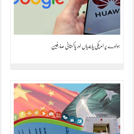
ہواوے پر امریکی پابندیاں اور پاکستانی صارفین