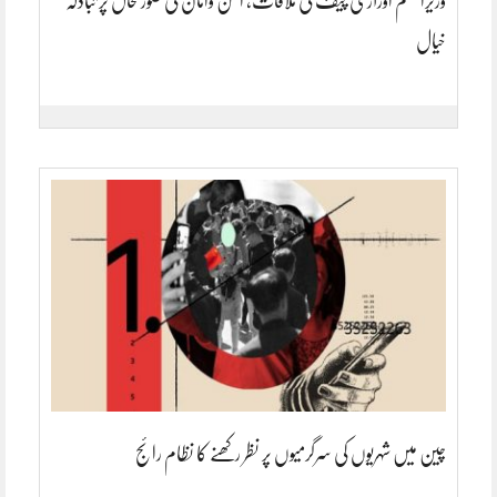
وزیراعظم اورآرمی چیف کی ملاقات، امن وامان کی صورتحال پر تبادلہ
خیال
چین میں شہریوں کی سرگرمیوں پر نظر رکھنے کا نظام رائج