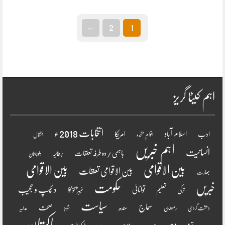
←
2
1
اہم کیٹا گریز
انتخابات 2018ء
اسلام آباد
امریکا
ادب
اقوامِ متحدہ
انتقال
اہم خبریں
انسانیت
باہمی / دو طرفہ تعلقات
برطانیہ
بلوچستان
بین الاقوامی
بین الاقوامی
بین الاقوامی تعلقات
بھارت
خبریں
حکومت
دلچسپ و عجیب
تعلیم
توانائی
ترکی
خیبر پختونخوا
سیاست
سماج
صحت
سندھ
رمضان
دھشت گردی
شوبز
عدلیہ
پاکستان