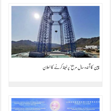
چین کا آئندہ سال مریخ پر لینڈ کرنے کا اعلان