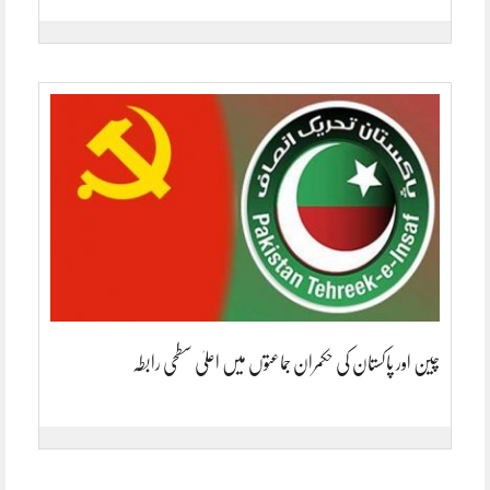
چین اور پاکستان کی حکمران جماعتوں میں اعلیٰ سطحی رابطہ