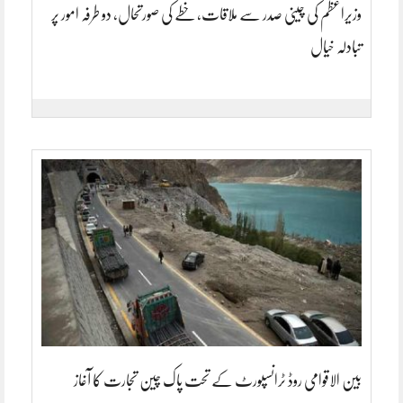
وزیراعظم کی چینی صدر سے ملاقات، خطے کی صورتحال، دو طرفہ امور پر
تبادلہ خیال
بین الاقوامی روڈ ٹرانسپورٹ کے تحت پاک چین تجارت کا آغاز