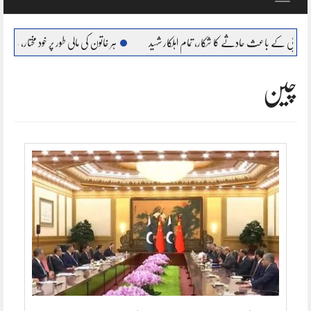
navigation
ث حادثے کا شکار، تمام اہلکار شہید
ہر خاتون کی مالی طور پر خود مختار، بااحتیار بنانا ہمارا عزم : مر
چین