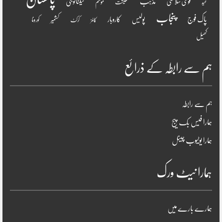
مذہب
قومی سلامتی
ٹیکنالوجی
موسم
معیشت
عید
پنجاب
پاک فوج
پولیس
کاروبار
کشمیر
کورونا
کالمز
کرکٹ
کھیل
ہم سے رابطہ کے ذرائع
ہم سے رابطہ
ہمارا فیس بک پیج
ہمارا یوٹیوب چینل
ہمارا نیٹ ورک
ہمارے بارے میں