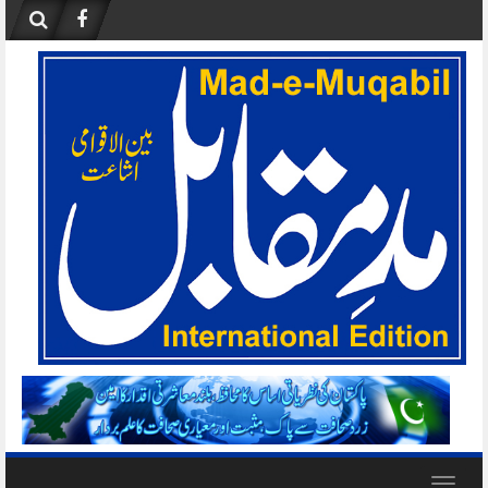
Skip
to
content
Toggle