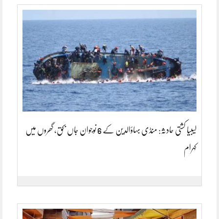
لیبیا کشتی حادثہ: منڈی بہاؤالدین کے 6 نوجوان جاں بحق، گھروں میں
کہرام