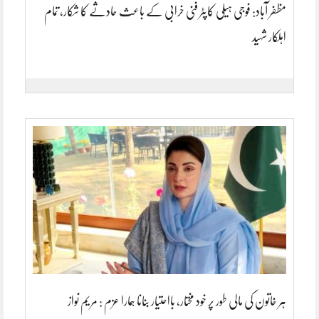
مظفر آباد: فوجی ہیلی کاپٹر فنی خرابی کے باعث حادثے کا شکار، تمام
اہلکار شہید
ہر خاتون کی مالی طور پر خود مختار، بااحتیار بنانا ہمارا عزم : مریم نواز