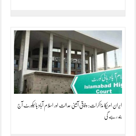
ایران امریکا مذاکرات: وفاقی آئینی عدالت اور اسلام آباد ہائیکورٹ آج
بند رہے گی