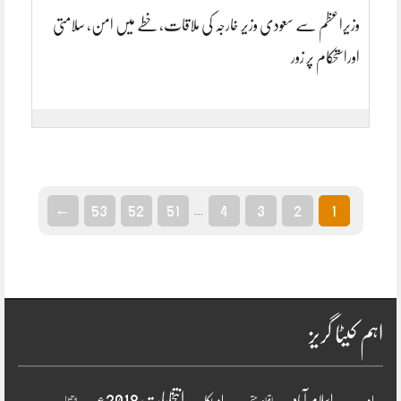
وزیراعظم سے سعودی وزیر خارجہ کی ملاقات، خطے میں امن، سلامتی
اوراستحکام پر زور
←
53
52
51
4
3
2
1
…
اہم کیٹا گریز
انتخابات 2018ء
اسلام آباد
امریکا
ادب