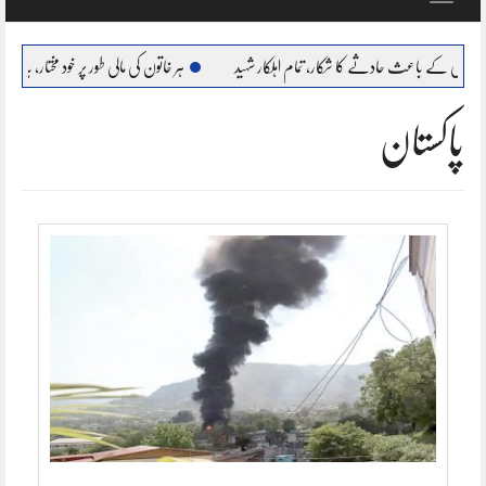
navigation
ادثے کا شکار، تمام اہلکار شہید
ہر خاتون کی مالی طور پر خود مختار، بااحتیار بنانا ہمارا عزم : مریم 
پاکستان