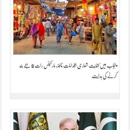
پنجاب میں کفایت شعاری اقدامات نافذ، مارکیٹس رات 8 بجے بند
کرنے کی ہدایت