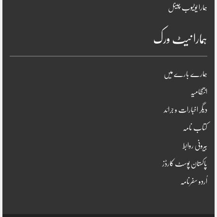
ہمارا یوٹیوب چینل
ہمارا نیٹ ورک
ہمارے بارے میں
انتظامیہ
دیگر اخبارات و جرائد
کتاب نامہ
بیرونی روابط
پاکستان پوسٹ کارڈز
اُردو سفرنامہ