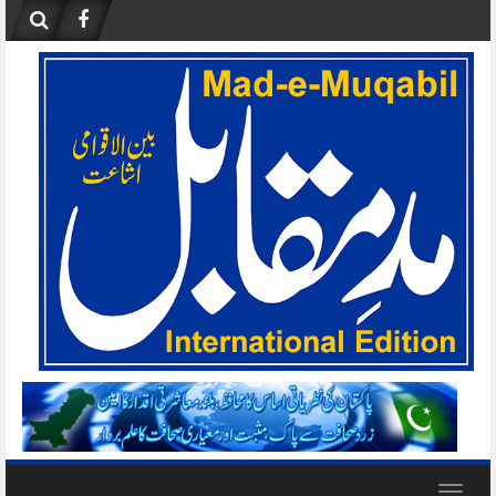
Skip
to
content
Toggle