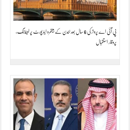
پی آئی اے پرواز کی 6 سال بعد لندن کے ہیتھرو ایئرپورٹ پر لینڈنگ،
پروقار استقبال