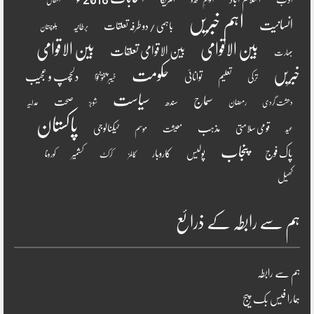
اقوامِ متحدہ
انتقال
اہم خبریں
انسانیت
باہمی / دو طرفہ تعلقات
برطانیہ
بلوچستان
بین الاقوامی
بین الاقوامی
بین الاقوامی تعلقات
بھارت
خبریں
حکومت
دلچسپ و عجیب
تعلیم
توانائی
ترکی
خیبر پختونخوا
سیاست
سماج
صحت
سندھ
رمضان
دھشت گردی
شوبز
عدلیہ
پاکستان
مذہب
قومی سلامتی
ٹیکنالوجی
موسم
معیشت
عید
پنجاب
پاک فوج
پولیس
کاروبار
کشمیر
کورونا
کالمز
کرکٹ
کھیل
ہم سے رابطہ کے ذرائع
ہم سے رابطہ
ہمارا فیس بک پیج