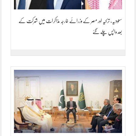
سعودیہ، ترکیہ اور مصر کے وزرائے خارجہ مذاکرات میں شرکت کے
بعد واپس چلے گئے