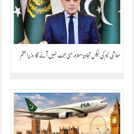
معاشی ٹیم کی ٹیکس تجاویز مسترد، منی بجٹ نہیں آئے گا: وزیراعظم