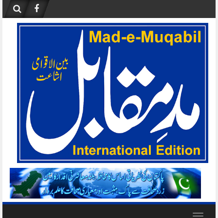
Skip
to
content
Toggle