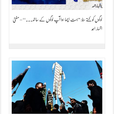
لوگوں کو کہتے سنا: ”بہت اچھا ہوا آپ لوگوں کے ساتھ۔۔۔‘‘ – مفتی
اظہار احمد