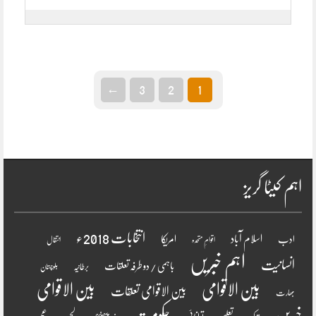
←
3
2
1
اہم کیٹا گریز
انتخابات 2018ء
اسلام آباد
امریکا
ادب
اقوامِ متحدہ
انتقال
اہم خبریں
انسانیت
باہمی / دو طرفہ تعلقات
برطانیہ
بلوچستان
بین الاقوامی
بین الاقوامی
بین الاقوامی تعلقات
بھارت
خبریں
حکومت