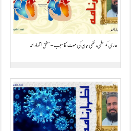
ہماری کم علمی، ننھی جان کی موت کا سبب – مفتی اظہاراحمد