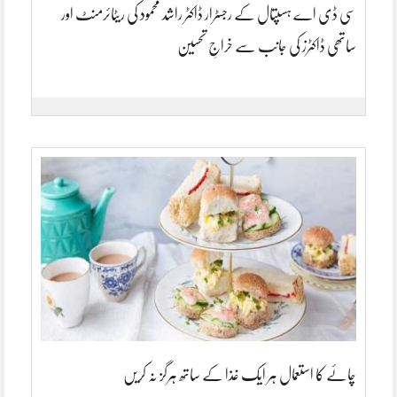
سی ڈی اے ہسپتال کے رجسٹرار ڈاکٹر راشد محمود کی ریٹائرمنٹ اور
ساتھی ڈاکٹرز کی جانب سے خراجِ تحسین
چائے کا استعمال ہر ایک غذا کے ساتھ ہرگز نہ کریں