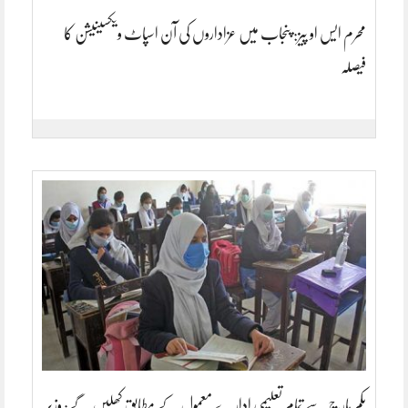
محرم ایس او پیز: پنجاب میں عزاداروں کی آن اسپاٹ ویکسینیشن کا
فیصلہ
یکم مارچ سے تمام تعلیمی ادارے معمول کے مطابق کھلیں گے: وزیر