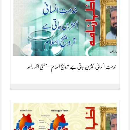
خدمتِ انسانی اکثر بن جاتی ہے ترویجِ اسلام – مفتی اظہاراحمد