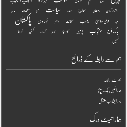
دلچسپ و عجیب
تعلیم
توانائی
ترکی
خیبر پختونخوا
سیاست
سماج
صحت
سندھ
رمضان
دھشت گردی
شوبز
عدلیہ
پاکستان
مذہب
قومی سلامتی
ٹیکنالوجی
موسم
معیشت
عید
پنجاب
پاک فوج
پولیس
کاروبار
کشمیر
کورونا
کالمز
کرکٹ
کھیل
ہم سے رابطہ کے ذرائع
ہم سے رابطہ
ہمارا فیس بک پیج
ہمارا یوٹیوب چینل
ہمارا نیٹ ورک