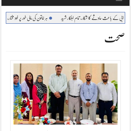
navigation
اعث حادثے کا شکار، تمام اہلکار شہید
ہر خاتون کی مالی طور پر خود مختار، بااحتیار بنانا ہمارا عزم :
صحت