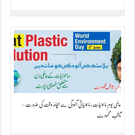
عالمی یومِ ماحولیات، ماحولیاتی آلودگی سے بچاؤ، وقت کی ضرورت –
ثاقب محمود بٹ