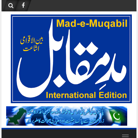
Skip
to
content
Toggle