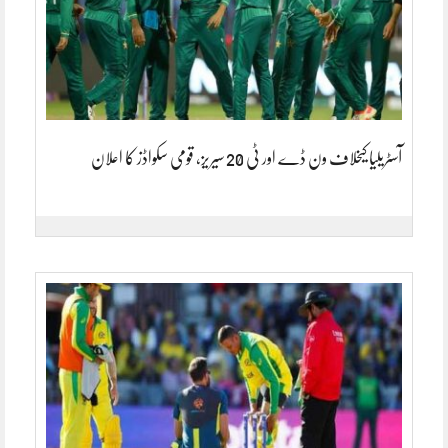
آسٹریلیا کیخلاف ون ڈے اور ٹی 20 سیریز، قومی سکواڈز کا اعلان