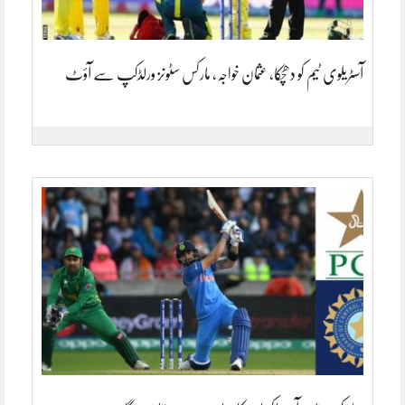
آسٹریلوی ٹیم کو دھچکا، عثمان خواجہ، مارکس سٹونز ورلڈکپ سے آؤٹ