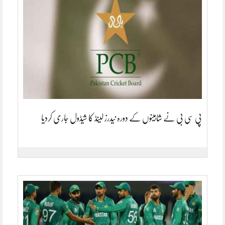
پی سی بی نے شاہینوں کے دورہ نیدرز لینڈ کا شیڈول جاری کردیا