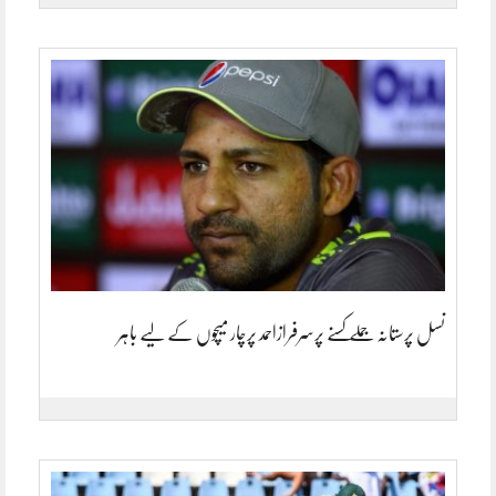
نسل پرستانہ جملے کسنے پرسرفرازاحمد پرچار میچوں کے لیے باہر