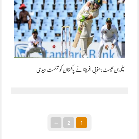
سنچورین ٹیسٹ: جنوبی افریقا نے پاکستان کو شکست دیدی
←
2
1