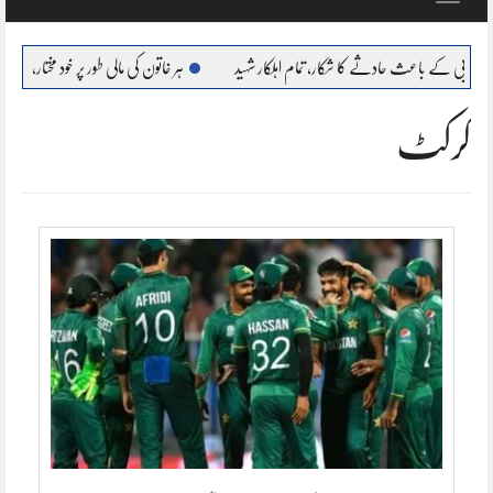
navigation
حادثے کا شکار، تمام اہلکار شہید
ہر خاتون کی مالی طور پر خود مختار، بااحتیار بنانا ہمارا عزم : مری
کرکٹ