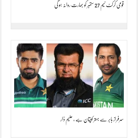
قومی کرکٹ ٹیم 27 ستمبر کو بھارت روانہ ہو گی
سرفراز بابر سے بہتر کپتان ہے ، علیم ڈار