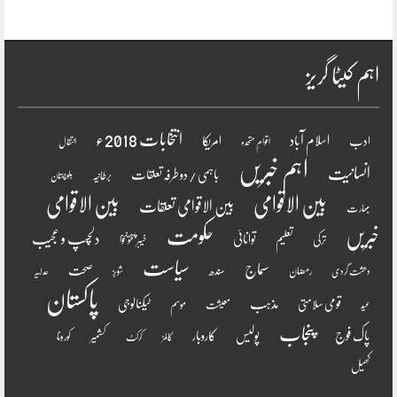
اہم کیٹا گریز
انتخابات 2018ء
اسلام آباد
امریکا
ادب
اقوامِ متحدہ
انتقال
اہم خبریں
انسانیت
باہمی / دو طرفہ تعلقات
برطانیہ
بلوچستان
بین الاقوامی
بین الاقوامی
بین الاقوامی تعلقات
بھارت
خبریں
حکومت
دلچسپ و عجیب
تعلیم
توانائی
ترکی
خیبر پختونخوا
سیاست
سماج
صحت
سندھ
رمضان
دھشت گردی
شوبز
عدلیہ
پاکستان
مذہب
قومی سلامتی
ٹیکنالوجی
موسم
معیشت
عید
پنجاب
پاک فوج
پولیس
کاروبار
کشمیر
کورونا
کالمز
کرکٹ
کھیل