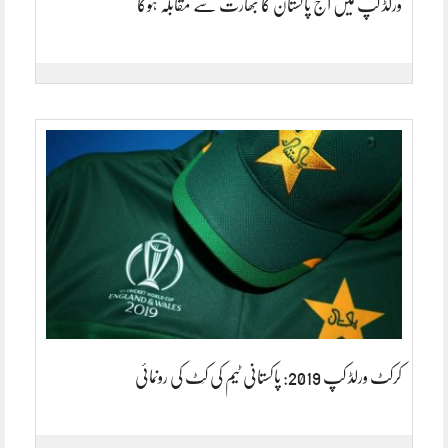
ورلڈ کپ میں آج پاکستان کا بھارت سے مقابلہ ہوگا
کرکٹ ورلڈ کپ 2019: پاکستانی ٹیم کی کِٹ کی رونمائی