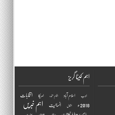
اہم کیٹا گریز
انتخابات
اسلام آباد
امریکا
ادب
اقوامِ متحدہ
اہم خبریں
2018ء
انسانیت
انتقال
باہمی / دو طرفہ تعلقات
برطانیہ
بھارت
بلوچستان