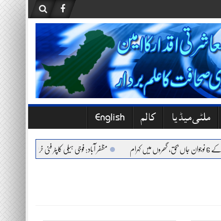
ملٹی میڈیا
کالم
English
م
مظفر آباد: فوجی ہیلی کاپٹر فنی خرابی کے باعث حادثے 