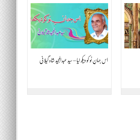
اس جہانِ نو کو دیکھ لیا – سید عبدالمجید شاہ گیلانی