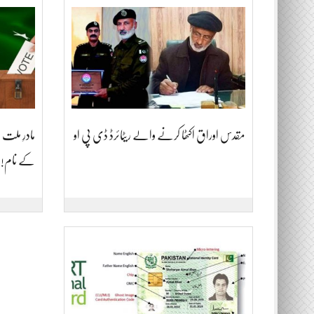
مقدس اوراق اکٹھا کرنے والے ریٹائرڈ ڈی پی او
مادرِ ملت م
کے نام!