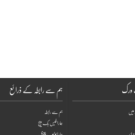
ٹ ورک
ہم سے رابطہ کے ذرائع
میں
ہم سے رابطہ
ہمارا فیس بک پیج
جرائد
ہمارا یوٹیوب چینل