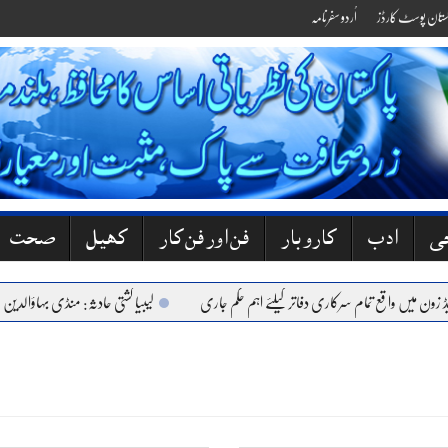
کستان پوسٹ کارڈز
اُردو سفرنامہ
جی
ادب
کاروبار
فن اور فن کار
کھیل
صحت
ن میں واقع تمام سرکاری دفاتر کیلئے اہم حکم جاری
لیبیا کشتی حادثہ: منڈی بہاؤالدین کے 6 نوجوان جاں بحق، گھروں میں کہرا