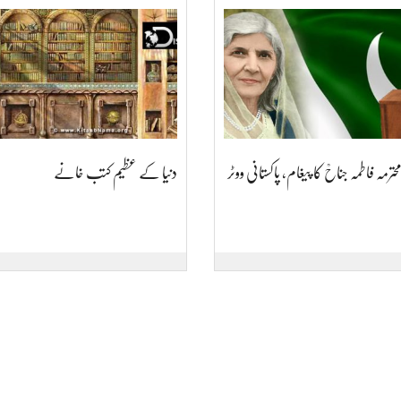
حترمہ فاطمہ جناحؒ کا پیغام، پاکستانی ووٹر
دنیا کے عظیم کتب خانے