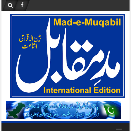
Skip
to
content
Toggle