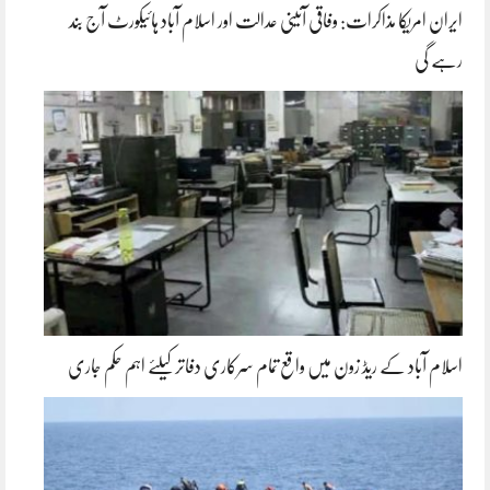
ایران امریکا مذاکرات: وفاقی آئینی عدالت اور اسلام آباد ہائیکورٹ آج بند
رہے گی
اسلام آباد کے ریڈ زون میں واقع تمام سرکاری دفاتر کیلئے اہم حکم جاری