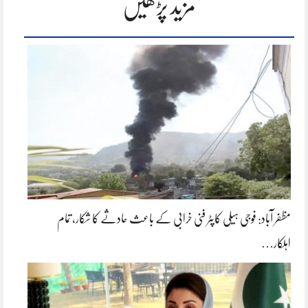
مزید پڑھیں
مظفر آباد: فوجی ہیلی کاپٹر فنی خرابی کے باعث حادثے کا شکار، تمام
اہلکار…