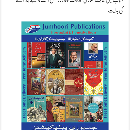
پنجاب میں کفایت شعاری اقدامات نافذ، مارکیٹس رات 8 بجے بند کرنے
کی ہدایت