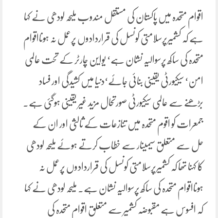
اقوام متحدہ میں پاکستان کی مستقل مندوب ملیحہ لودھی نے کہا
ہے کہ کشمیرپرسلامتی کونسل کی قراردادوں پرعمل نہ ہونااقوام
متحدہ کی ساکھ پرسوالیہ نشان ہے‘ یواین چارٹر کے تحت عالمی
امن‘ سیکیورٹی یقینی بنائی جائے‘دنیا میں کشیدگی اور فساد
بڑھنے سے عالمی سیکیورٹی صورتحال مزید غیر یقینی ہوگئی ہے۔
جمعرات کو اقوم متحدہ میں تنازعات کے ثالثی اور ان کے
حل سے متعلق سیمینار سے خطاب کرتے ہوئے ملیحہ لودھی
کا کہنا تھا کہ کشمیرپرسلامتی کونسل کی قراردادوں پرعمل نہ
ہونااقوام متحدہ کی ساکھ پرسوالیہ نشان ہے۔ ملیحہ لودھی نے کہا
کہ افسوس ہے مقبوضہ کشمیر سے متعلق اقوام متحدہ کی