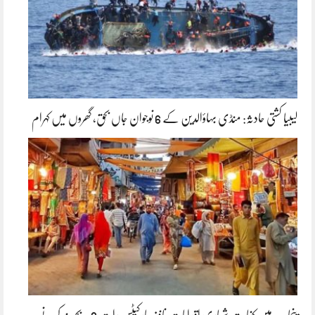
لیبیا کشتی حادثہ: منڈی بہاؤالدین کے 6 نوجوان جاں بحق، گھروں میں کہرام