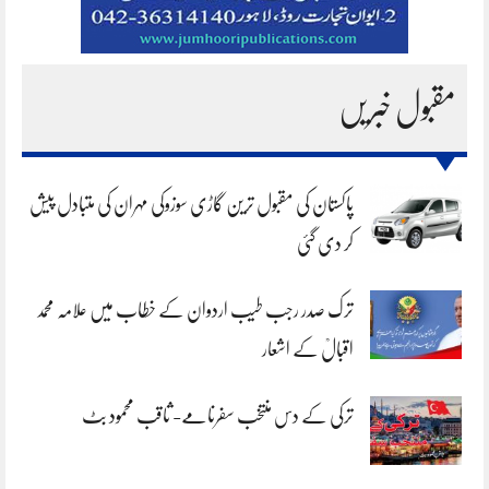
مقبول خبریں
پاکستان کی مقبول ترین گاڑی سوزوکی مہران کی متبادل پیش
کر دی گئی
ترک صدر رجب طیب اردوان کے خطاب میں علامہ محمد
اقبالؒ کے اشعار
ترکی کے دس منتخب سفرنامے- ثاقب محمود بٹ