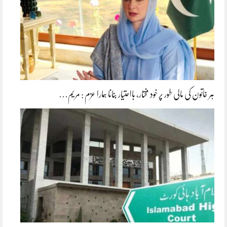
ہر خاتون کی مالی طور پر خود مختار، بااحتیار بنانا ہمارا عزم : مریم…