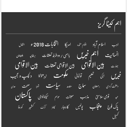
اہم کیٹا گریز
انتخابات 2018ء
اسلام آباد
امریکا
ادب
اقوامِ متحدہ
انتقال
اہم خبریں
انسانیت
باہمی / دو طرفہ تعلقات
برطانیہ
بلوچستان
بین الاقوامی
بین الاقوامی
بین الاقوامی تعلقات
بھارت
خبریں
حکومت
دلچسپ و عجیب
تعلیم
توانائی
ترکی
خیبر پختونخوا
سیاست
سماج
صحت
سندھ
رمضان
دھشت گردی
شوبز
عدلیہ
پاکستان
مذہب
قومی سلامتی
ٹیکنالوجی
موسم
معیشت
عید
پنجاب
پاک فوج
پولیس
کاروبار
کشمیر
کورونا
کالمز
کرکٹ
کھیل