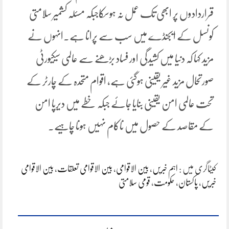
قراردادوں پر ابھی تک عمل نہ ہوسکاجبکہ مسئلہ کشمیر سلامتی
کونسل کے ایجنڈے میں سب سے پرانا ہے۔انہوں نے
مزید کہا کہ دنیا میں کشیدگی اور فساد بڑھنے سے عالمی سیکیورٹی
صورتحال مزید غیر یقینی ہوگئی ہے، اقوام متحدہ کے چارٹر کے
تحت عالمی امن یقینی بنایا جائے جبکہ خطے میں دیرپا امن
کے مقاصد کے حصول میں ناکام نہیں ہونا چاہیے۔
کیٹاگری میں :
اہم خبریں
،
بین الاقوامی
،
بین الاقوامی تعلقات
،
بین الاقوامی
خبریں
،
پاکستان
،
حکومت
،
قومی سلامتی