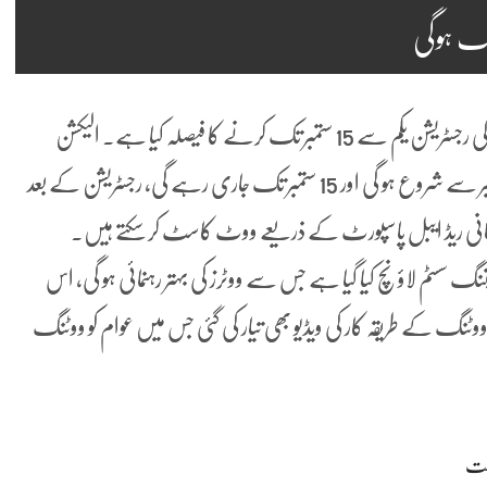
اسلام آباد: الیکشن کمیشن آف پاکستان نے اوورسیز پاکستانیوں کی رجسٹریشن یکم سے 15 ستمبر تک کرنے کا فیصلہ کیا ہے۔ الیکشن
کمیشن حکام کے مطابق اوورسیز پاکستانیوں کی رجسٹریشن یکم ستمبر سے شروع ہو گی اور 15 ستمبر تک جاری رہے گی، رجسٹریشن کے بعد
اکستانی ریڈ ایبل پاسپورٹ کے ذریعے ووٹ کاسٹ کر سکتے ہیں۔
نگ سسٹم لاؤنچ کیا گیا ہے جس سے ووٹرز کی بہتر رہنمائی ہو گی، اس
 ووٹنگ کے طریقہ کار کی ویڈیو بھی تیار کی گئی جس میں عوام کو ووٹنگ
مت