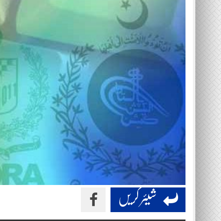
شیئر کریں