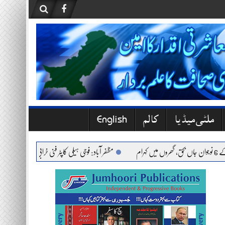
ملٹی میڈیا
کالم
English
مظفر آباد: فوجی ہیلی کاپٹر فنی خرابی کے باعث حادثے کا شک