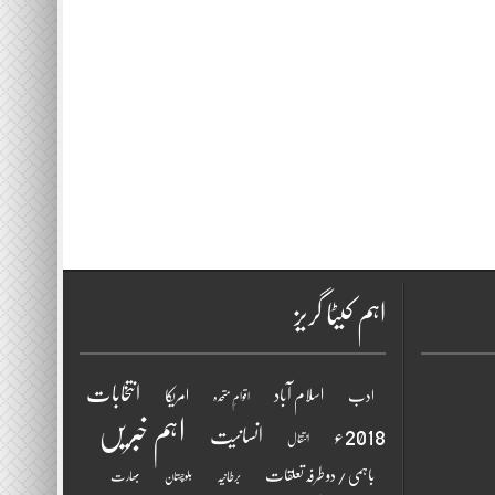
اہم کیٹا گریز
انتخابات
اسلام آباد
امریکا
ادب
اقوامِ متحدہ
اہم خبریں
2018ء
انسانیت
انتقال
باہمی / دو طرفہ تعلقات
برطانیہ
بھارت
بلوچستان