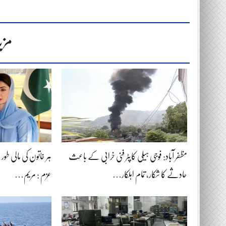
مزی
مظفر آباد: فوجی ہیلی کاپٹر فنی خرابی کے باعث
ہر خاتون کی مالی طور پر خ
حادثے کا شکار، تمام اہلکار…
عزم : مریم…