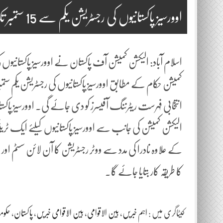
اوورسیز پاکستانیوں کی رجسٹریشن یکم سے 15 ستمبر تک ہوگی
انتخابی فہرست ریٹرننگ آفیسرز کو دی جائے گی۔ اوورسیز پ
الیکشن کمیشن کی جانب سے اوورسیز پاکستانیوں کیلئے ایک ٹرین
کے علاوہ نادرا کی مدد سے ووٹر رجسٹریشن کا آن لائن سسٹم اور
کا طریقہ کار بتایا جائے گا۔
کیٹاگری میں :
اہم خبریں
،
بین الاقوامی
،
بین الاقوامی خبریں
،
پاکستان
،
حکو