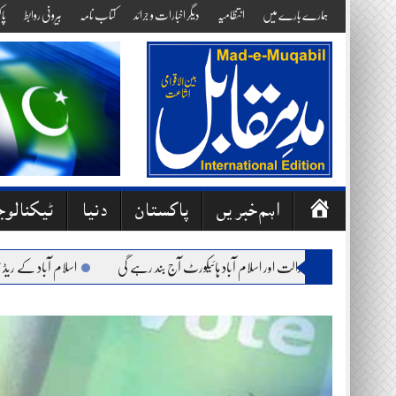
Skip
ہمارے بارے میں
انتظامیہ
دیگر اخبارات و جرائد
کتاب نامہ
بیرونی روابط
پا
to
content
ص
اہم خبریں
پاکستان
دنیا
ٹیکنالو
ف
ح
: وفاقی آئینی عدالت اور اسلام آباد ہائیکورٹ آج بند رہے گی
اسلام آباد کے ریڈ زون میں
ہ
ا
وّ
ل