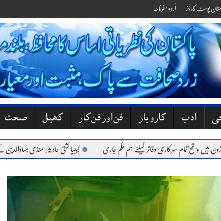
کستان پوسٹ کارڈز
اُردو سفرنامہ
جی
ادب
کاروبار
فن اور فن کار
کھیل
صحت
 واقع تمام سرکاری دفاتر کیلئے اہم حکم جاری
لیبیا کشتی حادثہ: منڈی بہاؤالدین کے 6 نوجوان جاں بحق، گھروں میں کہرام