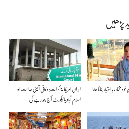
د پڑھیں
ود مختار، بااحتیار بنانا ہمارا
ایران امریکا مذاکرات: وفاقی آئینی عدالت اور
اسلام آباد ہائیکورٹ آج بند رہے گی