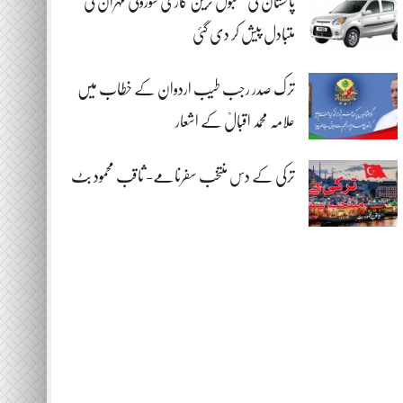
پاکستان کی مقبول ترین گاڑی سوزوکی مہران کی
متبادل پیش کر دی گئی
ترک صدر رجب طیب اردوان کے خطاب میں
علامہ محمد اقبالؒ کے اشعار
ترکی کے دس منتخب سفرنامے- ثاقب محمود بٹ