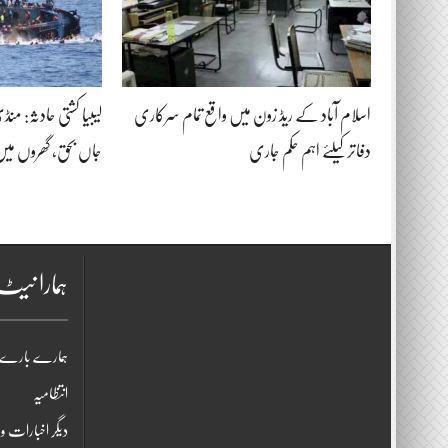
اسلام آباد کے ریڈ زون میں واقع تمام سرکاری
دفاتر کیلئے اہم حکم جاری
جاں بحق، گھروں میں
ہمارا نی
ہمارے بارے 
انتظامیہ
دیگر اخبارات و 