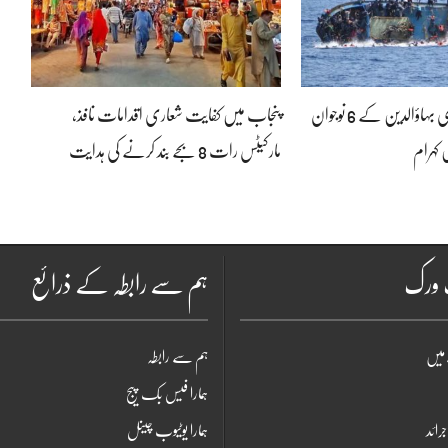
لیبیا کشتی حادثہ: منڈی بہاؤالدین کے 6 نوجوان
پنجاب میں کفایت شعاری اقدامات نافذ،
 کہرام
مارکیٹس رات 8 بجے بند کرنے کی ہدایت
ٹ ورک
ہم سے رابطہ کے ذرائع
میں
ہم سے رابطہ
ہمارا فیس بک پیج
جرائد
ہمارا یوٹیوب چینل