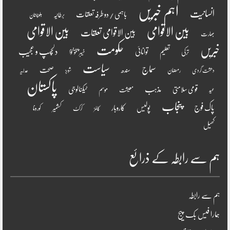
اہم خبریں
انسانیت
باہمی / دو طرفہ تعلقات
برطانیہ
بلوچستان
بین الاقوامی
بین الاقوامی
بین الاقوامی تعلقات
بھارت
خبریں
حکومت
دلچسپ و عجیب
تعلیم
توانائی
ترکی
خیبر پختونخوا
سیاست
سماج
صحت
سندھ
رمضان
دھشت گردی
شوبز
عدلیہ
پاکستان
مذہب
قومی سلامتی
ٹیکنالوجی
موسم
معیشت
عید
پنجاب
پاک فوج
پولیس
کاروبار
کشمیر
کورونا
کالمز
کرکٹ
کھیل
ہم سے رابطہ کے ذرائع
ہم سے رابطہ
ہمارا فیس بک پیج