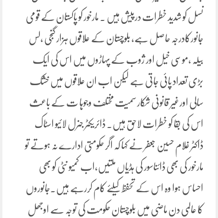
نسل کو شدید خطرات درپیش ہیں ۔ مارخور کو پاکستان کے قومی
جانورکادرجہ حاصل ہے، بلوچستان کے علاقوں ہزار گنجی ،لس
بیلہ ،موسی خیل اور ژوب کے پہاڑوں میں اس کی ایک
بڑی تعداد پائی جاتی ہے لیکن اب ان علاقوں میں خشک
سالی اورغیر قانونی شکار سمیت مختلف وجوہا ت کے باعث
اس کی بقا کو خطرات لاحق ہیں۔ ڈائریکٹر جنرل لائیو اسٹاک
ڈاکٹر غلام حسین جعفر نے کہا کہ اگر حکومتی ادارے نہ ہوتے تو
مارخور کی بھی ڈائناسور کی ہڈیاں ملتیں،اب کمیو نٹی کو بھی
احساس ہوا وہ اس کے تحفظ کیلئے کام کررہے ہیں۔جانوروں
کا عالمی دن ماضی میں بلوچستان حکومت کی توجہ سے اوجھل