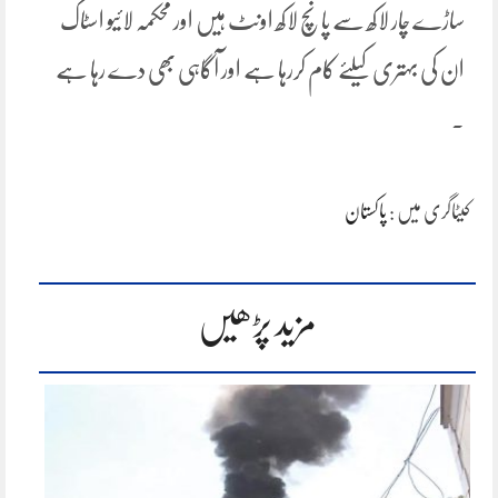
ساڑے چار لاکھ سے پانچ لاکھ اونٹ ہیں اور محکمہ لائیو اسٹاک
ان کی بہتری کیلئے کام کررہا ہے اور آگاہی بھی دے رہا ہے
.
کیٹاگری میں :
پاکستان
مزید پڑھیں