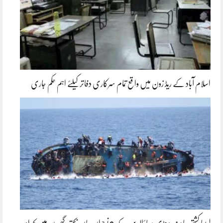
اسلام آباد کے ریڈ زون میں واقع تمام سرکاری دفاتر کیلئے اہم حکم جاری