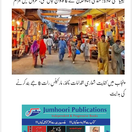
لیبیا کشتی حادثہ: منڈی بہاؤالدین کے 6 نوجوان جاں بحق، گھروں میں کہرام
پنجاب میں کفایت شعاری اقدامات نافذ، مارکیٹس رات 8 بجے بند کرنے
کی ہدایت