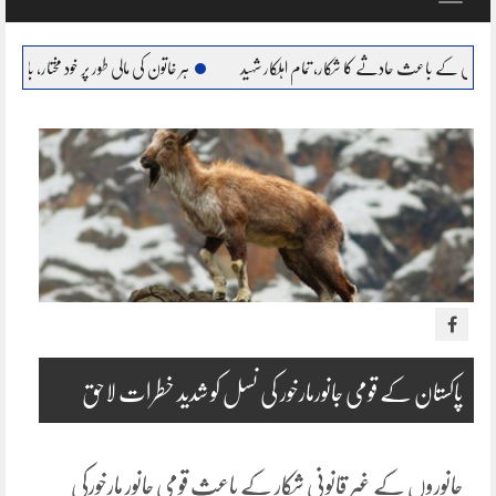
navigation
حادثے کا شکار، تمام اہلکار شہید
ہر خاتون کی مالی طور پر خود مختار، بااحتیار بنانا ہمارا عزم : مریم
پاکستان کے قومی جانورمارخور کی نسل کو شدید خطرات لاحق
جانوروں کے غیر قانونی شکار کے باعث قومی جانور مارخورکی