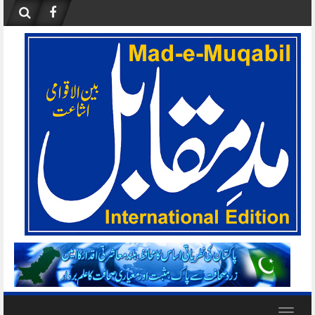
Skip
to
content
Toggle