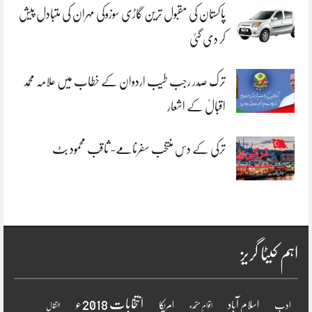
پاکستان کی مقبول ترین گاڑی سوزوکی مہران کی متبادل پیش
کر دی گئی
ترک صدر رجب طیب اردوان کے خطاب میں علامہ محمد
اقبالؒ کے اشعار
ترکی کے دس منتخب سفرنامے- ثاقب محمود بٹ
اہم کیٹا گریز
انتخابات 2018ء
اسلام آباد
امریکا
ادب
اقوامِ متحدہ
انتقال