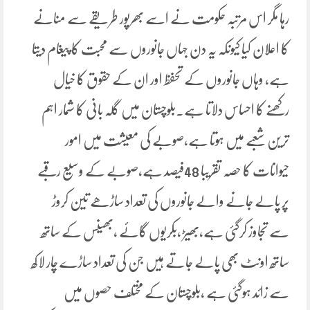
رہا مگر اس مرتبہ حکومت نے اسے بھرپور طریقے سے منانے
کا اعلان کیا کیونکہ یہ دن جہاں جانوروں سے محبت کا پیغام دیتا
ہے، وہاں جانوروں کے تحفظ اور ان کے حقوق کا خیال
رکھنے کا احساس دلاتا ہے۔بلوچستان میں گلہ بانی کا شمار اہم
ترین شعبے میں ہوتا ہے،صوبے کی معیشت میں امور
حیوانات کا حصہ تقریبا 48فیصد ہے،صوبے کے وسیع رقبے
پر پالے جانے والے جانوروں کی تعداد ساڑھے تین کروڑ
سے تجاوز کرگئی ہے،بھیڑ ،بکریوں گائے ،بھینس کے ساتھ
ساتھ اونٹ بھی پالے جاتے ہیں جن کی تعداد ساڑے چار لاکھ
سے زائد ہوگئی ہے ،بلوچستان کے مختلف حصوں میں