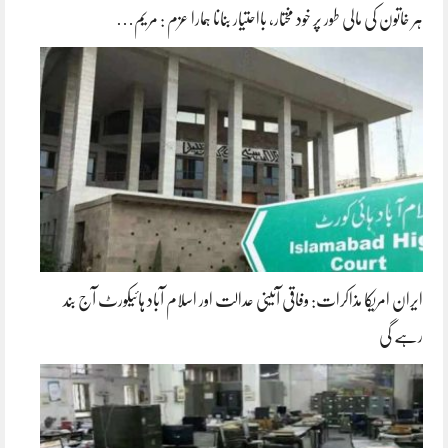
ہر خاتون کی مالی طور پر خود مختار، بااحتیار بنانا ہمارا عزم : مریم…
ایران امریکا مذاکرات: وفاقی آئینی عدالت اور اسلام آباد ہائیکورٹ آج بند
رہے گی