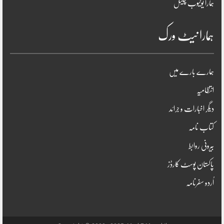
ہمارا یوٹیوب چینل
ہمارا نیٹ ورک
ہمارے بارے میں
انتظامیہ
دیگر اخبارات و جرائد
کتاب نامہ
بیرونی روابط
پاکستان پوسٹ کارڈز
اُردو سفرنامہ