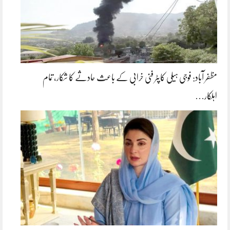
مظفر آباد: فوجی ہیلی کاپٹر فنی خرابی کے باعث حادثے کا شکار، تمام
اہلکار…