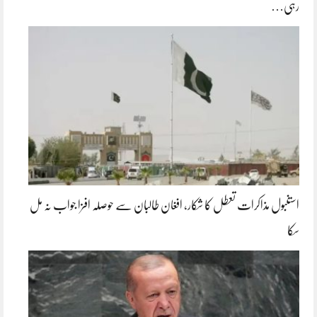
رہی…
استنبول مذاکرات تعطل کا شکار، افغان طالبان سے حوصلہ افزا جواب نہ مل
سکا