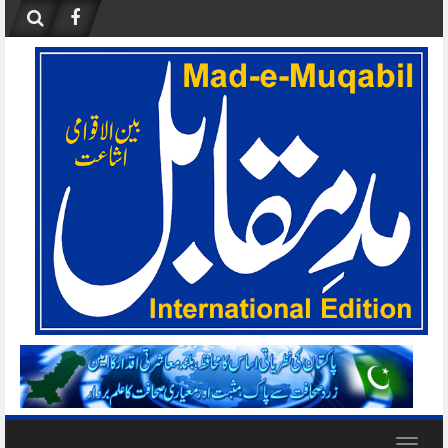
Skip
to
content
Toggle