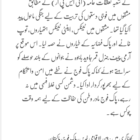
کے شعبہ تعلقات عامہ (آئی ایس پی آر) کے مطابق
مشقوں میں فوجی دستوں کی تربیت کے لیے جنگی ماحول پید
اکیا گیا تھا۔ مشقوں میں ٹینکس، اینٹی ٹینکس ہتھیاروں، توپ
خانے اور پاک فضائیہ کے طیاروں نے حصہ لیا۔ اس موقع پر
آرمی چیف جنرل قمر جاوید باجوہ نے جوانوں کے بلند حوصلے کو
سراہتے ہوئے کہا کہ پاک فوج نے خطے میں امن واستحکام
کے لیے بھرپور کردار ادا کیا۔ دشمن کسی غلط فہمی میں نہ
رہے، پاک فوج مادر وطن کی حفاظت کے لیے ہمہ وقت
چوکس ہے۔
کیٹاگری میں :
بین الاقوامی خبریں
،
پاک فوج
،
پاکستان