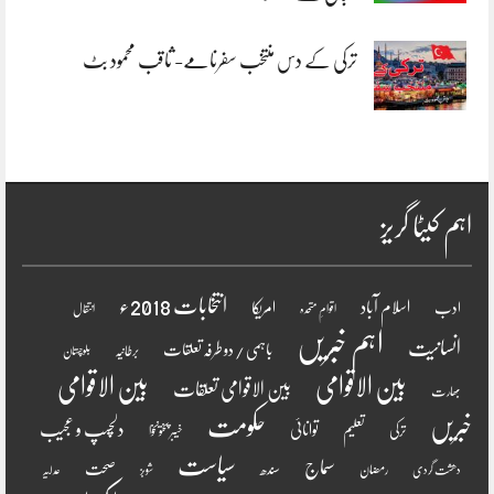
ترکی کے دس منتخب سفرنامے- ثاقب محمود بٹ
اہم کیٹا گریز
انتخابات 2018ء
اسلام آباد
امریکا
ادب
اقوامِ متحدہ
انتقال
اہم خبریں
انسانیت
باہمی / دو طرفہ تعلقات
برطانیہ
بلوچستان
بین الاقوامی
بین الاقوامی
بین الاقوامی تعلقات
بھارت
خبریں
حکومت
دلچسپ و عجیب
تعلیم
توانائی
ترکی
خیبر پختونخوا
سیاست
سماج
صحت
سندھ
رمضان
دھشت گردی
شوبز
عدلیہ