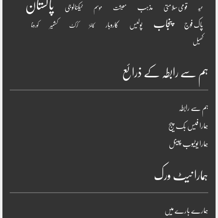
پاکستان
مذہب
قومی سلامتی
ٹیکنالوجی
موسم
معیشت
عید
پنجاب
پاک فوج
پولیس
کاروبار
کشمیر
کورونا
کالمز
کرکٹ
کھیل
ہم سے رابطہ کے ذرائع
ہم سے رابطہ
ہمارا فیس بک پیج
ہمارا یوٹیوب چینل
ہمارا نیٹ ورک
ہمارے بارے میں