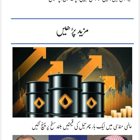
مزید پڑھیں
عالمی منڈی میں ایک بار پھر تیل کی قیمتیں بلند سطح پر پہنچ گئیں