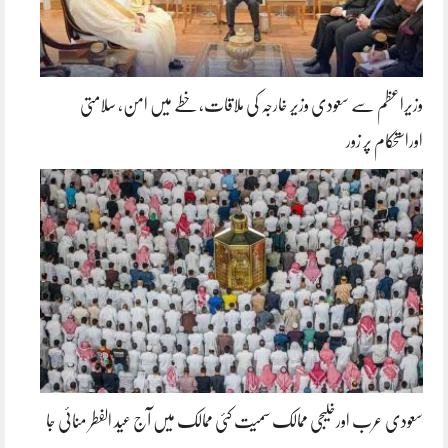
وزیراعظم سے سعودی وزیر خارجہ کی ملاقات، خطے میں امن، سلامتی
اوراستحکام پر زور
سعودی عرب اورخلیجی ممالک سمیت کئی ممالک میں آج عید الفطر منائی جا