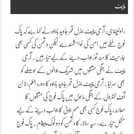
چیف
راولپنڈی: آرمی چیف جنرل قمر جاوید باجوہ نے کہا ہے کہ پاک
فوج خطے میں امن کی خواہشمند ہے لیکن دشمن کی کسی بھی
جارحیت کا منہ توڑ جواب دینے کے لیے تیار ہیں۔ آرمی
چیف نے جنگی مشقوں میں شریک جوانوں کے حوصلے کو
بھی سراہا۔ آرمی چیف جنرل قمر جاوید باجوہ کا دورہ جہلم، لائن
آف کنٹرول کے جنگی ماحول میں پاک فوج کی مشقوں کا
معائنہ، پاک فوج کسی بھی مہم جوئی کا جواب دینے کے لیے
مکمل تیار ہے، سپہ سالار کا دشمن کو دو ٹوک پیغام۔ پاک فوج