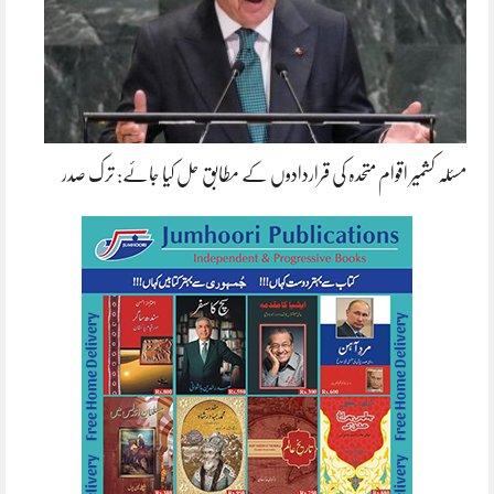
مسئلہ کشمیر اقوام متحدہ کی قراردادوں کے مطابق حل کیا جائے: ترک صدر