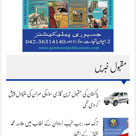
مقبول خبریں
پاکستان کی مقبول ترین گاڑی سوزوکی مہران کی متبادل پیش
کر دی گئی
ترک صدر رجب طیب اردوان کے خطاب میں علامہ محمد
اقبالؒ کے اشعار