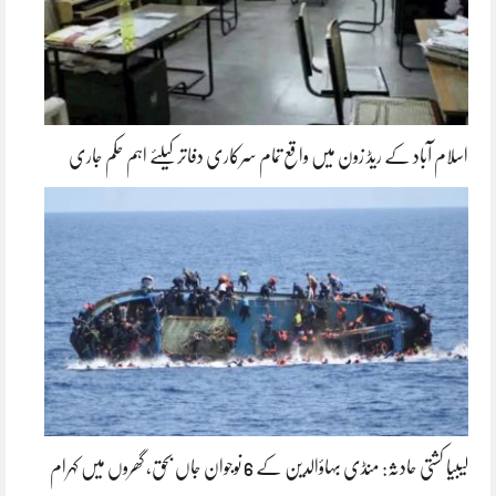
اسلام آباد کے ریڈ زون میں واقع تمام سرکاری دفاتر کیلئے اہم حکم جاری
لیبیا کشتی حادثہ: منڈی بہاؤالدین کے 6 نوجوان جاں بحق، گھروں میں کہرام