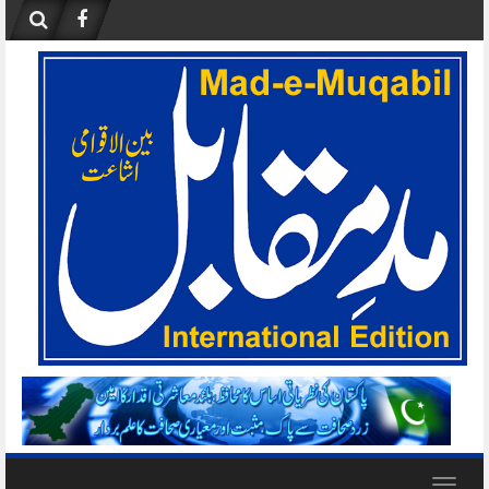
Skip
to
content
Toggle