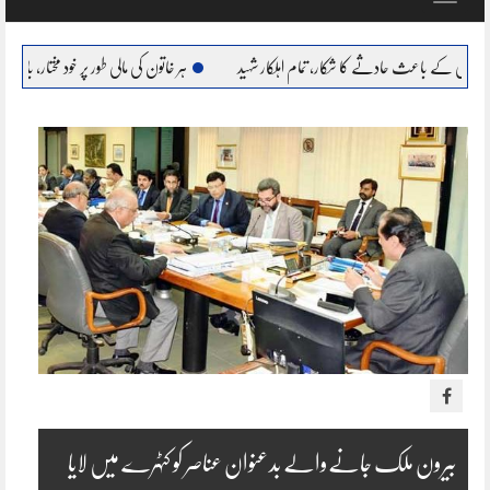
navigation
ادثے کا شکار، تمام اہلکار شہید
ہر خاتون کی مالی طور پر خود مختار، بااحتیار بنانا ہمارا عزم : مریم 
بیرون ملک جانےوالے بدعنوان عناصر کو کٹہرے میں لایا