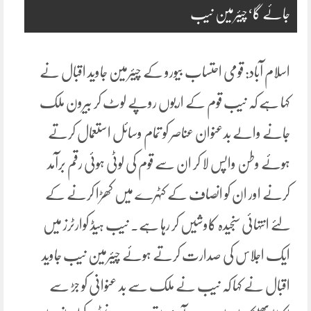
جائے گا‘چیئرمین نیب
اسلام آباد: قومی احتساب بیورو کے چیئرمین جاوید اقبال نے
کہا ہے کہ نیب قوم کے اربوں روپے لوٹ کر بیرون ملک
جانے والے بدعنوان عناصر کو تمام وسائل استعمال کرتے
ہوئے وطن واپس لا کر ان سے قوم کی لوٹی ہوئی رقم برآمد
کرنے اور ان کو انصاف کے کٹہرے میں کھڑا کرنے کے
لئے انتہائی سنجیدہ کاوشیں کر رہا ہے۔ نیب ہیڈ کوارٹرز میں
ایک اجلاس کی صدارت کرتے ہوئے چیئرمین نیب جاوید
اقبال نے کہا کہ نیب نے ملک سے بد عنوانی کو جڑ سے