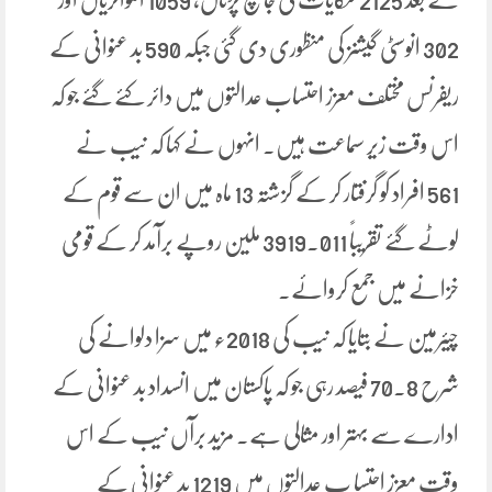
302 انوسٹی گیشنز کی منظوری دی گئی جبکہ 590 بد عنوانی کے
ریفرنس مختلف معزز احتساب عدالتوں میں دائر کئے گئے جو کہ
اس وقت زیر سماعت ہیں۔ انہوں نے کہا کہ نیب نے
561 افراد کو گرفتار کر کے گزشتہ 13 ماہ میں ان سے قوم کے
لوٹے گئے تقریباً 3919.011 ملین روپے برآمد کر کے قومی
خزانے میں جمع کروائے۔
چیئرمین نے بتایا کہ نیب کی 2018ء میں سزا دلوانے کی
شرح 70.8 فیصد رہی جو کہ پاکستان میں انسداد بد عنوانی کے
ادارے سے بہتر اور مثالی ہے۔ مزید برآں نیب کے اس
وقت معزز احتسا ب عدالتوں میں 1219 بد عنوانی کے