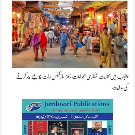
پنجاب میں کفایت شعاری اقدامات نافذ، مارکیٹس رات 8 بجے بند کرنے
کی ہدایت