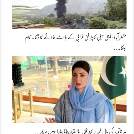
مظفر آباد: فوجی ہیلی کاپٹر فنی خرابی کے باعث حادثے کا شکار، تمام
اہلکار…
ہر خاتون کی مالی طور پر خود مختار، بااحتیار بنانا ہمارا عزم : مریم…