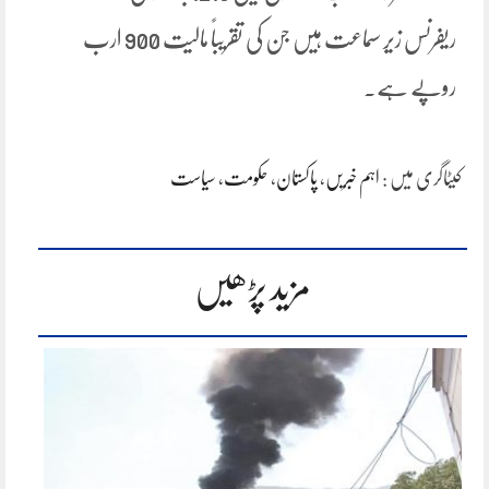
ریفرنس زیر سماعت ہیں جن کی تقریباً مالیت 900 ارب
روپے ہے۔
کیٹاگری میں :
اہم خبریں
،
پاکستان
،
حکومت
،
سیاست
مزید پڑھیں