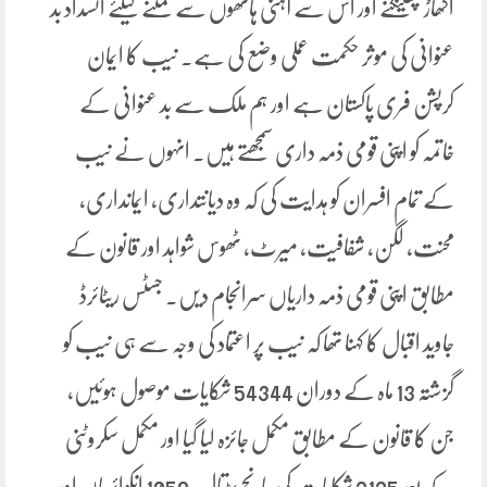
اکھاڑ پھینکنے اور اس سے آہنی ہاتھوں سے نمٹنے کیلئے انسداد بد
عنوانی کی موثر حکمت عملی وضع کی ہے۔ نیب کا ایمان
کرپشن فری پاکستان ہے اور ہم ملک سے بد عنوانی کے
خاتمہ کو اپنی قومی ذمہ داری سمجھتے ہیں۔ انہوں نے نیب
کے تمام افسران کو ہدایت کی کہ وہ دیانتداری، ایمانداری،
محنت، لگن، شفافیت، میرٹ، ٹھوس شواہد اور قانون کے
مطابق اپنی قومی ذمہ داریاں سرانجام دیں۔ جسٹس ریٹائرڈ
جاوید اقبال کا کہنا تھا کہ نیب پر اعتماد کی وجہ سے ہی نیب کو
گزشتہ 13 ماہ کے دوران 54344 شکایات موصول ہوئیں،
جن کا قانون کے مطابق مکمل جائزہ لیا گیا اور مکمل سکروٹنی
کے بعد 2125 شکایات کی جانچ پڑتال، 1059 انکوائریاں اور