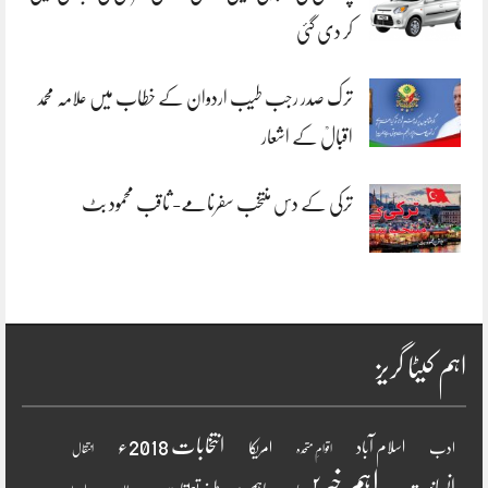
کر دی گئی
ترک صدر رجب طیب اردوان کے خطاب میں علامہ محمد
اقبالؒ کے اشعار
ترکی کے دس منتخب سفرنامے- ثاقب محمود بٹ
اہم کیٹا گریز
انتخابات 2018ء
اسلام آباد
امریکا
ادب
اقوامِ متحدہ
انتقال
اہم خبریں