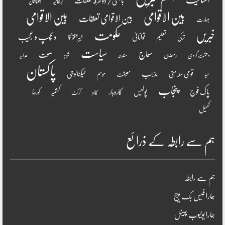
انسانیت
باہمی / دو طرفہ تعلقات
برطانیہ
بلوچستان
بین الاقوامی
بین الاقوامی
بین الاقوامی تعلقات
بھارت
خبریں
حکومت
دلچسپ و عجیب
تعلیم
توانائی
ترکی
خیبر پختونخوا
سیاست
سماج
صحت
سندھ
رمضان
دھشت گردی
شوبز
عدلیہ
پاکستان
مذہب
قومی سلامتی
ٹیکنالوجی
موسم
معیشت
عید
پنجاب
پاک فوج
پولیس
کاروبار
کشمیر
کورونا
کالمز
کرکٹ
کھیل
ہم سے رابطہ کے ذرائع
ہم سے رابطہ
ہمارا فیس بک پیج
ہمارا یوٹیوب چینل