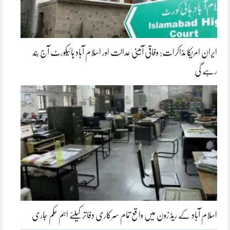
ایران امریکا مذاکرات: وفاقی آئینی عدالت اور اسلام آباد ہائیکورٹ آج بند
رہے گی
اسلام آباد کے ریڈ زون میں واقع تمام سرکاری دفاتر کیلئے اہم حکم جاری