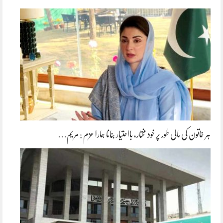
ہر خاتون کی مالی طور پر خود مختار، بااحتیار بنانا ہمارا عزم : مریم…