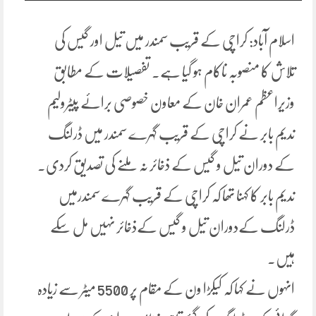
اسلام آباد: کراچی کے قریب سمندر میں تیل اور گیس کی
تلاش کا منصوبہ ناکام ہو گیا ہے. تفصیلات کے مطابق
وزیراعظم عمران خان کے معاون خصوصی برائے پیٹرولیم
ندیم بابر نے کراچی کے قریب گہرے سمندر میں ڈرلنگ
کے دوران تیل و گیس کے ذخائر نہ ملنے کی تصدیق کردی۔
ندیم بابر کا کہنا تھا کہ کراچی کے قریب گہرے سمندرمیں
ڈرلنگ کےدوران تیل و گیس کےذخائر نہیں مل سکے
ہیں۔
انہوں نے کہا کہ کیکڑا ون کے مقام پر 5500 میٹر سے زیادہ