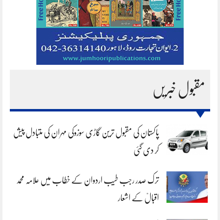
مقبول خبریں
پاکستان کی مقبول ترین گاڑی سوزوکی مہران کی متبادل پیش
کر دی گئی
ترک صدر رجب طیب اردوان کے خطاب میں علامہ محمد
اقبالؒ کے اشعار