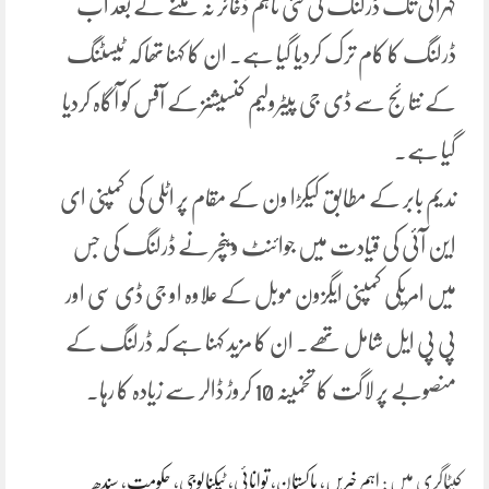
گہرائی تک ڈرلنگ کی گئی تاہم ذخائر نہ ملنے کے بعد اب
ڈرلنگ کا کام ترک کردیا گیا ہے. ان کا کہنا تھا کہ ٹیسٹنگ
کے نتائج سے ڈی جی پیٹرولیم کنسیشنز کے آفس کو آگاہ کردیا
گیا ہے۔
ندیم بابر کے مطابق کیکڑا ون کے مقام پر اٹلی کی کمپنی ای
این آئی کی قیادت میں جوائنٹ وینچر نے ڈرلنگ کی جس
میں امریکی کمپنی ایگزون موبل کے علاوہ او جی ڈی سی اور
پی پی ایل شامل تھے۔ ان کا مزید کہنا ہے کہ ڈرلنگ کے
منصوبے پر لاگت کا تخمینہ 10 کروڑ ڈالر سے زیادہ کا رہا۔
کیٹاگری میں :
اہم خبریں
،
پاکستان
،
توانائی
،
ٹیکنالوجی
،
حکومت
،
سندھ