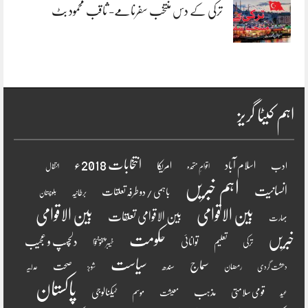
ترکی کے دس منتخب سفرنامے- ثاقب محمود بٹ
اہم کیٹا گریز
انتخابات 2018ء
اسلام آباد
امریکا
ادب
اقوامِ متحدہ
انتقال
اہم خبریں
انسانیت
باہمی / دو طرفہ تعلقات
برطانیہ
بلوچستان
بین الاقوامی
بین الاقوامی
بین الاقوامی تعلقات
بھارت
خبریں
حکومت
دلچسپ و عجیب
تعلیم
توانائی
ترکی
خیبر پختونخوا
سیاست
سماج
صحت
سندھ
رمضان
دھشت گردی
شوبز
عدلیہ
پاکستان
مذہب
قومی سلامتی
ٹیکنالوجی
موسم
معیشت
عید