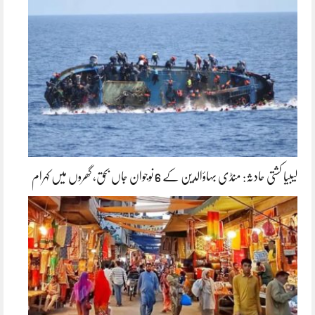
لیبیا کشتی حادثہ: منڈی بہاؤالدین کے 6 نوجوان جاں بحق، گھروں میں کہرام