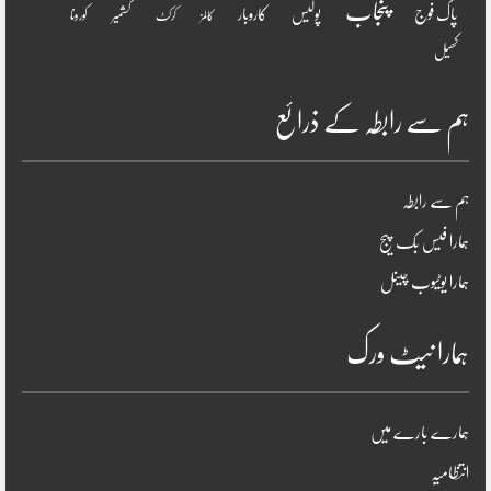
پنجاب
پاک فوج
پولیس
کاروبار
کشمیر
کورونا
کالمز
کرکٹ
کھیل
ہم سے رابطہ کے ذرائع
ہم سے رابطہ
ہمارا فیس بک پیج
ہمارا یوٹیوب چینل
ہمارا نیٹ ورک
ہمارے بارے میں
انتظامیہ