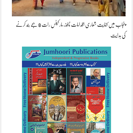
پنجاب میں کفایت شعاری اقدامات نافذ، مارکیٹس رات 8 بجے بند کرنے
کی ہدایت