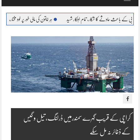
navigation
 حادثے کا شکار، تمام اہلکار شہید
ہر خاتون کی مالی طور پر خود مختار، بااحتیار بنانا ہمارا عزم : مری
کراچی کے قریب گہرے سمندرمیں ڈرلنگ، تیل و گیس
کے ذخائر نہ مل سکے