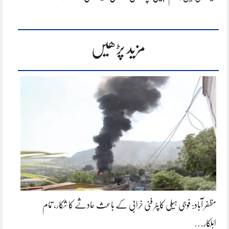
مزید پڑھیں
مظفر آباد: فوجی ہیلی کاپٹر فنی خرابی کے باعث حادثے کا شکار، تمام
اہلکار…