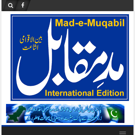
Skip
to
content
Toggle