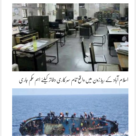
اسلام آباد کے ریڈ زون میں واقع تمام سرکاری دفاتر کیلئے اہم حکم جاری