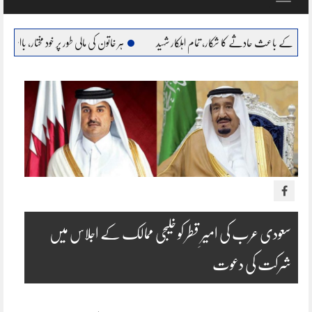
navigation
ادثے کا شکار، تمام اہلکار شہید
ہر خاتون کی مالی طور پر خود مختار، بااحتیار بنانا ہمارا عزم : مریم 
سعودی عرب کی امیرِ قطر کو خلیجی ممالک کے اجلاس میں
شرکت کی دعوت