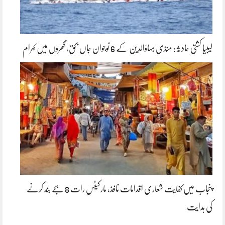
لیبیا کشتی حادثہ: منڈی بہاؤالدین کے 6 نوجوان جاں بحق، گھروں میں کہرام
پنجاب میں کفایت شعاری اقدامات نافذ، مارکیٹس رات 8 بجے بند کرنے
کی ہدایت