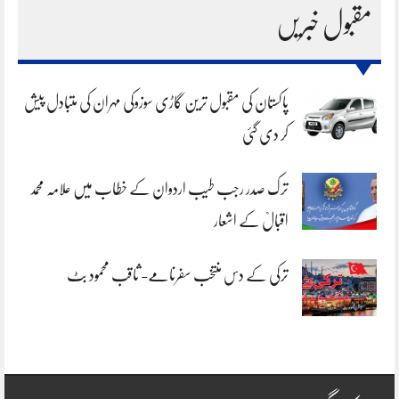
مقبول خبریں
پاکستان کی مقبول ترین گاڑی سوزوکی مہران کی متبادل پیش
کر دی گئی
ترک صدر رجب طیب اردوان کے خطاب میں علامہ محمد
اقبالؒ کے اشعار
ترکی کے دس منتخب سفرنامے- ثاقب محمود بٹ