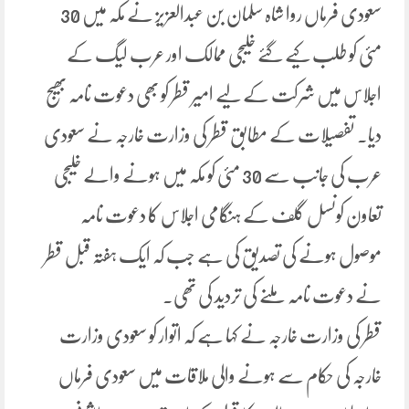
سعودی فرماں روا شاہ سلمان بن عبدالعزیز نے مکہ میں 30
مئی کو طلب کیے گئے خلیجی ممالک اور عرب لیگ کے
اجلاس میں شرکت کے لیے امیر قطر کو بھی دعوت نامہ بھیج
دیا۔ تفصیلات کے مطابق قطر کی وزارت خارجہ نے سعودی
عرب کی جانب سے 30 مئی کو مکہ میں ہونے والے خلیجی
تعاون کونسل گلف کے ہنگامی اجلاس کا دعوت نامہ
موصول ہونے کی تصدیق کی ہے جب کہ ایک ہفتہ قبل قطر
نے دعوت نامہ ملنے کی تردید کی تھی۔
قطر کی وزارت خارجہ نے کہا ہے کہ اتوار کو سعودی وزارت
خارجہ کی حکام سے ہونے والی ملاقات میں سعودی فرماں