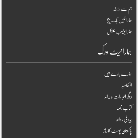
ہم سے رابطہ
ہمارا فیس بک پیج
ہمارا یوٹیوب چینل
ہمارا نیٹ ورک
ہمارے بارے میں
انتظامیہ
دیگر اخبارات و جرائد
کتاب نامہ
بیرونی روابط
پاکستان پوسٹ کارڈز