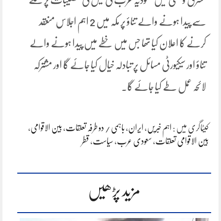
سے پیدا ہونے والے تناؤ پر مکہ میں 2 اہم اجلاس منعقد
کرنے کا اعلان کیا تھا جس میں خطے میں پیدا ہونے والے
تناؤ اور سیکیورٹی مسائل پر تبادلہ خیال کیا جائے گا اور مشترکہ
لائحہ عمل طے کیا جائے گا۔
کیٹاگری میں :
اہم خبریں
،
ایران
،
باہمی / دو طرفہ تعلقات
،
بین الاقوامی
،
بین الاقوامی تعلقات
،
سعودی عرب
،
سیاست
،
قطر
مزید پڑھیں