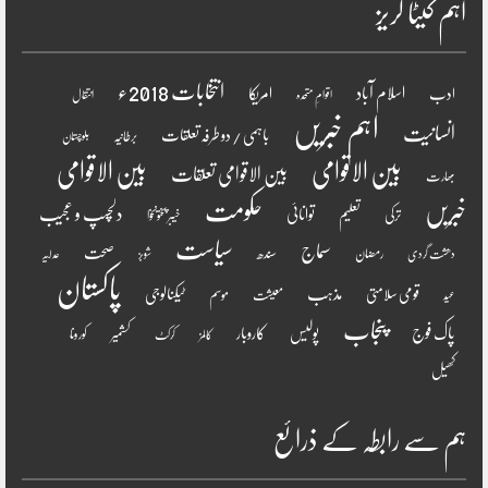
اہم کیٹا گریز
انتخابات 2018ء
اسلام آباد
امریکا
ادب
اقوامِ متحدہ
انتقال
اہم خبریں
انسانیت
باہمی / دو طرفہ تعلقات
برطانیہ
بلوچستان
بین الاقوامی
بین الاقوامی
بین الاقوامی تعلقات
بھارت
خبریں
حکومت
دلچسپ و عجیب
تعلیم
توانائی
ترکی
خیبر پختونخوا
سیاست
سماج
صحت
سندھ
رمضان
دھشت گردی
شوبز
عدلیہ
پاکستان
مذہب
قومی سلامتی
ٹیکنالوجی
موسم
معیشت
عید
پنجاب
پاک فوج
پولیس
کاروبار
کشمیر
کورونا
کالمز
کرکٹ
کھیل
ہم سے رابطہ کے ذرائع