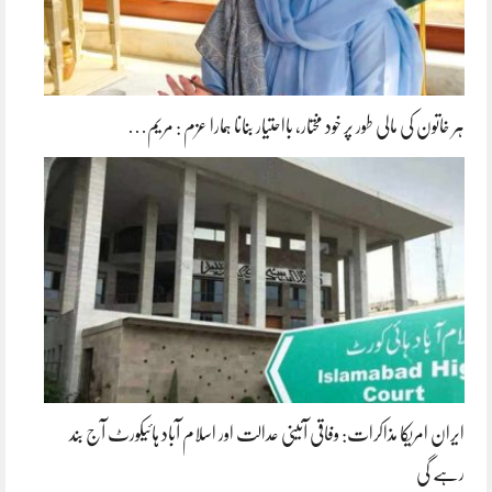
ہر خاتون کی مالی طور پر خود مختار، بااحتیار بنانا ہمارا عزم : مریم…
ایران امریکا مذاکرات: وفاقی آئینی عدالت اور اسلام آباد ہائیکورٹ آج بند
رہے گی