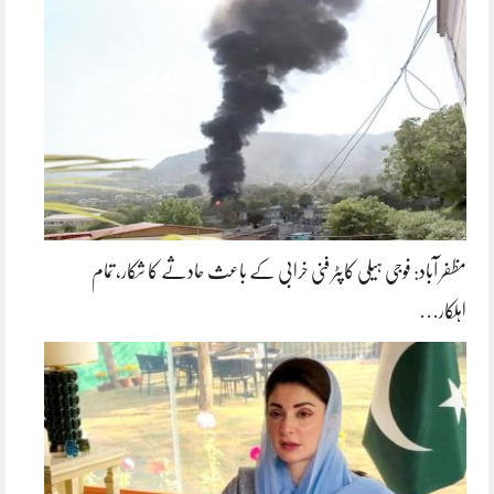
مظفر آباد: فوجی ہیلی کاپٹر فنی خرابی کے باعث حادثے کا شکار، تمام
اہلکار…