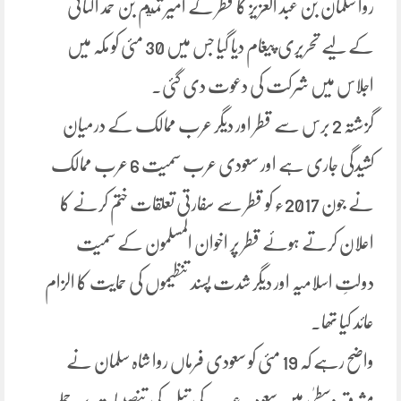
روا سلمان بن عبد العزیز کا قطر کے امیر تميم بن حمد الثانی
کے لیے تحریری پیغام دیا گیا جس میں 30 مئی کو مکہ میں
اجلاس میں شرکت کی دعوت دی گئی۔
گزشتہ 2 برس سے قطر اور دیگر عرب ممالک کے درمیان
کشیدگی جاری ہے اور سعودی عرب سمیت 6 عرب ممالک
نے جون 2017ء کو قطر سے سفارتی تعلقات ختم کرنے کا
اعلان کرتے ہوئے قطر پر اخوان المسلمون کے سمیت
دولتِ اسلامیہ اور دیگر شدت پسند تنظیموں کی حمایت کا الزام
عائد کیا تھا۔
واضح رہے کہ 19 مئی کو سعودی فرماں روا شاہ سلمان نے
مشرق وسطیٰ میں سعودیہ عرب کی تیل کی تنصیبات پر حملے