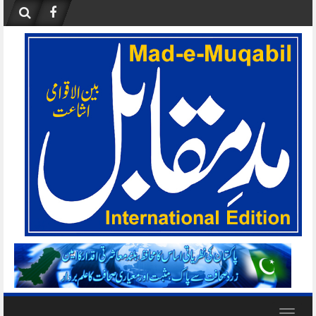
Skip
to
content
Toggle