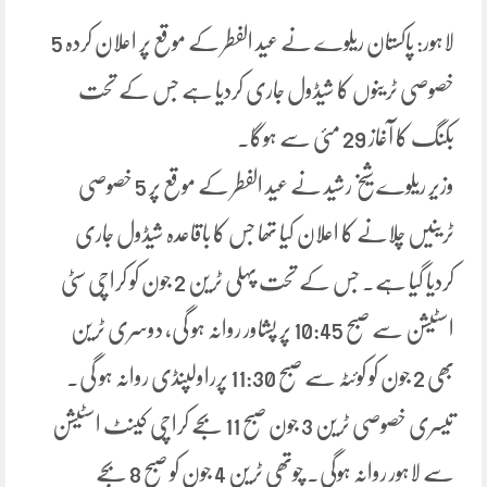
لاہور: پاکستان ریلوے نے عید الفطر کے موقع پر اعلان کردہ 5
خصوصی ٹرینوں کا شیڈول جاری کردیا ہے جس کے تحت
بکنگ کا آغاز 29 مئی سے ہوگا۔
وزیر ریلوے شیخ رشید نے عید الفطر کے موقع پر 5 خصوصی
ٹرینیں چلانے کا اعلان کیا تھا جس کا باقاعدہ شیڈول جاری
کردیا گیا ہے۔ جس کے تحت پہلی ٹرین 2 جون کو کراچی سٹی
اسٹیشن سے صبح 10:45 پر پشاور روانہ ہو گی، دوسری ٹرین
بھی 2 جون کو کوئٹہ سے صبح 11:30 پرراولپنڈی روانہ ہو گی۔
تیسری خصوصی ٹرین 3 جون صبح 11 بجے کراچی کینٹ اسٹیشن
سے لاہور روانہ ہوگی۔ چوتھی ٹرین 4 جون کو صبح 8 بجے