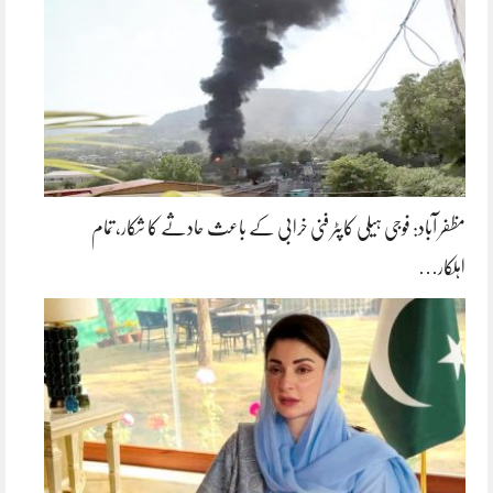
مظفر آباد: فوجی ہیلی کاپٹر فنی خرابی کے باعث حادثے کا شکار، تمام
اہلکار…