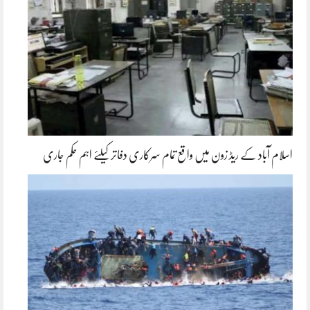
اسلام آباد کے ریڈ زون میں واقع تمام سرکاری دفاتر کیلئے اہم حکم جاری