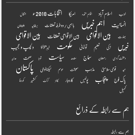
انتخابات 2018ء
اسلام آباد
امریکا
ادب
اقوامِ متحدہ
انتقال
اہم خبریں
انسانیت
باہمی / دو طرفہ تعلقات
برطانیہ
بلوچستان
بین الاقوامی
بین الاقوامی
بین الاقوامی تعلقات
بھارت
خبریں
حکومت
دلچسپ و عجیب
تعلیم
توانائی
ترکی
خیبر پختونخوا
سیاست
سماج
صحت
سندھ
رمضان
دھشت گردی
شوبز
عدلیہ
پاکستان
مذہب
قومی سلامتی
ٹیکنالوجی
موسم
معیشت
عید
پنجاب
پاک فوج
پولیس
کاروبار
کشمیر
کورونا
کالمز
کرکٹ
کھیل
ہم سے رابطہ کے ذرائع
ہم سے رابطہ