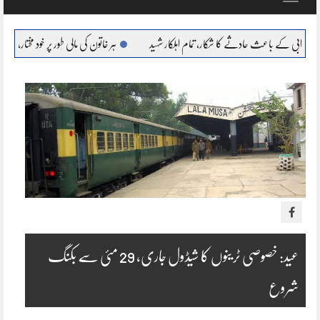
navigation
عث حادثے کا شکار، تمام اہلکار شہید
ہر خاتون کی مالی طور پر خود مختار، بااحتیار بنانا ہمارا عزم : م
عید: خصوصی ٹرینوں کا شیڈول جاری، 29 مئی سے بکنگ
شروع