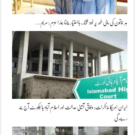
ہر خاتون کی مالی طور پر خود مختار، بااحتیار بنانا ہمارا عزم : مریم…
ایران امریکا مذاکرات: وفاقی آئینی عدالت اور اسلام آباد ہائیکورٹ آج بند
رہے گی