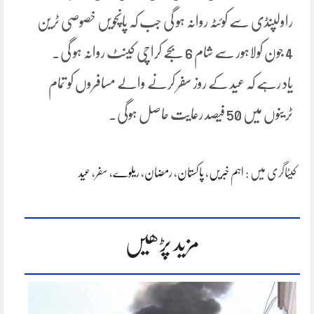
راولپنڈی سے کوئٹہ روانہ ہو گی جب کہ پانچویں خصوصی ٹرین
4 جون کولاہور سے شام 6 بجے کراچی کینٹ روانہ ہو گی۔
یاد رہے کہ عید کے روز سفر کرنے والے مسافروں کو تمام
ٹرینوں میں 50 فیصد رعایت حاصل ہوگی۔
کیٹاگری میں :
اہم خبریں
،
پاکستان
،
رمضان
،
ریلوے
،
سفر
،
عید
مزید پڑھیں