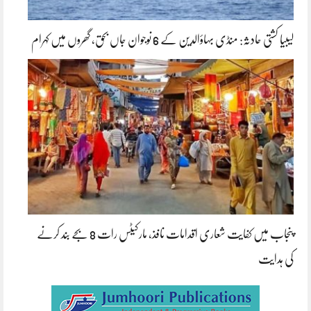
لیبیا کشتی حادثہ: منڈی بہاؤالدین کے 6 نوجوان جاں بحق، گھروں میں کہرام
پنجاب میں کفایت شعاری اقدامات نافذ، مارکیٹس رات 8 بجے بند کرنے
کی ہدایت