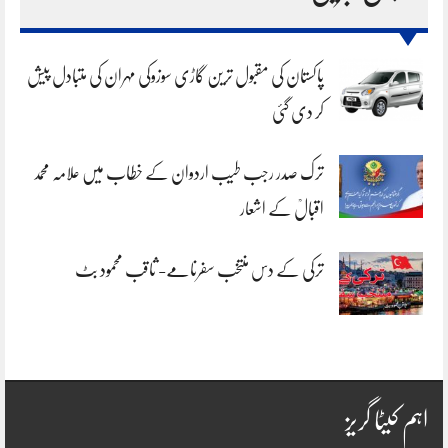
پاکستان کی مقبول ترین گاڑی سوزوکی مہران کی متبادل پیش
کر دی گئی
ترک صدر رجب طیب اردوان کے خطاب میں علامہ محمد
اقبالؒ کے اشعار
ترکی کے دس منتخب سفرنامے- ثاقب محمود بٹ
اہم کیٹا گریز