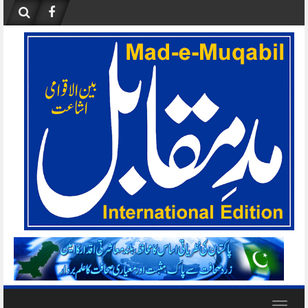
Skip
to
content
Toggle