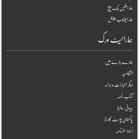
ہمارا فیس بک پیج
ہمارا یوٹیوب چینل
ہمارا نیٹ ورک
ہمارے بارے میں
انتظامیہ
دیگر اخبارات و جرائد
کتاب نامہ
بیرونی روابط
پاکستان پوسٹ کارڈز
اُردو سفرنامہ