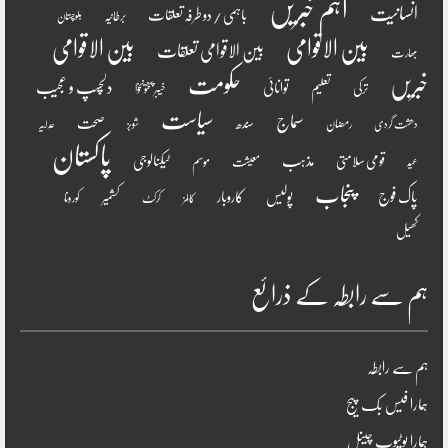
اہم خبریں
انسانیت
باہمی / دو طرفہ تعلقات
برطانیہ
بلوچستان
بین الاقوامی
بین الاقوامی
بین الاقوامی تعلقات
بھارت
خبریں
حکومت
دلچسپ و عجیب
تعلیم
توانائی
ترکی
خیبر پختونخوا
سیاست
سماج
صحت
سندھ
رمضان
دھشت گردی
شوبز
عدلیہ
پاکستان
مذہب
قومی سلامتی
ٹیکنالوجی
موسم
معیشت
عید
پنجاب
پاک فوج
پولیس
کاروبار
کشمیر
کورونا
کالمز
کرکٹ
کھیل
ہم سے رابطہ کے ذرائع
ہم سے رابطہ
ہمارا فیس بک پیج
ہمارا یوٹیوب چینل