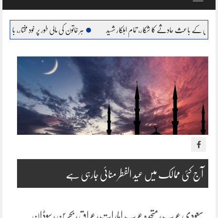
navigation
حادثے کا شکار، تمام اہلکار شہید
ہر خاتون کی مالی طور پر خود مختار، بااحتیار بنانا ہمارا عزم : مری
آج کئی ممالک میں عید الفطر منائی جارہی ہے
سعودی عرب، متحدہ عرب امارات، عراق، بحرین، سوڈان