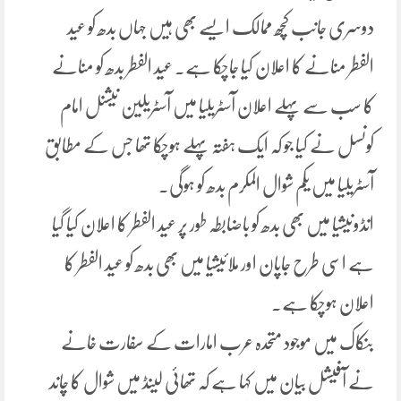
دوسری جانب کچھ ممالک ایسے بھی ہیں جہاں بدھ کو عید
الفطر منانے کا اعلان کیا جاچکا ہے۔ عید الفطر بدھ کو منانے
کا سب سے پہلے اعلان آسٹریلیا میں آسٹریلین نیشنل امام
کونسل نے کیا جو کہ ایک ہفتہ پہلے ہوچکا تھا جس کے مطابق
آسٹریلیا میں یکم شوال المکرم بدھ کو ہوگی۔
انڈونیشیا میں بھی بدھ کو باضابطہ طور پر عید الفطر کا اعلان کیا گیا
ہے اسی طرح جاپان اور ملائیشیا میں بھی بدھ کو عید الفطر کا
اعلان ہوچکا ہے۔
بنکاک میں موجود متحدہ عرب امارات کے سفارت خانے
نے آفیشل بیان میں کہا ہے کہ تھائی لینڈ میں شوال کا چاند