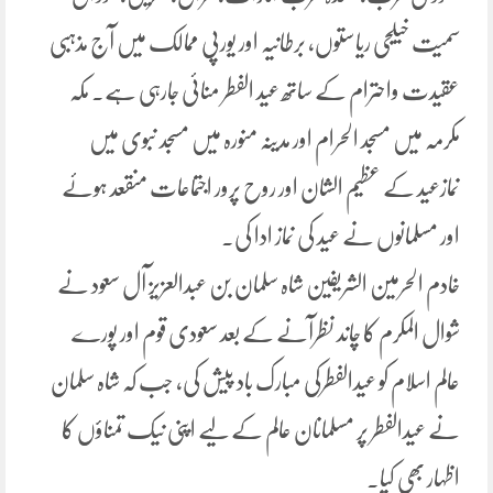
سمیت خیلجی ریاستوں، برطانیہ اور یورپی ممالک میں آج مذہبی
عقیدت واحترام کے ساتھ عید الفطر منائی جارہی ہے۔ مکہ
مکرمہ میں مسجد الحرام اور مدینہ منورہ میں مسجد نبوی میں
نمازعید کے عظیم الشان اور روح پرور اجتماعات منقعد ہوئے
اور مسلمانوں نے عید کی نماز ادا کی۔
خادم الحرمین الشریفین شاہ سلمان بن عبدالعزیز آل سعود نے
شوال المکرم کا چاند نظرآنے کے بعد سعودی قوم اور پورے
عالم اسلام کو عیدالفطرکی مبارک باد پیش کی، جب کہ شاہ سلمان
نے عیدالفطر پر مسلمانان عالم کے لیے اپنی نیک تمناؤں کا
اظہار بھی کیا۔