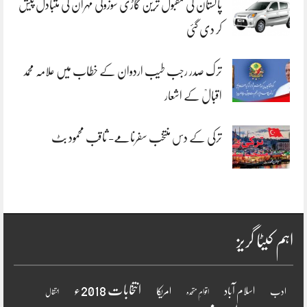
پاکستان کی مقبول ترین گاڑی سوزوکی مہران کی متبادل پیش
کر دی گئی
ترک صدر رجب طیب اردوان کے خطاب میں علامہ محمد
اقبالؒ کے اشعار
ترکی کے دس منتخب سفرنامے- ثاقب محمود بٹ
اہم کیٹا گریز
انتخابات 2018ء
اسلام آباد
امریکا
ادب
اقوامِ متحدہ
انتقال