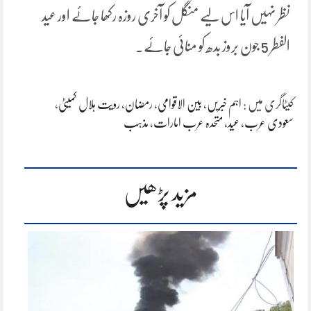
نظر نہیں آیا اس لیے منگل کو آخری روزہ رکھا جائے اور عید
الفطر 5 جون بروز بدھ کو منائی جائے۔
کیٹاگری میں :
اہم خبریں
،
بین الاقوامی
،
رمضان
،
رویت ہلال کمیٹی
،
سعودی عرب
،
عید
،
متحدہ عرب امارات
،
مذہب
مزید پڑھیں