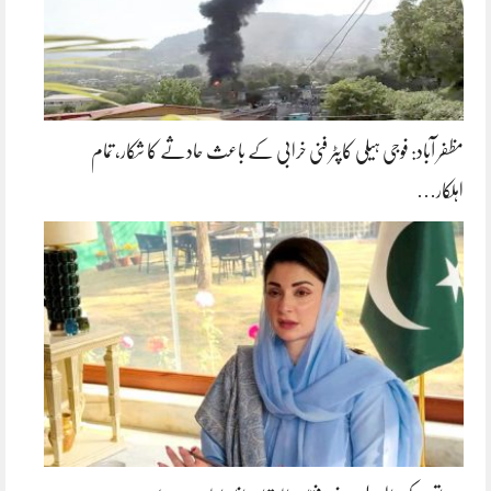
مظفر آباد: فوجی ہیلی کاپٹر فنی خرابی کے باعث حادثے کا شکار، تمام
اہلکار…