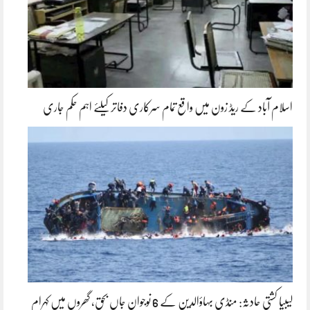
اسلام آباد کے ریڈ زون میں واقع تمام سرکاری دفاتر کیلئے اہم حکم جاری
لیبیا کشتی حادثہ: منڈی بہاؤالدین کے 6 نوجوان جاں بحق، گھروں میں کہرام