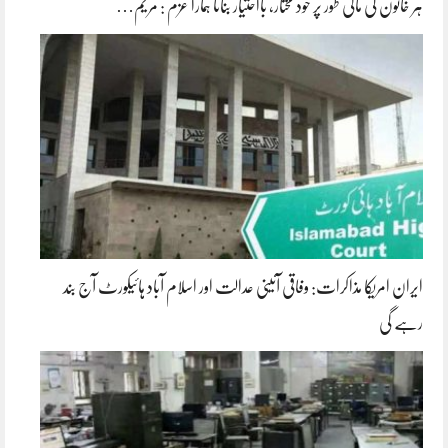
ہر خاتون کی مالی طور پر خود مختار، بااحتیار بنانا ہمارا عزم : مریم…
ایران امریکا مذاکرات: وفاقی آئینی عدالت اور اسلام آباد ہائیکورٹ آج بند
رہے گی