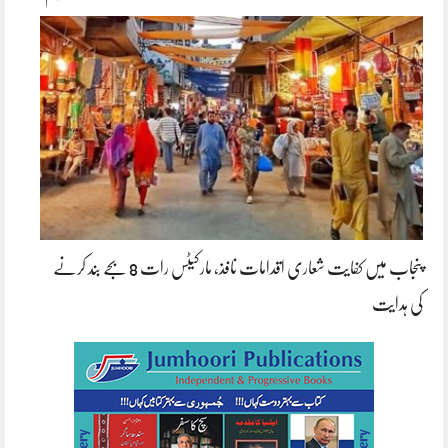
پنجاب میں کفایت شعاری اقدامات نافذ، مارکیٹس رات 8 بجے بند کرنے
کی ہدایت