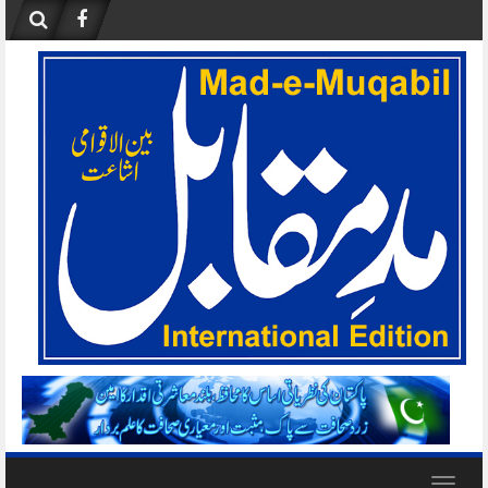
Skip
to
content
Toggle