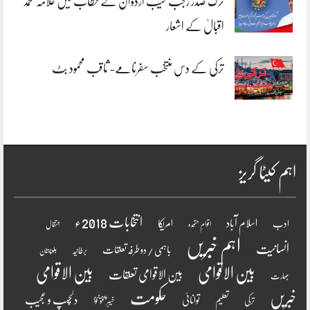
ترک صدر رجب طیب اردوان کے خطاب میں علامہ محمد
اقبالؒ کے اشعار
ترکی کے دس منتخب سفرنامے- ثاقب محمود بٹ
اہم کیٹا گریز
انتخابات 2018ء
اسلام آباد
امریکا
ادب
اقوامِ متحدہ
انتقال
اہم خبریں
انسانیت
باہمی / دو طرفہ تعلقات
برطانیہ
بلوچستان
بین الاقوامی
بین الاقوامی
بین الاقوامی تعلقات
بھارت
خبریں
حکومت
دلچسپ و عجیب
تعلیم
توانائی
ترکی
خیبر پختونخوا