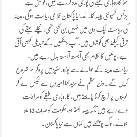
تھا کاروباری طبقے کی پوری مدد کر رہے ہیں، کوشش ہے
بزنس کمیونٹی پیسہ کمائے، نیا پاکستان فلاحی ریاست ہوگی، مدینہ
کی ریاست ایک دن میں نہیں بن گئی تھی، نچلے طبقے کی
ترقی کیلئے بھی کوشاں ہیں، آپ دیکھیں گے تبدیلی کیسی آتی
ہے، پولیس کا نظام بھی آہستہ آہستہ بدل رہے ہیں،
ریاست مدینہ کے حوالے سے یونیورسٹیز میں پروگرام شروع
کریں گے۔ وزیراعظم نے مزید کہا امیروں سے ٹیکس لے کر
غریبوں پر خرچ کرنا چاہتے ہیں، کاروباری طبقے کو مراعات
دے رہے ہیں تا کہ پیسہ اکٹھا ہو، حکومت کو صرف 13 ماہ
ہوئے، لوگ پوچھتے ہیں کہاں ہے نیا پاکستان۔