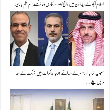
اسلام آباد کے ریڈ زون میں واقع تمام سرکاری دفاتر کیلئے اہم حکم جاری
سعودیہ، ترکیہ اور مصر کے وزرائے خارجہ مذاکرات میں شرکت کے بعد
واپس چلے…