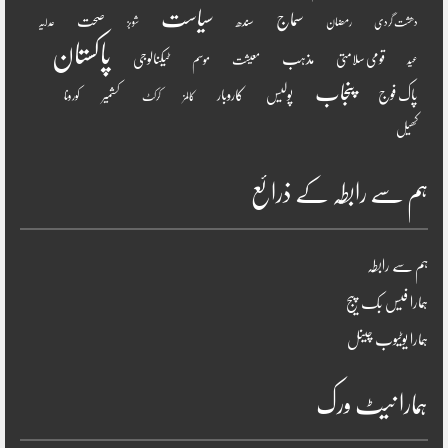
سیاست
سماج
صحت
سندھ
رمضان
دھشت گردی
شوبز
عدلیہ
پاکستان
مذہب
قومی سلامتی
ٹیکنالوجی
موسم
معیشت
عید
پنجاب
پاک فوج
پولیس
کاروبار
کشمیر
کورونا
کالمز
کرکٹ
کھیل
ہم سے رابطہ کے ذرائع
ہم سے رابطہ
ہمارا فیس بک پیج
ہمارا یوٹیوب چینل
ہمارا نیٹ ورک