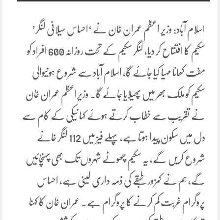
اسلام آباد: وزیر اعظم عمران خان نے ‘احساس سیلانی لنگر’
سکیم کا افتتاح کر دیا، لنگر سکیم کے تحت روزانہ 600 افراد کو
مفت کھانا مہیا کیا جائے گا، اسلام آباد سے شروع ہونیوالی
سکیم کو ملک بھر میں پھیلایا جائے گا۔ وزیراعظم عمران خان
نے تقریب سے خطاب کرتے ہوئے کہا نیکی کے کام سے
دل میں سکون پیدا ہوتا ہے، پہلے فیز میں 112 لنگر خانے
شروع کریں گے، یہ سکیم چھوٹے شہروں تک بھی پہنچائیں
گے، ہم نے کمزور طبقے کی ذمہ داری لینی ہے، احساس
پروگرام غربت کم کرنے کا پروگرام ہے۔ عمران خان کا کہنا