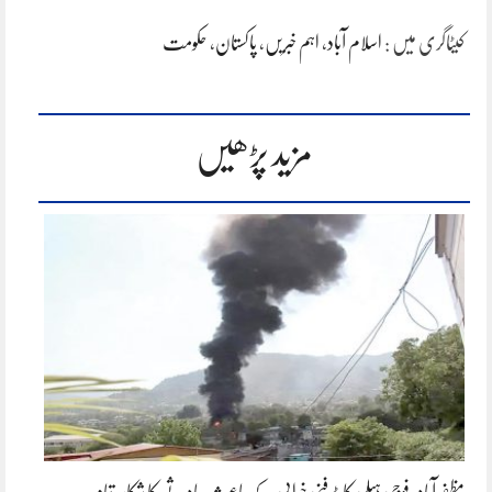
کیٹاگری میں :
اسلام آباد
،
اہم خبریں
،
پاکستان
،
حکومت
مزید پڑھیں
مظفر آباد: فوجی ہیلی کاپٹر فنی خرابی کے باعث حادثے کا شکار، تمام