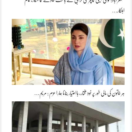
اہلکار…
ہر خاتون کی مالی طور پر خود مختار، بااحتیار بنانا ہمارا عزم : مریم…