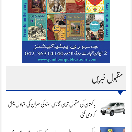
مقبول خبریں
پاکستان کی مقبول ترین گاڑی سوزوکی مہران کی متبادل پیش
کر دی گئی