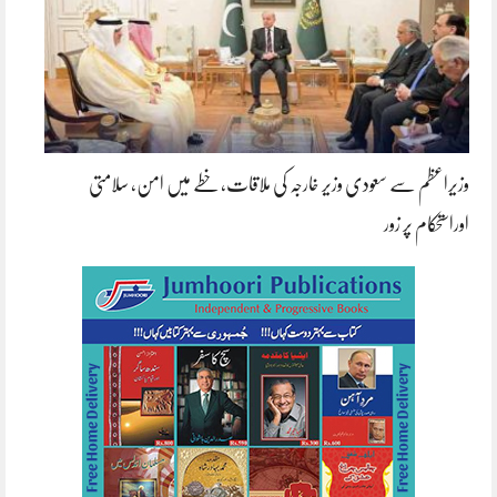
وزیراعظم سے سعودی وزیر خارجہ کی ملاقات، خطے میں امن، سلامتی
اوراستحکام پر زور