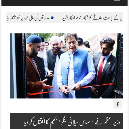
navigation
حادثے کا شکار، تمام اہلکار شہید
ہر خاتون کی مالی طور پر خود مختار، بااحتیار بنانا ہمارا عزم : مری
وزیر اعظم نے ‘احساس سیلانی لنگر’ سکیم کا افتتاح کر دیا