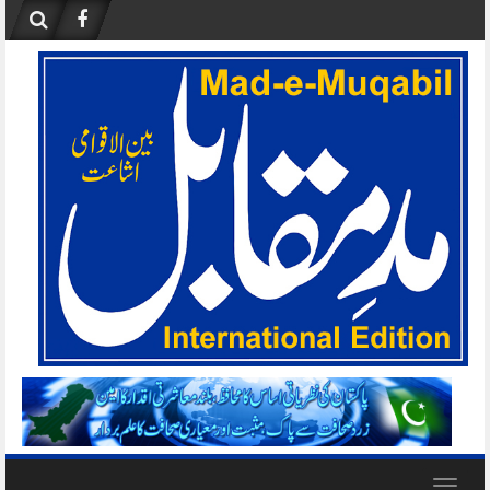
Skip
to
content
Toggle