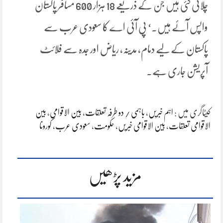
چلائی گئی ہیں جن کے ذریعے 18 ہزار 600 مسافر پاکستان
واپس آئے ہیں۔‘ پی آئی اے کا سعودی عرب سے
پاکستان کے لیے دمام، مدینہ، ریاض اور جدہ سے فلائٹ
آپریشن جاری ہے۔
کیٹاگری میں :
اہم خبریں
،
باہمی / دو طرفہ تعلقات
،
بین الاقوامی
،
بین
الاقوامی تعلقات
،
بین الاقوامی خبریں
،
حکومت
،
سعودی عرب
،
کورونا
مزید پڑھیں