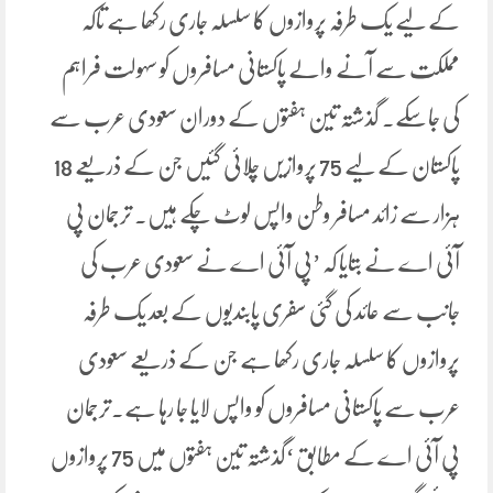
کے لیے یک طرفہ پروازوں کا سلسلہ جاری رکھا ہے تاکہ
مملکت سے آنے والے پاکستانی مسافروں کو سہولت فراہم
کی جاسکے۔ گذشتہ تین ہفتوں کے دوران سعودی عرب سے
پاکستان کے لیے 75 پروازیں چلائی گئیں جن کے ذریعے 18
ہزار سے زائد مسافر وطن واپس لوٹ چکے ہیں۔ ترجمان پی
آئی اے نے بتایا کہ ’پی آئی اے نے سعودی عرب کی
جانب سے عائد کی گئی سفری پابندیوں کے بعد یک طرفہ
پروازوں کا سلسلہ جاری رکھا ہے جن کے ذریعے سعودی
عرب سے پاکستانی مسافروں کو واپس لایا جا رہا ہے۔ترجمان
پی آئی اے کے مطابق ‘گذشتہ تین ہفتوں میں 75 پروازوں