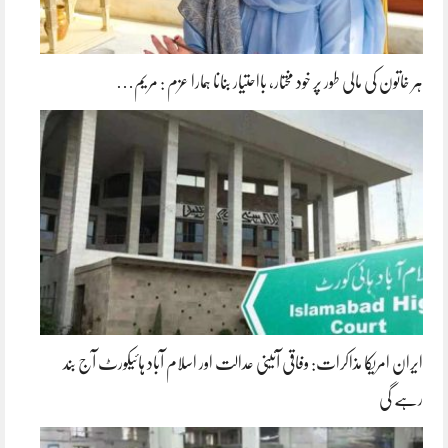
ہر خاتون کی مالی طور پر خود مختار، بااحتیار بنانا ہمارا عزم : مریم…
ایران امریکا مذاکرات: وفاقی آئینی عدالت اور اسلام آباد ہائیکورٹ آج بند
رہے گی