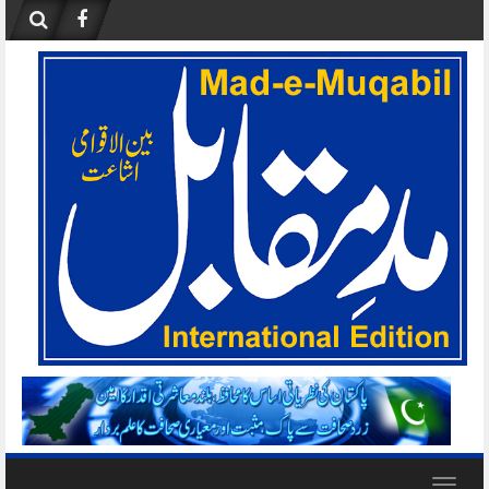
Skip
to
content
Toggle