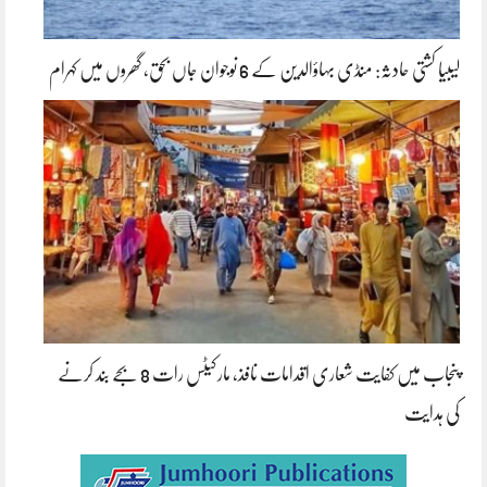
لیبیا کشتی حادثہ: منڈی بہاؤالدین کے 6 نوجوان جاں بحق، گھروں میں کہرام
پنجاب میں کفایت شعاری اقدامات نافذ، مارکیٹس رات 8 بجے بند کرنے
کی ہدایت