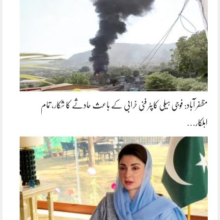
مظفر آباد: فوجی ہیلی کاپٹر فنی خرابی کے باعث حادثے کا شکار، تمام
اہلکار…