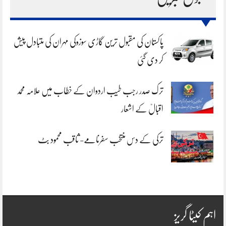
پاکستان کی مقبول ترین گاڑی سوزوکی مہران کی متبادل پیش
کر دی گئی
ترک صدر رجب طیب اردوان کے خطاب میں علامہ محمد
اقبالؒ کے اشعار
ترکی کے دس منتخب سفرنامے- ثاقب محمود بٹ
اہم کیٹا گریز