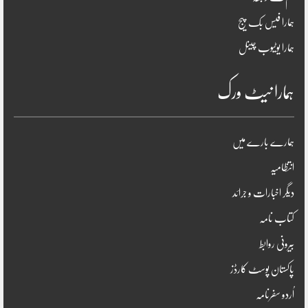
ہمارا فیس بک پیج
ہمارا یوٹیوب چینل
ہمارا نیٹ ورک
ہمارے بارے میں
انتظامیہ
دیگر اخبارات و جرائد
کتاب نامہ
بیرونی روابط
پاکستان پوسٹ کارڈز
اُردو سفرنامہ