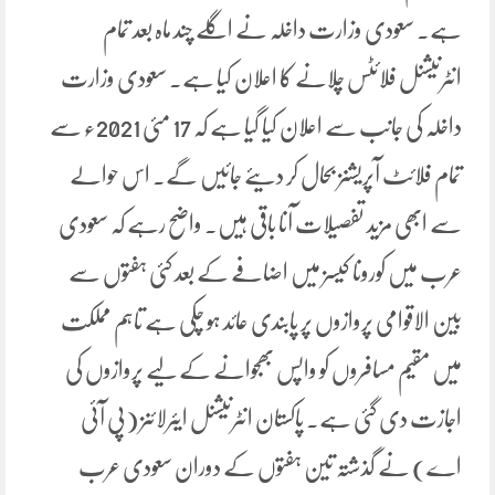
ہے۔ سعودی وزارت داخلہ نے اگلے چند ماہ بعد تمام
انٹرنیشنل فلائٹس چلانے کا اعلان کیا ہے۔ سعودی وزارت
داخلہ کی جانب سے اعلان کیا گیا ہے کہ 17 مئی 2021ء سے
تمام فلائٹ آپریشنز بحال کر دیئے جائیں گے۔ اس حوالے
سے ابھی مزید تفصیلات آنا باقی ہیں۔ واضح رہے کہ سعودی
عرب میں کورونا کیسز میں اضافے کے بعد کئی ہفتوں سے
بین الاقوامی پروازوں پر پابندی عائد ہو چکی ہے تاہم مملکت
میں مقیم مسافروں کو واپس بھجوانے کے لیے پروازوں کی
اجازت دی گئی ہے۔ پاکستان انٹرنیشنل ایئرلائنز (پی آئی
اے) نے گذشتہ تین ہفتوں کے دوران سعودی عرب