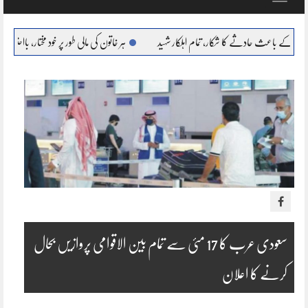
navigation
ثے کا شکار، تمام اہلکار شہید
ہر خاتون کی مالی طور پر خود مختار، بااحتیار بنانا ہمارا عزم : مریم نو
سعودی عرب کا 17 مئی سے تمام بین الاقوامی پروازیں بحال
کرنے کا اعلان