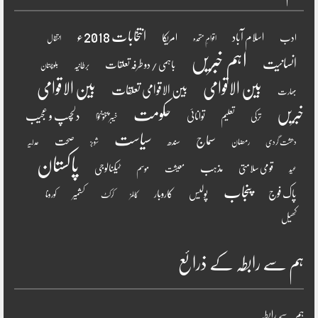
انتخابات 2018ء
اسلام آباد
امریکا
ادب
اقوامِ متحدہ
انتقال
اہم خبریں
انسانیت
باہمی / دو طرفہ تعلقات
برطانیہ
بلوچستان
بین الاقوامی
بین الاقوامی
بین الاقوامی تعلقات
بھارت
خبریں
حکومت
دلچسپ و عجیب
تعلیم
توانائی
ترکی
خیبر پختونخوا
سیاست
سماج
صحت
سندھ
رمضان
دھشت گردی
شوبز
عدلیہ
پاکستان
مذہب
قومی سلامتی
ٹیکنالوجی
موسم
معیشت
عید
پنجاب
پاک فوج
پولیس
کاروبار
کشمیر
کورونا
کالمز
کرکٹ
کھیل
ہم سے رابطہ کے ذرائع
ہم سے رابطہ