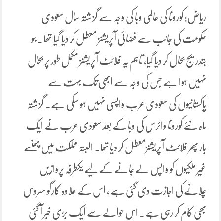
ریاض: کورونا کی عالمی وبا کی وجہ سے گزشتہ سال سعودی
حکومت کی جانب سے فضائی آپریشنز معطل کر دیا گیا تھا۔ جو
بتدریج بحال کر دیا گیا، تاہم یہ فلائٹ آپریشنز مکمل طور پر بحال
نہیں ہوا ہے جس کی وجہ سے ابھی تک بہت سے
پاکستانیوں کی سعودی عرب واپسی نہیں ہو سکی ہے۔ گزشتہ
ماہ نئے کورونا وائرس کی وبا کے بعد سعودی عرب نے ایک
بار پھر فلائٹ آپریشنزمعطل کر دیا تھا۔ البتہ مملکت میں پھنسے
غیر ملکیوں کو واپس لے جانے کے لیے یکطرفہ پروازیں
چلانے کی اجازت دی گئی ہے ، اس کے علاوہ کارگو سروس
بھی کام کر رہی ہے۔ اس حوالے سے ایک بڑی خبر آ گئی