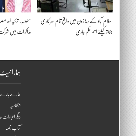
اسلام آباد کے ریڈ زون میں واقع تمام سرکاری
سعودیہ، ترکیہ اور م
دفاتر کیلئے اہم حکم جاری
مذاکرات میں شرک
ہمارا نی
ہمارے بارے 
انتظامیہ
دیگر اخبارات و 
کتاب نامہ