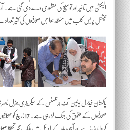
الیکشن میں تاخیر اور توسیع کی منظوری دے دی گئی ہے. آر آئ
نیشنل پریس کلب میں منعقد ہوا جس صحافیوں کی کثیر تعدا
پاکستان فیڈرل یونین آف جرنلسٹس کے سیکریٹری جنرل ناصر زی
صحافیوں کے حقوق کی ج
کروایا جارہا ہے اور آئندہ ماہ کے اوائل میں ملک گیر تحفظ 