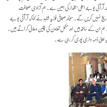
کہا کہ آر آئی یو جے اعلی’اقدار کی امین ہے۔ ہم آزادی صحافت
 نہیں کریں گے۔ سینئر صحافی فوزیہ شاہد نے کہا کہ آر آئی یو جے
م ان کے ساتھ ہیں اور مکمل تعاون کی یقین دھانی کراتے ہیں.
ہ اپنی ذمہ داری پوری کر رہی ہے.