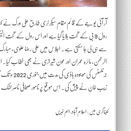
رول 9 بی کے تحت بلایا گیا ہے اور اس رول کے تحت الی
سے ہی لی جا سکتی ہے. اجلاس میں علی رضا علوی، مبارک ز
الرحمٰن، مائرہ عمران اور عون شیرازی نے بھی خطاب کیا۔ اس
جرنلسٹس کی 
زیب خان نے پیش کی. اس موقع پر نامور صحافی ناصر خٹک ن
کیٹاگری میں :
اسلام آباد
،
اہم خبریں