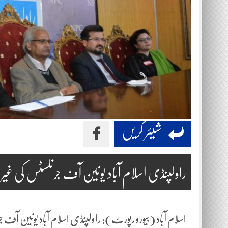
شیئر کریں
راولپنڈی اسلام آباد یونین آف جرنلسٹس کی غیر 
اسلام آباد (بیورو رپورٹ): راولپنڈی اسلام آباد یونین آف 