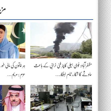
مزی
مظفر آباد: فوجی ہیلی کاپٹر فنی خرابی کے باعث
ہر خاتون کی مالی طور پر خ
حادثے کا شکار، تمام اہلکار…
عزم : مریم…