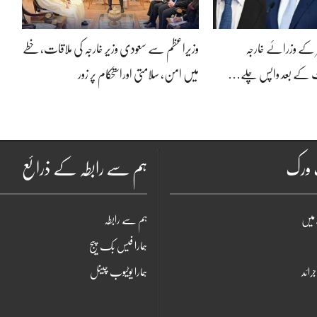
صر کے وزرائے خارجہ
وزیراعظم سے سعودی وزیر خارجہ کی ملاقات، خطے
ت کے بعد واپس چلے…
میں امن، سلامتی اوراستحکام پر زور
ٹ ورک
ہم سے رابطہ کے ذرائع
میں
ہم سے رابطہ
ہمارا فیس بک پیج
جرائد
ہمارا یوٹیوب چینل