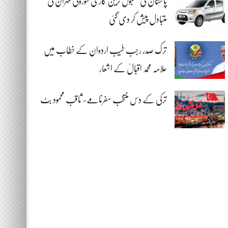
پاکستان کی مقبول ترین گاڑی سوزوکی مہران کی
متبادل پیش کر دی گئی
ترک صدر رجب طیب اردوان کے خطاب میں
علامہ محمد اقبالؒ کے اشعار
ترکی کے دس منتخب سفرنامے- ثاقب محمود بٹ