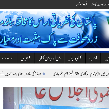
کستان پوسٹ کارڈز
اُردو سفرنامہ
جی
ادب
کاروبار
فن اور فن کار
کھیل
صحت
 تمام سرکاری دفاتر کیلئے اہم حکم جاری
لیبیا کشتی حادثہ: منڈی بہاؤالدین کے 6 نوجوان جاں بحق، گھروں میں کہرام