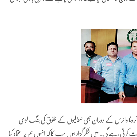
ہم کرونا وائرس کے دوران بھی صحافیوں کے حقوق کی جنگ لڑی
ت کرتی رہے گی. میں شکر گزار ہوں سب کا کہ انہوں ہم پر اعتماد کیا