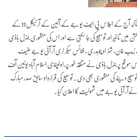
آر آئی یو جے کے قائم مقام سیکرٹری طارق علی ورک نے کہا کہ آج کے اجلاس پی ایف یو جے کے آئین کے آرٹیکل 11 کے
کشن میں تاخیر اور توسیع کی جا سکتی ہے اور اس کی منظوری جنرل باڈی
یب خان، شہزاد چوہدری ، فنانس سیکرٹری آر آئی یو جے حنیف
 موقع پر جنرل باڈی نے متفقہ طور پرراولپنڈی اسلام آباد یونین آف
موجودہ باڈی کی مدت میں جنوری 2022ء تک توسیع دینے کی منظوری بھی دی. توسیع کی قرارداد سابق صدر مبارک
ےآر آئی یو جے میں شمولیت کا اعلان کیا۔