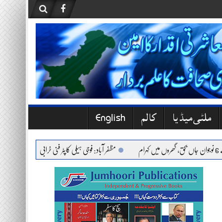
ملٹی میڈیا
کالم
English
مظفر آباد: فوجی ہیلی کاپٹر فنی خرابی کے باعث حادثے کا شکار، ت