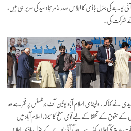
ی یو جے کی جنرل باڈی کا اجلاس صدر عامر سجاد سید کی سربراہی میں،
د نے شرکت کی.
دی نے کہا کہ راولپنڈی اسلام آباد یونین آف جرنلسٹس پر فخر ہے وہ
نگ لڑ رہی ہے. 17مارچ کو صحافیوں کے حقوق کے تحفظ کے لیےقومی سطح کا سیمنار اسلام آباد میں
صحافت مارچ کآ اعلان کیا ہے۔ وہ آر آئی یو جے کے جنرل باڈی اجلاس