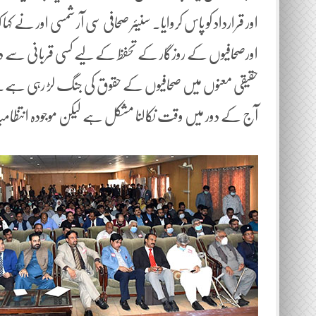
اور قرارداد کو پاس کروایا. سنیئر صحافی سی آر شمسی اور نے 
اورصحافیوں کے روزگار کے تحفظ کے لیے کسی قربانی سے دریغ
حقیقی معنوں میں صحافیوں کے حقوق کی جنگ لڑ رہی ہے. ہ
آج کے دور میں وقت نکالنا مشکل ہے لیکن موجودہ انتظامی