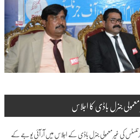
معمولی جنرل باڈی کا اجلاس
جرنلسٹس کی غیر معمولی جنرل باڈی کے اجلاس میں آر آئی یو جے کے