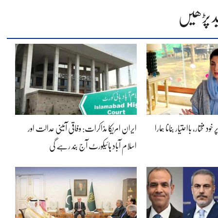
د پڑھیں
ود مختار، بااحتیار بنانا ہمارا
ایران امریکا مذاکرات: وفاقی آئینی عدالت اور
اسلام آباد ہائیکورٹ آج بند رہے گی