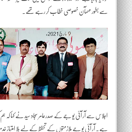
سے بطور مہمآن خصوصی خطاب کر رہے تھے۔
اجلاس سے آر آئی یو جے کے صدرعامر سجاد سید نے کہا کہ 
ہے. آر آئی یو جے ملازمتوں کے تحفظ کے لیے بلا امتیاز خدم