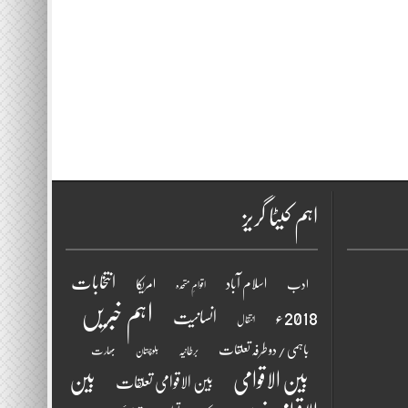
اہم کیٹا گریز
انتخابات
اسلام آباد
امریکا
ادب
اقوامِ متحدہ
اہم خبریں
2018ء
انسانیت
انتقال
باہمی / دو طرفہ تعلقات
برطانیہ
بھارت
بلوچستان
بین الاقوامی
بین
بین الاقوامی تعلقات