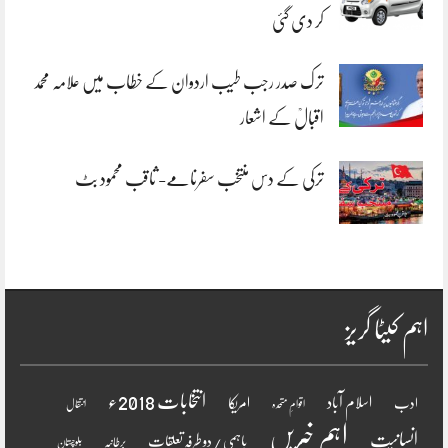
کر دی گئی
ترک صدر رجب طیب اردوان کے خطاب میں علامہ محمد
اقبالؒ کے اشعار
ترکی کے دس منتخب سفرنامے- ثاقب محمود بٹ
اہم کیٹا گریز
انتخابات 2018ء
اسلام آباد
امریکا
ادب
اقوامِ متحدہ
انتقال
اہم خبریں
انسانیت
باہمی / دو طرفہ تعلقات
برطانیہ
بلوچستان