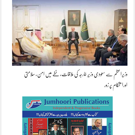
وزیراعظم سے سعودی وزیر خارجہ کی ملاقات، خطے میں امن، سلامتی
اوراستحکام پر زور