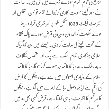
منافع کی تمام اقسام سود کے زمرے میں آتی ہیں۔ عدالت
نے سود کیلئے سہولت کاری کرنیوالے تمام قوانین، شقیں اور
انٹرسٹ ایکٹ 1839 مکمل طور پر غیر شرعی قرار دیتے
ہوئے حکومت کو اندرون و بیرونی قرض سود سے پاک نظام
کے تحت لینے کی ہدایت کر دی۔ فیصلے میں مزید کہا گیا کہ
اسلامی بینکاری نظام رسک سے پاک اور استحصال کیخلاف
ہے، ملک سے ربا کا خاتمہ ہر صورت کرنا ہوگا، ربا کا خاتمہ
اسلام کے بنیادی اصولوں میں سے ہے، بینکوں کا قرض
کی رقم سے زیادہ وصول ربا کے زمرے میں آتا ہے، بینکوں
کا ہر قسم کا انٹرسٹ ربا ہی کہلاتا ہے، قرض کسی بھی مد میں
لیا گیا ہو اس پر لاگو انٹرسٹ ربا کہلائے گا، تمام بینکوں کی