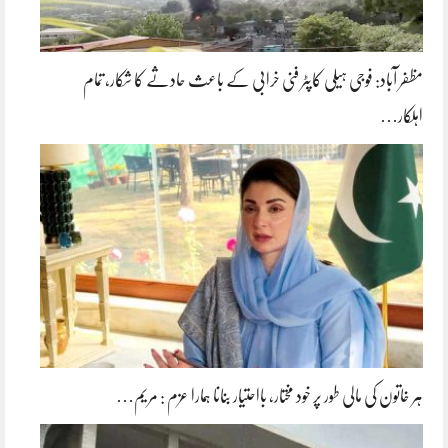
مظفر آباد: فوجی ہیلی کاپٹر فنی خرابی کے باعث حادثے کا شکار، تمام
اہلکار…
ہر خاتون کی مالی طور پر خود مختار، بااحتیار بنانا ہمارا عزم : مریم…