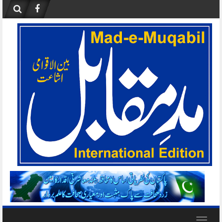
Skip
to
content
Toggle