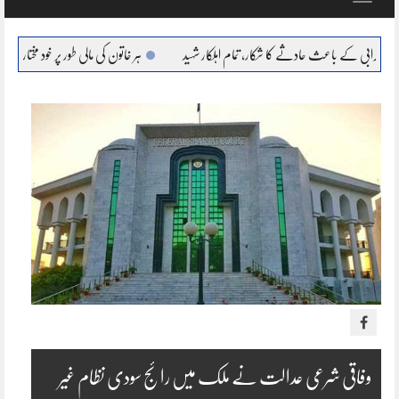
navigation
 حادثے کا شکار، تمام اہلکار شہید
ہر خاتون کی مالی طور پر خود مختار، بااحتیار بنانا ہمارا عزم : مر
وفاقی شرعی عدالت نے ملک میں رائج سودی نظام غیر