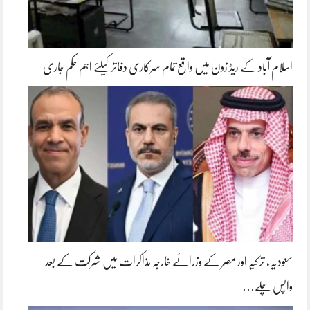
اسلام آباد کے ریڈ زون میں واقع تمام سرکاری دفاتر کیلئے اہم حکم جاری
سعودیہ، ترکیہ اور مصر کے وزرائے خارجہ مذاکرات میں شرکت کے بعد
واپس چلے…