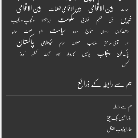
بین الاقوامی
بین الاقوامی
بین الاقوامی تعلقات
بھارت
خبریں
حکومت
دلچسپ و عجیب
تعلیم
توانائی
ترکی
خیبر پختونخوا
سیاست
سماج
صحت
سندھ
رمضان
دھشت گردی
شوبز
عدلیہ
پاکستان
مذہب
قومی سلامتی
ٹیکنالوجی
موسم
معیشت
عید
پنجاب
پاک فوج
پولیس
کاروبار
کشمیر
کورونا
کالمز
کرکٹ
کھیل
ہم سے رابطہ کے ذرائع
ہم سے رابطہ
ہمارا فیس بک پیج
ہمارا یوٹیوب چینل