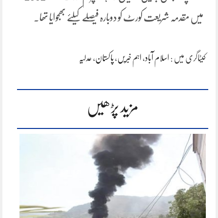
میں مقدمہ شریعت کورٹ کو دوبارہ فیصلے کیلئے بھجوایا تھا۔
کیٹاگری میں :
اسلام آباد
،
اہم خبریں
،
پاکستان
،
عدلیہ
مزید پڑھیں