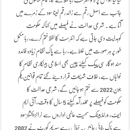
جانب سے اصل رقم سے زائد رقم لینا سود کے زمرے میں
آتا ہے۔ شرعی عدالت نے فیصلے میں کہا کہ حکومت
کوہدایت دی جاتی ہے کہ انٹرسٹ کا لفظ ختم کرے، ربا مکمل
طور پر ہر صورت میں غلط ہے، ربا سے پاک نظام زیادہ فائدہ
مند ہوگا، سی پیک کیلئے چین بھی اسلامی بینکاری نظام کا
خواہاں ہے، خلاف شریعت قرار دیئے گئے تمام قوانین یکم
جون 2022 سے ختم ہو جائیں گے، شرعی عدالت کا
حکومت کو فیصلے پر عملدرآمد کیلئے 5 سال کا وقت، آئی ایم
ایف، ورلڈبینک سمیت عالمی اداروں سے ٹرانزیکشنز سود
سے پاک بنائی جائیں۔ خیال رہے سپریم کورٹ نے 2002