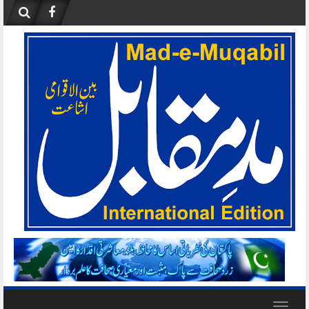
Skip
to
content
Toggle