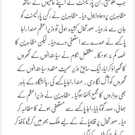
جب حکومتی رکن پارلیمنٹ نے اپنے حامیوں کے ساتھ
مظاہرین پردھاوا بول دیا۔ مظاہرین نے رکن پارلیمنٹ کو
جان سے مار دیا۔ صورتحال کشیدہ ہوئی تو وزیراعظم مہندا راجا
پاکسے نے عہدے سے استعفیٰ دے دیا۔ لیکن مظا ہرین کا
غصہ کم نہ ہوسکا۔ مشتعل ہجوم نے سیاستدانوں کے گھروں
کا گھیراؤ کرلیا، ایک سابق وزیر سمیت متعدد سیاستدانوں کے
گھروں کو آگ لگا دی۔ مہندا راجا پاکسے کی رہائشگاہ کے باہر
بھی ہزاروں کا مجمع اکٹھا ہوگیا۔ مظاہرین نے وزیراعظم کے
بھائی، صدر گوتا بایا راجا پاکسے سے مستعفی ہونے کا مطالبہ کر
دیا۔ صورتحال پر قابوپانے کے لیے ملک بھر میں کرفیو نافذ کر
کے فوج کو طلب کیا گیا۔