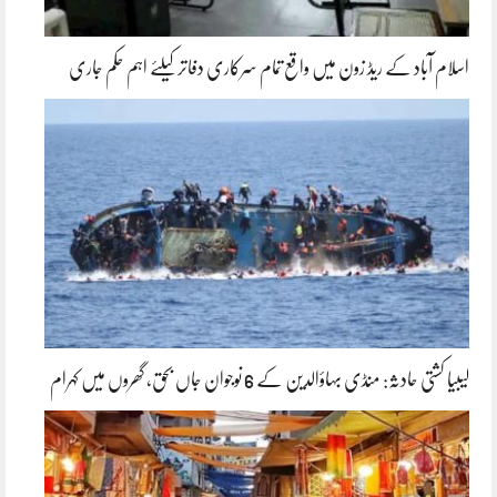
اسلام آباد کے ریڈ زون میں واقع تمام سرکاری دفاتر کیلئے اہم حکم جاری
لیبیا کشتی حادثہ: منڈی بہاؤالدین کے 6 نوجوان جاں بحق، گھروں میں کہرام