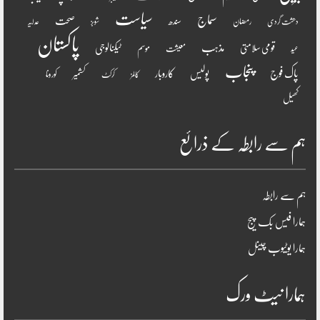
سیاست
سماج
صحت
سندھ
رمضان
دھشت گردی
شوبز
عدلیہ
پاکستان
مذہب
قومی سلامتی
ٹیکنالوجی
موسم
معیشت
عید
پنجاب
پاک فوج
پولیس
کاروبار
کشمیر
کورونا
کالمز
کرکٹ
کھیل
ہم سے رابطہ کے ذرائع
ہم سے رابطہ
ہمارا فیس بک پیج
ہمارا یوٹیوب چینل
ہمارا نیٹ ورک