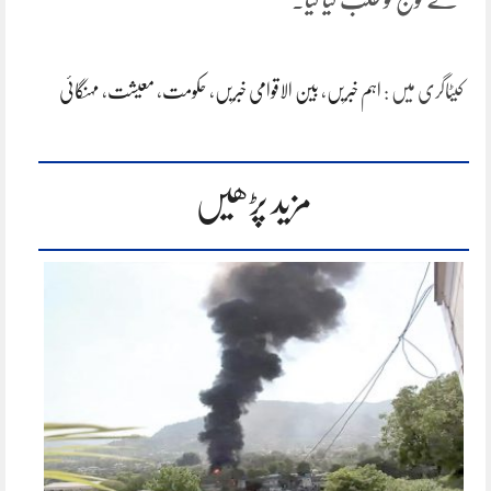
کیٹاگری میں :
اہم خبریں
،
بین الاقوامی خبریں
،
حکومت
،
معیشت
،
مہنگائی
مزید پڑھیں