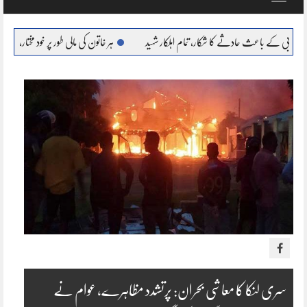
navigation
حادثے کا شکار، تمام اہلکار شہید
ہر خاتون کی مالی طور پر خود مختار، بااحتیار بنانا ہمارا عزم : مری
سری لنکا کا معاشی بحران: پرتشدد مظاہرے، عوام نے