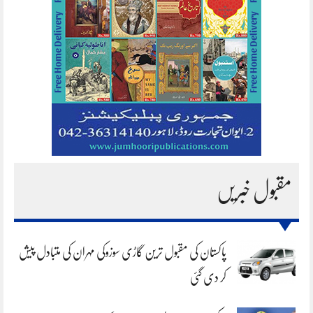
مقبول خبریں
پاکستان کی مقبول ترین گاڑی سوزوکی مہران کی متبادل پیش
کر دی گئی