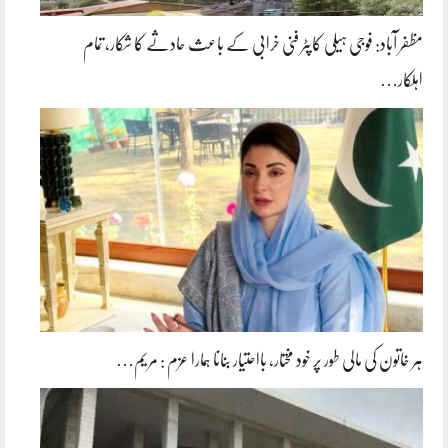
مظفر آباد: فوجی ہیلی کاپٹر فنی خرابی کے باعث حادثے کا شکار، تمام
اہلکار…
ہر خاتون کی مالی طور پر خود مختار، بااحتیار بنانا ہمارا عزم : مریم…