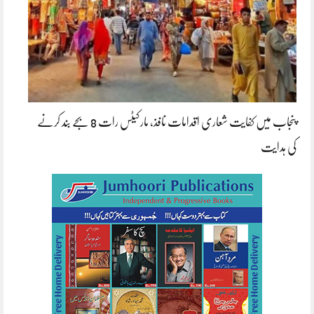
پنجاب میں کفایت شعاری اقدامات نافذ، مارکیٹس رات 8 بجے بند کرنے
کی ہدایت