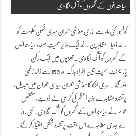
سیاستدانوں کے گھروں کو آگ لگا دی
کولمبو: کئی ماہ سے جاری معاشی بحران سری لنکن حکومت کو
لے ڈوبا۔ مظاہرین نے ایک وزیر سمیت متعدد سیاستدانوں
کے گھروں کو آگ لگا دی۔ جھڑپوں میں ایک رکن
پارلیمنٹ سمیت تین افراد ہلاک اور 150 سے زائد زخمی
ہوگئے۔ سری لنکا کا معاشی بحران سیاسی بحران میں تبدیل،
پرتشدد مظاہرے وزیر اعظم کی کرسی لے ڈوبے، مشتعل
عوام نے سیاستدانوں کے گھروں کو آگ لگا دی۔ کئی روز
سے جاری مظاہرے اس وقت پرتشدد شکل اختیار کر گئے۔