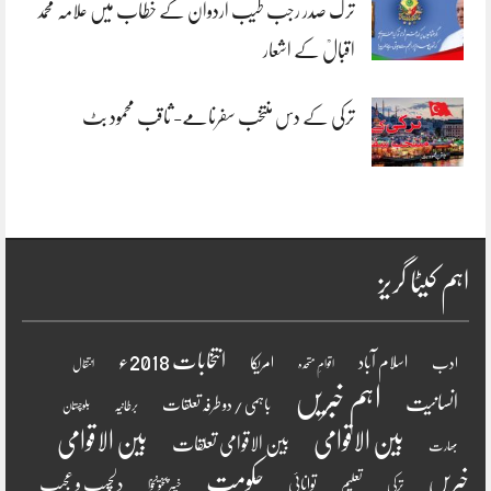
ترک صدر رجب طیب اردوان کے خطاب میں علامہ محمد
اقبالؒ کے اشعار
ترکی کے دس منتخب سفرنامے- ثاقب محمود بٹ
اہم کیٹا گریز
انتخابات 2018ء
اسلام آباد
امریکا
ادب
اقوامِ متحدہ
انتقال
اہم خبریں
انسانیت
باہمی / دو طرفہ تعلقات
برطانیہ
بلوچستان
بین الاقوامی
بین الاقوامی
بین الاقوامی تعلقات
بھارت
خبریں
حکومت
دلچسپ و عجیب
تعلیم
توانائی
ترکی
خیبر پختونخوا