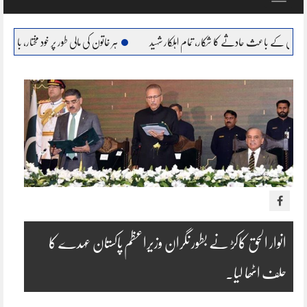
navigation
حادثے کا شکار، تمام اہلکار شہید
ہر خاتون کی مالی طور پر خود مختار، بااحتیار بنانا ہمارا عزم : مریم
انوار الحق کاکڑ نے بطور نگران وزیراعظم پاکستان عہدے کا
حلف اٹھا لیا۔