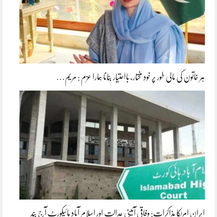
ہر خاتون کی مالی طور پر خود مختار، بااحتیار بنانا ہمارا عزم : مریم…
ایران امریکا مذاکرات: وفاقی آئینی عدالت اور اسلام آباد ہائیکورٹ آج بند