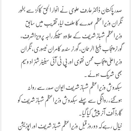
صدر پاکستان ڈاکٹر عارف علوی نے انوار الحق کاکڑ سے بطور
نگران وزیراعظم عہدے کا حلف لیا، تقریب میں سابق
وزیراعظم شہباز شریف کے علاوہ سپیکر راجہ پرویزاشرف،
گورنر پنجاب بلیغ الرحمان، گورنر سندھ کامران ٹیسوری، نگران
وزیراعلیٰ پنجاب محسن نقوی اور پی ٹی آئی سینیٹر شہزاد وسیم
بھی شریک ہوئے۔
سبکدوش وزیراعظم شہباز شریف ایوان صدر سے روانہ
ہوگئے، روانگی سے پہلے سبکدوش وزیراعظم شہباز شریف کو
گارڈ آف آنر پیش کیا گیا۔
خیال رہےکہ دو روز قبل وزیراعظم شہباز شریف اور اپوزیشن