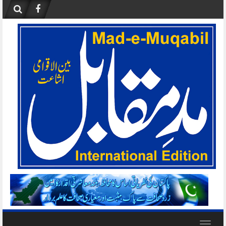
Skip
to
content
Toggle