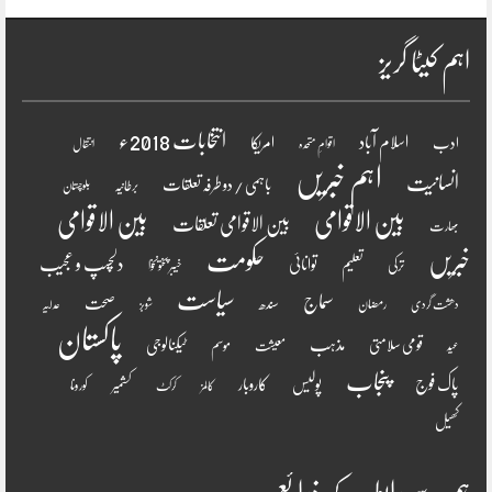
اہم کیٹا گریز
انتخابات 2018ء
اسلام آباد
امریکا
ادب
اقوامِ متحدہ
انتقال
اہم خبریں
انسانیت
باہمی / دو طرفہ تعلقات
برطانیہ
بلوچستان
بین الاقوامی
بین الاقوامی
بین الاقوامی تعلقات
بھارت
خبریں
حکومت
دلچسپ و عجیب
تعلیم
توانائی
ترکی
خیبر پختونخوا
سیاست
سماج
صحت
سندھ
رمضان
دھشت گردی
شوبز
عدلیہ
پاکستان
مذہب
قومی سلامتی
ٹیکنالوجی
موسم
معیشت
عید
پنجاب
پاک فوج
پولیس
کاروبار
کشمیر
کورونا
کالمز
کرکٹ
کھیل