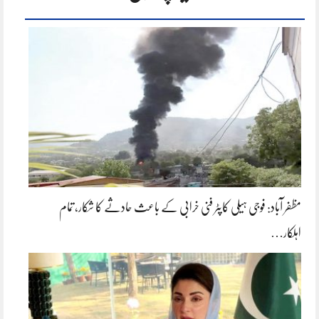
مظفر آباد: فوجی ہیلی کاپٹر فنی خرابی کے باعث حادثے کا شکار، تمام
اہلکار…