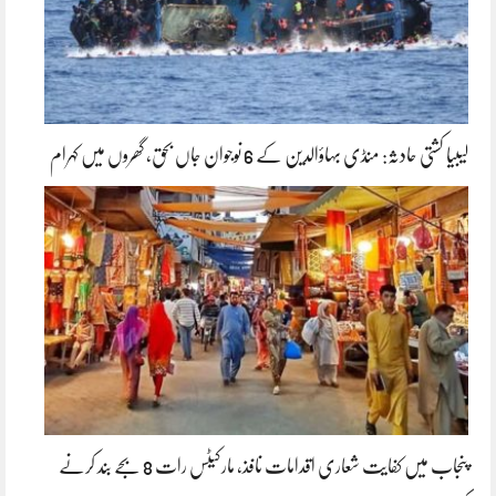
لیبیا کشتی حادثہ: منڈی بہاؤالدین کے 6 نوجوان جاں بحق، گھروں میں کہرام
پنجاب میں کفایت شعاری اقدامات نافذ، مارکیٹس رات 8 بجے بند کرنے