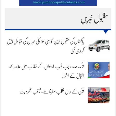
مقبول خبریں
پاکستان کی مقبول ترین گاڑی سوزوکی مہران کی متبادل پیش
کر دی گئی
ترک صدر رجب طیب اردوان کے خطاب میں علامہ محمد
اقبالؒ کے اشعار
ترکی کے دس منتخب سفرنامے- ثاقب محمود بٹ