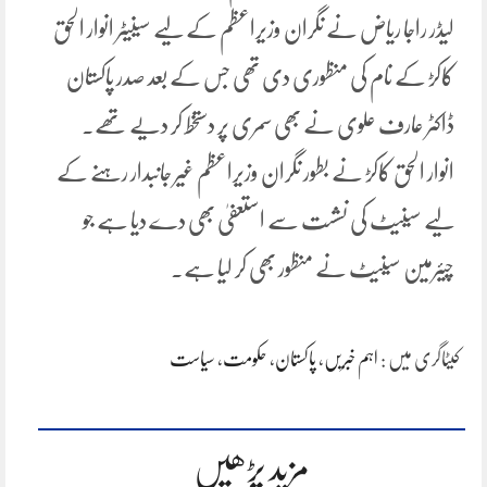
لیڈر راجا ریاض نے نگران وزیراعظم کے لیے سینیٹر انوار الحق
کاکڑ کے نام کی منظوری دی تھی جس کے بعد صدر پاکستان
ڈاکٹر عارف علوی نے بھی سمری پر دستخط کر دیے تھے۔
انوار الحق کاکڑ نے بطور نگران وزیراعظم غیر جانبدار رہنے کے
لیے سینیٹ کی نشست سے استعفیٰ بھی دے دیا ہے جو
چیئرمین سینیٹ نے منظور بھی کر لیا ہے۔
کیٹاگری میں :
اہم خبریں
،
پاکستان
،
حکومت
،
سیاست
مزید پڑھیں