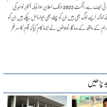
ایوارڈ دے رہی ہے، اس میں سب سے بڑا ونر ایف اے ٹی ایف ہے، اگست 2022ء تک اعلان ہوا جبکہ اکتوبر نومبر کی
ہا کہ ایسے لوگ بھی ہیں جن کو پہلے بھی ایوارڈ مل چکے ہیں ان کو
گرام کے واقعہ کے مددگار نوجوانوں نے ایسا کام کیا کہ قوم کا سر فخر
د پڑھیں