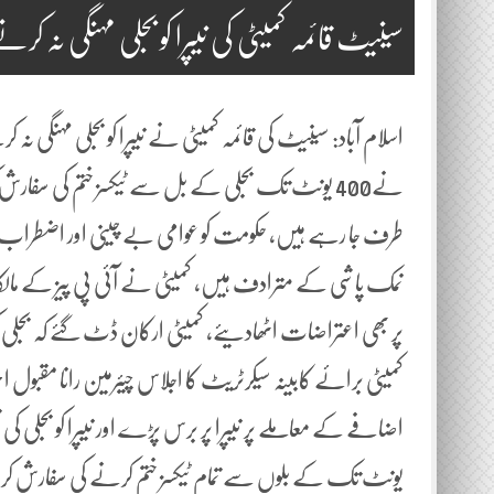
سینیٹ قائمہ کمیٹی کی نیپرا کو بجلی مہنگی نہ کر
اسلام آباد: سینیٹ کی قائمہ کمیٹی نے نیپرا کو بجلی مہنگی ن
نے400 یونٹ تک بجلی کے بل سے ٹیکسز ختم کی سفار
طرف جا رہے ہیں، حکومت کو عوامی بے چینی اور اضطراب ک
نمک پاشی کے مترادف ہیں، کمیٹی نے آئی پی پیز کے مالکان
پر بھی اعتراضات اٹھادیئے، کمیٹی ارکان ڈٹ گئے کہ بجلی 
کمیٹی برائے کابینہ سیکرٹریٹ کا اجلاس چیئرمین رانا مقبول 
یونٹ تک کے بلوں سے تمام ٹیکسز ختم کرنے کی سفارش کردی۔ 