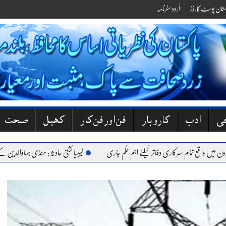
کستان پوسٹ کارڈز
اُردو سفرنامہ
جی
ادب
کاروبار
فن اور فن کار
کھیل
صحت
واقع تمام سرکاری دفاتر کیلئے اہم حکم جاری
لیبیا کشتی حادثہ: منڈی بہاؤالدین کے 6 نوجوان جاں بحق، گھروں میں کہرام