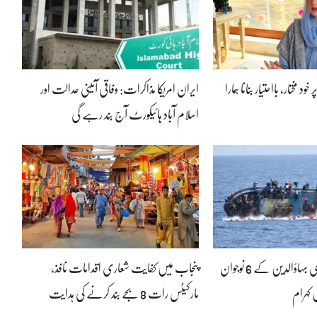
ود مختار، بااحتیار بنانا ہمارا
ایران امریکا مذاکرات: وفاقی آئینی عدالت اور
اسلام آباد ہائیکورٹ آج بند رہے گی
لیبیا کشتی حادثہ: منڈی بہاؤالدین کے 6 نوجوان
پنجاب میں کفایت شعاری اقدامات نافذ،
 کہرام
مارکیٹس رات 8 بجے بند کرنے کی ہدایت