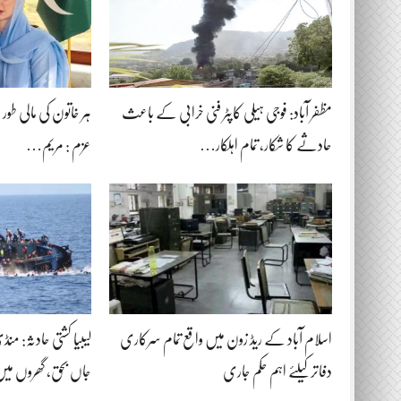
مظفر آباد: فوجی ہیلی کاپٹر فنی خرابی کے باعث
ہر خاتون کی مالی طور پر خ
حادثے کا شکار، تمام اہلکار…
عزم : مریم…
اسلام آباد کے ریڈ زون میں واقع تمام سرکاری
دفاتر کیلئے اہم حکم جاری
جاں بحق، گھروں میں