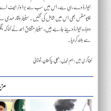
اچیومنٹس بھی اس میں شامل کی گئیں۔ سینیٹر وقار مہدی نے ک
دوبارہ ایوارڈ دیئے جارہے ہیں، سینیٹر مشتاق احمد نے کہا کہ بٹ
سے بلند کردیا۔
کیٹاگری میں :
اہم خبریں
،
بجلی
،
پاکستان
،
توانائی
مزی