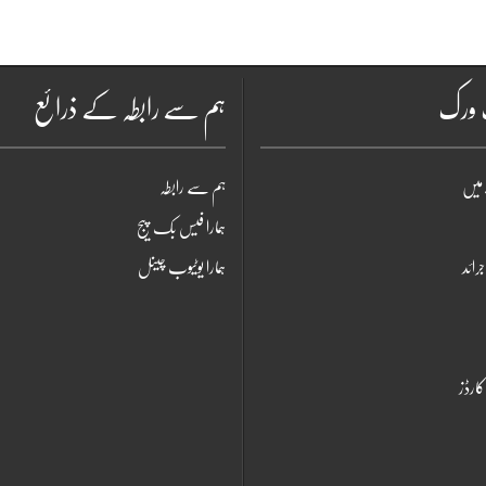
ٹ ورک
ہم سے رابطہ کے ذرائع
میں
ہم سے رابطہ
ہمارا فیس بک پیج
جرائد
ہمارا یوٹیوب چینل
ارڈز