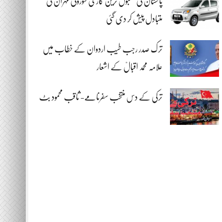
پاکستان کی مقبول ترین گاڑی سوزوکی مہران کی
متبادل پیش کر دی گئی
ترک صدر رجب طیب اردوان کے خطاب میں
علامہ محمد اقبالؒ کے اشعار
ترکی کے دس منتخب سفرنامے- ثاقب محمود بٹ