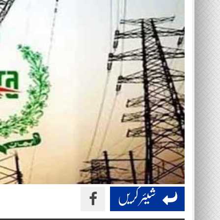
شیئر کریں