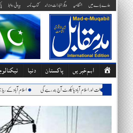
Skip
ہمارے بارے میں
انتظامیہ
دیگر اخبارات و جرائد
کتاب نامہ
بیرونی روابط
پا
to
content
ص
اہم خبریں
پاکستان
دنیا
ٹیکنالو
ف
ح
: وفاقی آئینی عدالت اور اسلام آباد ہائیکورٹ آج بند رہے گی
اسلام آباد کے ریڈ زون میں 
ہ
ا
وّ
ل