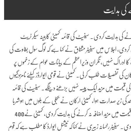
نے کی ہدایت
ہ کرنے کی ہدایت کردی۔ سینیٹ کی قائمہ کمیٹی کابینہ سیکرٹریٹ
ش کردی، اجلاس میں سینیٹر مشتاق نے کہا ہے کہ لوگ سول بغاوت کی
ا ادراک نہیں، نگران وزیراعظم کے بیانات عوام کے زخموں پر
 کی تفصیلات طلب کر لی۔ کمیٹی نے قومی ایوارڈز کیلئے نامزدگیوں
کی قیمت میں مزید ایک پیسہ نہیں بڑھنے دینگے۔ سینیٹ کی قائمہ
احمد کی زیر صدارت ہوا، کمیٹی ارکان نے بجلی کے بلوں میں ہوشربا
اضافے کے معاملے پر نیپرا پر برس پڑے اور نیپرا کو بجلی کی قیمت میں مزید اضافہ نہ کرنے کی ہدایت کردی، کمیٹی نے400
سینیٹر رخسانہ زبیری نے کہا کہ نیشنل ایوارڈ کا مطلب ہے کہ قوم