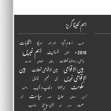
اہم کیٹا گریز
انتخابات
اسلام آباد
امریکا
ادب
اقوامِ متحدہ
اہم خبریں
2018ء
انسانیت
انتقال
باہمی / دو طرفہ تعلقات
برطانیہ
بھارت
بلوچستان
بین الاقوامی
بین
بین الاقوامی تعلقات
الاقوامی خبریں
تعلیم
توانائی
ترکی
حکومت
دلچسپ و عجیب
خیبر پختونخوا
دھشت
سیاست
سماج
سندھ
رمضان
گردی
شوبز
مذہب
صحت
قومی سلامتی
عدلیہ
عید