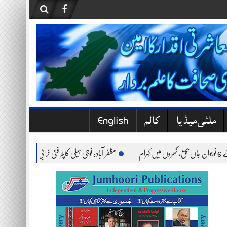
ملٹی میڈیا
کالم
English
مظفر آباد: فوجی ہیلی کاپٹر فنی خرابی کے باعث حادثے کا شکا