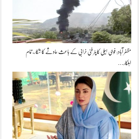
مظفر آباد: فوجی ہیلی کاپٹر فنی خرابی کے باعث حادثے کا شکار، تمام
اہلکار…