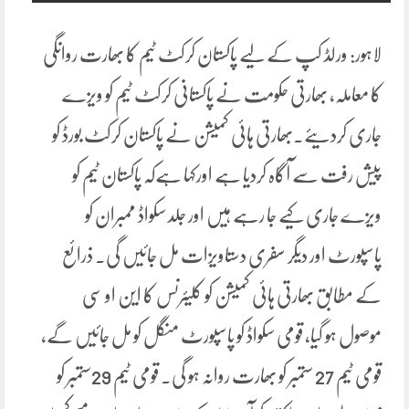
لاہور: ورلڈ کپ کے لیے پاکستان کرکٹ ٹیم کا بھارت روانگی
کا معاملہ، بھارتی حکومت نے پاکستانی کرکٹ ٹیم کو ویزے
جاری کردیئے۔بھارتی ہائی کمیشن نے پاکستان کرکٹ بورڈ کو
پیش رفت سے آگاہ کردیا ہے اورکہا ہےکہ پاکستان ٹیم کو
ویزے جاری کیے جا رہے ہیں اور جلد سکواڈ ممبران کو
پاسپورٹ اور دیگر سفری دستاویزات مل جائیں گی۔ ذرائع
کے مطابق بھارتی ہائی کمیشن کو کلیئرنس کا این او سی
موصول ہو گیا، قومی سکواڈ کو پاسپورٹ منگل کو مل جائیں گے،
قومی ٹیم 27 ستمبر کو بھارت روانہ ہو گی۔ قومی ٹیم 29ستمبر کو