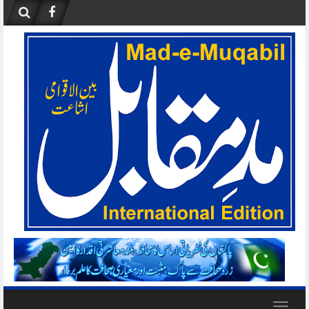
Skip
to
content
Toggle