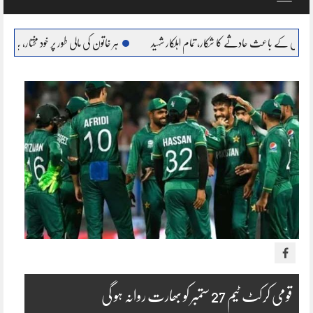
navigation
 حادثے کا شکار، تمام اہلکار شہید
ہر خاتون کی مالی طور پر خود مختار، بااحتیار بنانا ہمارا عزم : مری
قومی کرکٹ ٹیم 27 ستمبر کو بھارت روانہ ہو گی