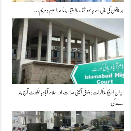
ہر خاتون کی مالی طور پر خود مختار، بااحتیار بنانا ہمارا عزم : مریم…
ایران امریکا مذاکرات: وفاقی آئینی عدالت اور اسلام آباد ہائیکورٹ آج بند
رہے گی