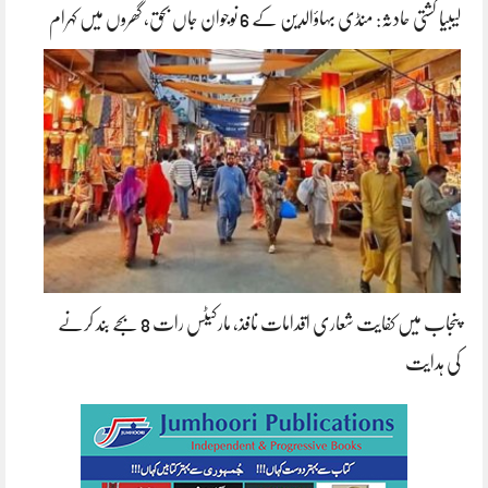
لیبیا کشتی حادثہ: منڈی بہاؤالدین کے 6 نوجوان جاں بحق، گھروں میں کہرام
پنجاب میں کفایت شعاری اقدامات نافذ، مارکیٹس رات 8 بجے بند کرنے
کی ہدایت