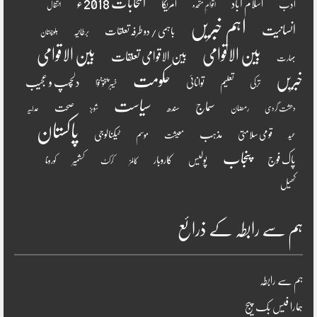
انتخابات 2018ء
اسلام آباد
امریکا
ادب
اقوامِ متحدہ
انتقال
اہم خبریں
انسانیت
باہمی / دو طرفہ تعلقات
برطانیہ
بلوچستان
بین الاقوامی
بین الاقوامی
بین الاقوامی تعلقات
بھارت
خبریں
حکومت
دلچسپ و عجیب
تعلیم
توانائی
ترکی
خیبر پختونخوا
سیاست
سماج
صحت
سندھ
رمضان
دھشت گردی
شوبز
عدلیہ
پاکستان
مذہب
قومی سلامتی
ٹیکنالوجی
موسم
معیشت
عید
پنجاب
پاک فوج
پولیس
کاروبار
کشمیر
کورونا
کالمز
کرکٹ
کھیل
ہم سے رابطہ کے ذرائع
ہم سے رابطہ
ہمارا فیس بک پیج