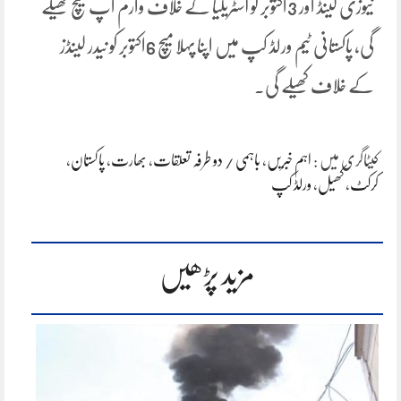
نیوزی لینڈ اور 3اکتوبر کو آسٹریلیا کے خلاف وارم اپ میچ کھیلے
گی، پاکستانی ٹیم ورلڈ کپ میں اپنا پہلا میچ 6اکتوبر کو نیدر لینڈز
کے خلاف کھیلے گی۔
کیٹاگری میں :
اہم خبریں
،
باہمی / دو طرفہ تعلقات
،
بھارت
،
پاکستان
،
کرکٹ
،
کھیل
،
ورلڈ کپ
مزید پڑھیں