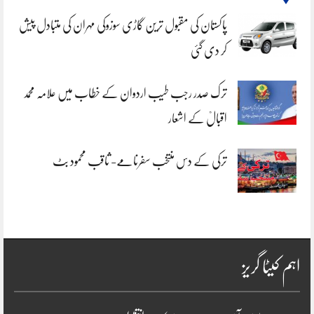
پاکستان کی مقبول ترین گاڑی سوزوکی مہران کی متبادل پیش
کر دی گئی
ترک صدر رجب طیب اردوان کے خطاب میں علامہ محمد
اقبالؒ کے اشعار
ترکی کے دس منتخب سفرنامے- ثاقب محمود بٹ
اہم کیٹا گریز