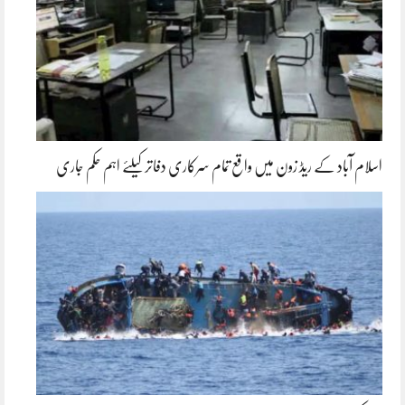
اسلام آباد کے ریڈ زون میں واقع تمام سرکاری دفاتر کیلئے اہم حکم جاری