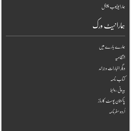
ہمارا یوٹیوب چینل
ہمارا نیٹ ورک
ہمارے بارے میں
انتظامیہ
دیگر اخبارات و جرائد
کتاب نامہ
بیرونی روابط
پاکستان پوسٹ کارڈز
اُردو سفرنامہ