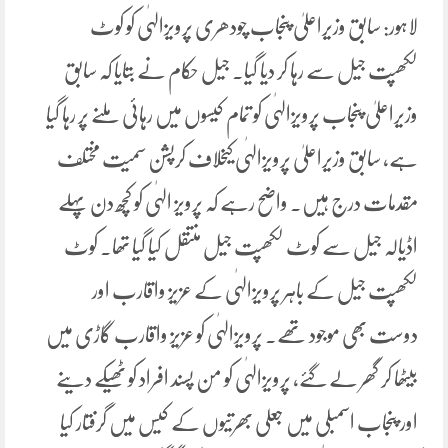
لاہور: سابق وزیراعلیٰ پنجاب چودھری پرویزالہٰی کو کوٹ
لکھپت جیل سے رہا کر دیا گیا۔ جیل حکام نے بتایا کہ سابق
وزیراعلیٰ پنجاب پرویزالہٰی کو تمام کیسوں میں رہائی ملنے پر رہا گیا
ہے، سابق وزیراعلیٰ پرویزالہٰی کیخلاف کرپشن سمیت مختلف
مقدمات درج ہیں۔ واضح رہے کہ پرویز الہٰی کو کچھ دن پہلے
اڈیالہ جیل سے کوٹ لکھپت جیل منتقل کیا گیا تھا۔ کوٹ
لکھپت جیل کے باہر پرویزالہٰی کے عزیز واقارب اور
دوست بھی موجود تھے. پرویزالہٰی کو عزیز واقارب گاڑی میں
بیٹھا کر گھر لے گئے، پرویزالہٰی کو من پسند افراد کو ٹھیکے دینے
اور پنجاب اسمبلی میں جعلی بھرتیوں کے کیس میں گرفتار کیا