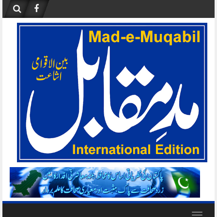
Skip
to
content
Toggle