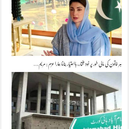
ہر خاتون کی مالی طور پر خود مختار، بااحتیار بنانا ہمارا عزم : مریم…