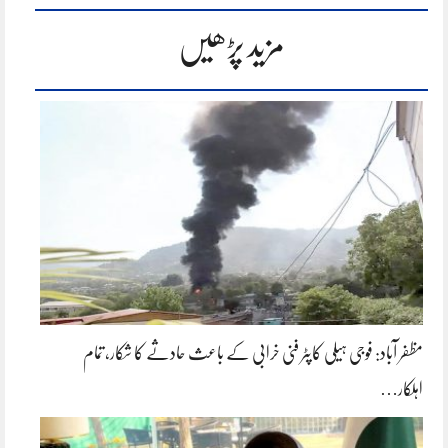
مزید پڑھیں
مظفر آباد: فوجی ہیلی کاپٹر فنی خرابی کے باعث حادثے کا شکار، تمام
اہلکار…