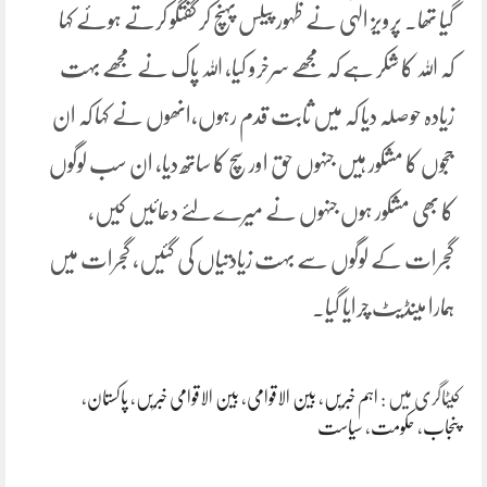
گیا تھا۔ پرویز الہٰی نے ظہور پیلس پہنچ کر گفتگو کرتے ہوئے کہا
کہ اللہ کا شکر ہے کہ مجھے سرخرو کیا، اللہ پاک نے مجھے بہت
زیادہ حوصلہ دیا کہ میں ثابت قدم رہوں،انھوں نے کہا کہ ان
ججوں کا مشکور ہیں جنہوں حق اور سچ کا ساتھ دیا، ان سب لوگوں
کا بھی مشکور ہوں جنہوں نے میرے لئے دعائیں کیں،
گجرات کے لوگوں سے بہت زیادتیاں کی گئیں، گجرات میں
ہمارا مینڈیٹ چرایا گیا۔
کیٹاگری میں :
اہم خبریں
،
بین الاقوامی
،
بین الاقوامی خبریں
،
پاکستان
،
پنجاب
،
حکومت
،
سیاست