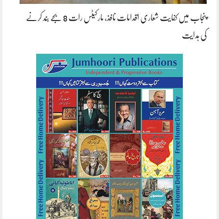
پنجاب میں کفایت شعاری اقدامات نافذ، مارکیٹس رات 8 بجے بند کرنے
کی ہدایت