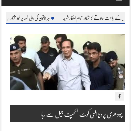
navigation
ث حادثے کا شکار، تمام اہلکار شہید
ہر خاتون کی مالی طور پر خود مختار، بااحتیار بنانا ہمارا عزم : مر
چودھری پرویزالہٰی کوٹ لکھپت جیل سے رہا