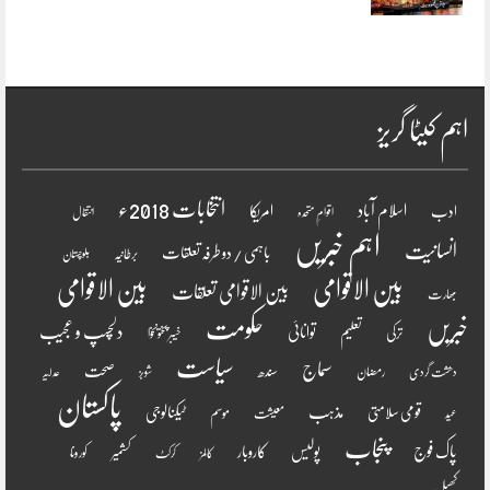
اہم کیٹا گریز
انتخابات 2018ء
اسلام آباد
امریکا
ادب
اقوامِ متحدہ
انتقال
اہم خبریں
انسانیت
باہمی / دو طرفہ تعلقات
برطانیہ
بلوچستان
بین الاقوامی
بین الاقوامی
بین الاقوامی تعلقات
بھارت
خبریں
حکومت
دلچسپ و عجیب
تعلیم
توانائی
ترکی
خیبر پختونخوا
سیاست
سماج
صحت
سندھ
رمضان
دھشت گردی
شوبز
عدلیہ
پاکستان
مذہب
قومی سلامتی
ٹیکنالوجی
موسم
معیشت
عید
پنجاب
پاک فوج
پولیس
کاروبار
کشمیر
کورونا
کالمز
کرکٹ
کھیل