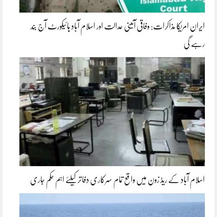
ایران امریکا مذاکرات: وفاقی آئینی عدالت اور اسلام آباد ہائیکورٹ آج بند
رہے گی
اسلام آباد کے ریڈ زون میں واقع تمام سرکاری دفاتر کیلئے اہم حکم جاری