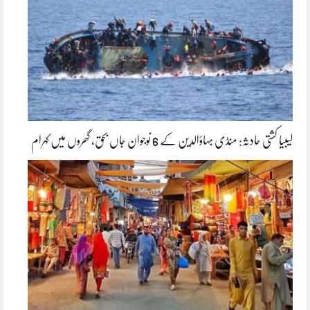
لیبیا کشتی حادثہ: منڈی بہاؤالدین کے 6 نوجوان جاں بحق، گھروں میں کہرام