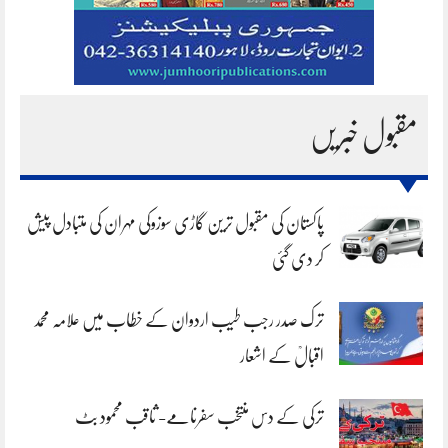
مقبول خبریں
پاکستان کی مقبول ترین گاڑی سوزوکی مہران کی متبادل پیش
کر دی گئی
ترک صدر رجب طیب اردوان کے خطاب میں علامہ محمد
اقبالؒ کے اشعار
ترکی کے دس منتخب سفرنامے- ثاقب محمود بٹ