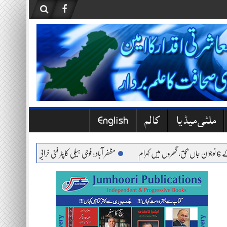
ملٹی میڈیا
کالم
English
مظفر آباد: فوجی ہیلی کاپٹر فنی خرابی کے باعث حادثے کا شک