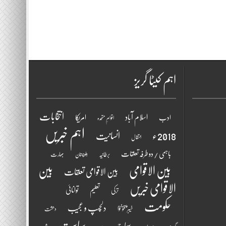
اہم کیٹا گریز
انتخابات
اسلام آباد
امریکا
ادب
اقوامِ متحدہ
اہم خبریں
2018ء
انسانیت
انتقال
باہمی / دو طرفہ تعلقات
برطانیہ
بھارت
بلوچستان
بین الاقوامی
بین
بین الاقوامی تعلقات
الاقوامی خبریں
تعلیم
توانائی
ترکی
حکومت
دلچسپ و عجیب
خیبر پختونخوا
دھشت
سیاست