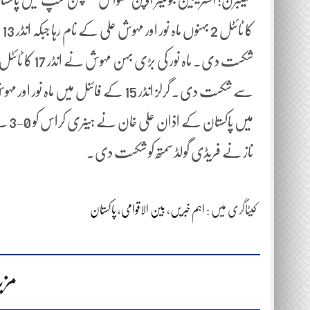
ناز نے فریڈی گولڈ سمتھ کو شکست دی۔
کیٹاگری میں :
اہم خبریں
،
بین الاقوامی
،
پاکستان
مزی