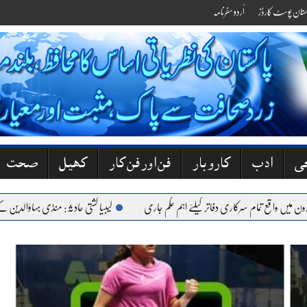
کستان پوسٹ کارڈز
اُردو سفرنامہ
جی
ادب
کاروبار
فن اور فن کار
کھیل
صحت
 واقع تمام سرکاری دفاتر کیلئے اہم حکم جاری
لیبیا کشتی حادثہ: منڈی بہاؤالدین کے 6 نوجوان جاں بحق، گھروں میں کہرام