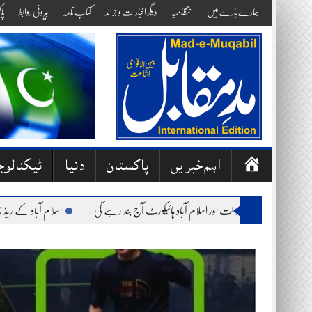
Skip
ہمارے بارے میں
انتظامیہ
دیگر اخبارات و جرائد
کتاب نامہ
بیرونی روابط
پا
to
content
ص
اہم خبریں
پاکستان
دنیا
ٹیکنالو
ف
ح
ت: وفاقی آئینی عدالت اور اسلام آباد ہائیکورٹ آج بند رہے گی
اسلام آباد کے ریڈ زون میں
ہ
ا
وّ
ل