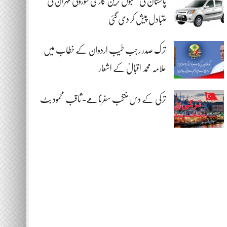
پاکستان کی مقبول ترین گاڑی سوزوکی مہران کی
متبادل پیش کر دی گئی
ترک صدر رجب طیب اردوان کے خطاب میں
علامہ محمد اقبالؒ کے اشعار
ترکی کے دس منتخب سفرنامے- ثاقب محمود بٹ