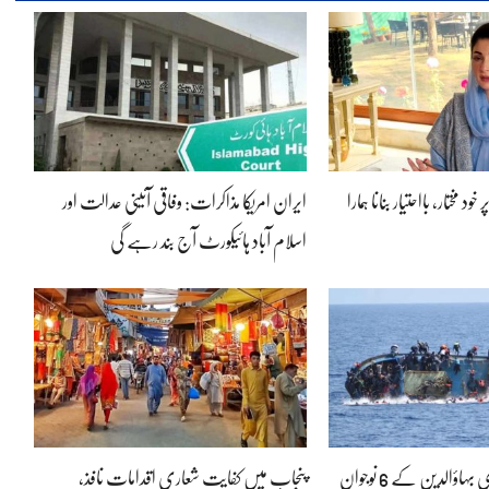
ود مختار، بااحتیار بنانا ہمارا
ایران امریکا مذاکرات: وفاقی آئینی عدالت اور
اسلام آباد ہائیکورٹ آج بند رہے گی
لیبیا کشتی حادثہ: منڈی بہاؤالدین کے 6 نوجوان
پنجاب میں کفایت شعاری اقدامات نافذ،