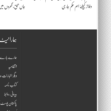
دفاتر کیلئے اہم حکم جاری
جاں بحق، گھروں میں
ہمارا نی
ہمارے بارے 
انتظامیہ
دیگر اخبارات و 
کتاب نامہ
بیرونی روابط
پاکستان پوسٹ ک