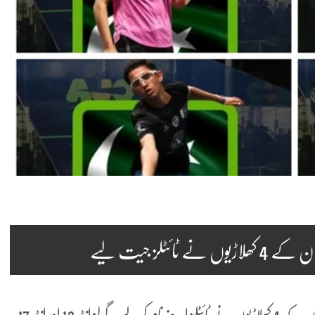
ٹلز جیت لیے
میلبرن: آسٹریلین جونیئر اوپن سکواش چیمپئن شپ میں پاکستان کے 4 کھلاڑیوں نے ٹائٹلز اپنے نام کر لیے۔ گرلز انڈر 13 اور انڈر 17