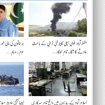
مظفر آباد: فوجی ہیلی کاپٹر فنی خرابی کے باعث
ہر خاتون کی مالی طور پر خ
حادثے کا شکار، تمام اہلکار…
عزم : مریم…
اسلام آباد کے ریڈ زون میں واقع تمام سرکاری