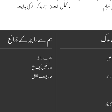
 کہرام
مارکیٹس رات 8 بجے بند کرنے کی ہدایت
ٹ ورک
ہم سے رابطہ کے ذرائع
میں
ہم سے رابطہ
ہمارا فیس بک پیج
جرائد
ہمارا یوٹیوب چینل
ارڈز