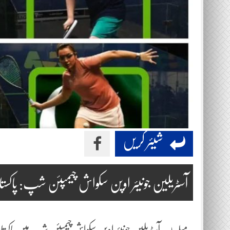
شیئر کریں
آسٹریلین جونیئر اوپن سکواش چیمپئن شپ: پاکستان کے 4 کھلاڑیوں نے ٹائ