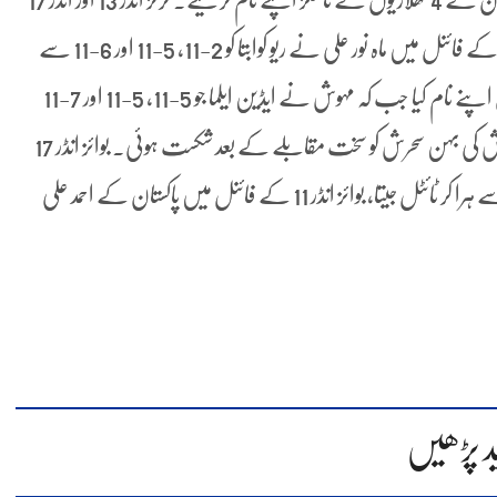
کا ٹائٹل 2 بہنوں ماہ نور اور مہوش علی کے نام رہا جبکہ انڈر 13 کے فائنل میں ماہ نور علی نے ریو کوابتا کو 2-11، 5-11 اور 6-11 سے
شکست دی۔ ماہ نور کی بڑی بہن مہوش نے انڈر 17 کا ٹائٹل اپنے نام کیا جب کہ مہوش نے ایڈین ایلما جو 5-11، 5-11 اور 7-11
سے شکست دی۔ گرلز انڈر 15 کے فائنل میں ماہ نور اور مہوش کی بہن سحرش کو سخت مقابلے کے بعد شکست ہوئی۔ بوائز انڈر 17
میں پاکستان کے اذان علی خان نے ہینری کراس کو 0-3 سے ہرا کر ٹائٹل جیتا، بوائز انڈر 11 کے فائنل میں پاکستان کے احمد علی
د پڑھیں