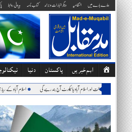
Skip
ہمارے بارے میں
انتظامیہ
دیگر اخبارات و جرائد
کتاب نامہ
بیرونی روابط
پا
to
content
ص
اہم خبریں
پاکستان
دنیا
ٹیکنالو
ف
ح
ت: وفاقی آئینی عدالت اور اسلام آباد ہائیکورٹ آج بند رہے گی
اسلام آباد کے ریڈ زون میں
ہ
ا
وّ
ل