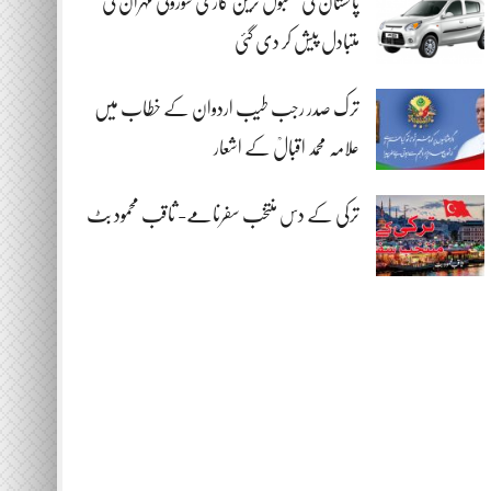
پاکستان کی مقبول ترین گاڑی سوزوکی مہران کی
متبادل پیش کر دی گئی
ترک صدر رجب طیب اردوان کے خطاب میں
علامہ محمد اقبالؒ کے اشعار
ترکی کے دس منتخب سفرنامے- ثاقب محمود بٹ