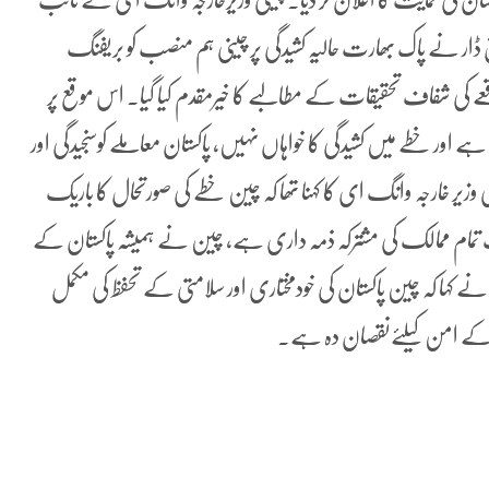
حاق ڈار نے پاک بھارت حالیہ کشیدگی پر چینی ہم منصب کو بریفنگ
ی شفاف تحقیقات کے مطالبے کا خیرمقدم کیا گیا۔ اس موقع پر
اور خطے میں کشیدگی کا خواہاں نہیں، پاکستان معاملے کوسنجیدگی اور
وزیر خارجہ وانگ ای کا کہنا تھا کہ چین خطے کی صورتحال کا باریک
ام ممالک کی مشترکہ ذمہ داری ہے، چین نے ہمیشہ پاکستان کے
 کہ چین پاکستان کی خودمختاری اور سلامتی کے تحفظ کی مکمل
ے کے امن کیلئےنقصان دہ ہے۔