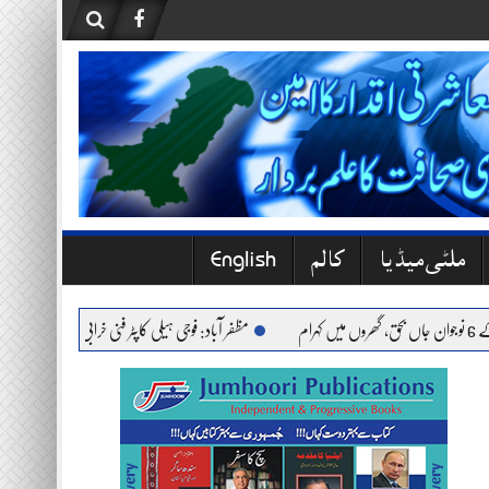
ملٹی میڈیا
کالم
English
مظفر آباد: فوجی ہیلی کاپٹر فنی خرابی کے باعث حادثے کا شک