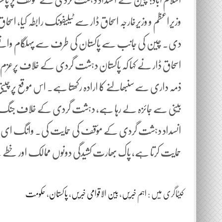
وزیراعظم و وزیرخارجہ اسحاق ڈار سے ٹیلیفونک رابطہ کیا، اس
دی۔ چین کی جانب سے پاکستان کی طرف سے پہلگام واقعے ک
اسحاق ڈار نے کہا کہ پاکستان دہشت گردی کے خلاف پرعزم ہے 
ذمہ داری سےسنبھالنے کا ارادہ رکھتا ہے۔ اس موقع پر چینی 
بینی سے جائزہ لے رہا ہے، دہشت گردی کے خلاف جنگ تم
انسداد دہشت گردی کے مؤقف کی حمایت کی۔ وانگ ای نے کہا
حمایت کرتا ہے، پاک بھارت کشیدگی دونوں ممالک اور خط
کیٹاگری میں :
اہم خبریں
،
بین الاقوامی خبریں
،
پاکستان
،
حکومت