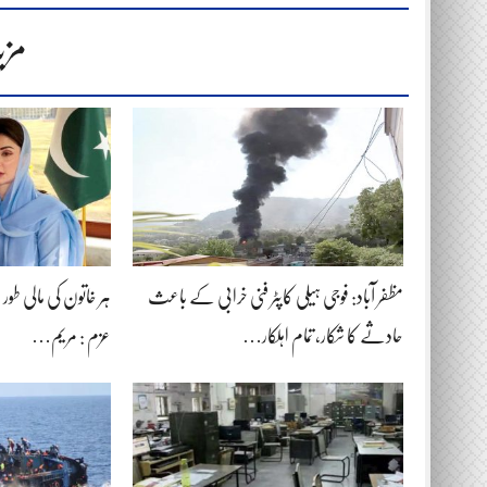
مزی
مظفر آباد: فوجی ہیلی کاپٹر فنی خرابی کے باعث
ہر خاتون کی مالی طور پر خ
حادثے کا شکار، تمام اہلکار…
عزم : مریم…