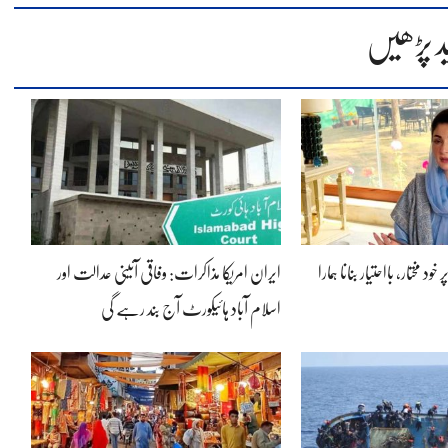
د پڑھیں
ود مختار، بااحتیار بنانا ہمارا
ایران امریکا مذاکرات: وفاقی آئینی عدالت اور
اسلام آباد ہائیکورٹ آج بند رہے گی