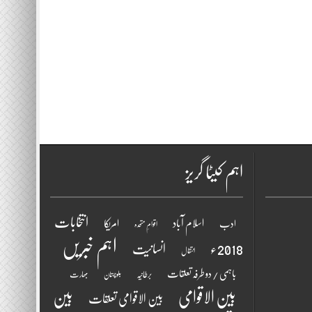
اہم کیٹا گریز
انتخابات
اسلام آباد
امریکا
ادب
اقوامِ متحدہ
اہم خبریں
2018ء
انسانیت
انتقال
باہمی / دو طرفہ تعلقات
برطانیہ
بھارت
بلوچستان
بین الاقوامی
بین
بین الاقوامی تعلقات