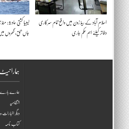
اسلام آباد کے ریڈ زون میں واقع تمام سرکاری
دفاتر کیلئے اہم حکم جاری
جاں بحق، گھروں میں
ہمارا نی
ہمارے بارے 
انتظامیہ
دیگر اخبارات و 
کتاب نامہ