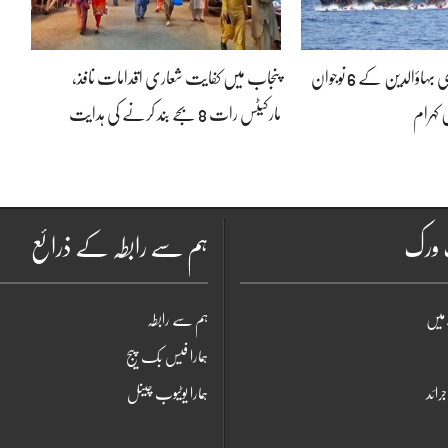
لیبیا کشتی حادثہ: منڈی بہاؤالدین کے 6 نوجوان
پنجاب میں کفایت شعاری اقدامات نافذ،
 کہرام
مارکیٹس رات 8 بجے بند کرنے کی ہدایت
ٹ ورک
ہم سے رابطہ کے ذرائع
میں
ہم سے رابطہ
ہمارا فیس بک پیج
جرائد
ہمارا یوٹیوب چینل