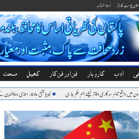
کستان پوسٹ کارڈز
اُردو سفرنامہ
جی
ادب
کاروبار
فن اور فن کار
کھیل
صحت
 واقع تمام سرکاری دفاتر کیلئے اہم حکم جاری
لیبیا کشتی حادثہ: منڈی بہاؤالدین کے 6 نوجوان جاں بحق، گھروں میں کہرام