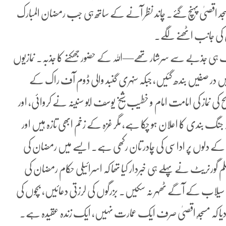
مسجد اقصیٰ پہنچ گئے۔ چاند نظر آنے کے ساتھ ہی جب رمضان المبارک
اول کی جانب اٹھنے لگے۔
ہی جذبے سے سرشار تھے—اللہ کے حضور جھکنے کا جذبہ۔ نمازیوں
یں در صفیں بندھ گئیں، جبکہ سنہری گنبد والی ڈوم آف راک کے
 کی نماز کی امامت امام و خطیب شیخ یوسف ابو سنینہ نے کروائی، اور
رچہ جنگ بندی کا اعلان ہو چکا ہے، مگر غزہ کے زخم ابھی تازہ ہیں اور
 کے دلوں پر اداسی کی چادر تان رکھی ہے۔ ایسے میں رمضان کی
 گورنریٹ نے پہلے ہی خبردار کیا تھا کہ اسرائیلی حکام رمضان کی
ے سیلاب کے آگے ٹھہر نہ سکیں۔ بزرگوں کی لرزتی دعائیں، بچوں کی
 دیا کہ مسجدِ اقصیٰ صرف ایک عمارت نہیں، ایک زندہ عقیدہ ہے۔