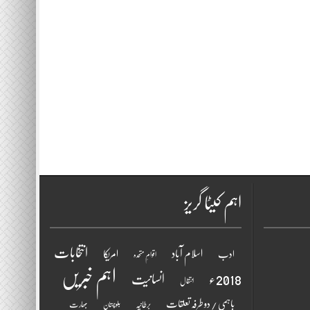
اہم کیٹا گریز
انتخابات
اسلام آباد
امریکا
ادب
اقوامِ متحدہ
اہم خبریں
2018ء
انسانیت
انتقال
باہمی / دو طرفہ تعلقات
برطانیہ
بھارت
بلوچستان