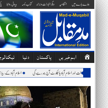
Skip
ہمارے بارے میں
انتظامیہ
دیگر اخبارات و جرائد
کتاب نامہ
بیرونی روابط
پا
to
content
ص
اہم خبریں
پاکستان
دنیا
ٹیکنالو
ف
ح
: وفاقی آئینی عدالت اور اسلام آباد ہائیکورٹ آج بند رہے گی
اسلام آباد کے ریڈ زون میں 
ہ
ا
وّ
ل