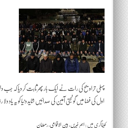
پہلی تراویح کی رات نے ایک بار پھر ثابت کر دیا کہ جب دلو
اول کی فضا میں گونجتی آمین کی صدائیں شاید دنیا کو یہ یاد دلا 
کیٹاگری میں :
اہم خبریں
،
بین الاقوامی
،
رمضان