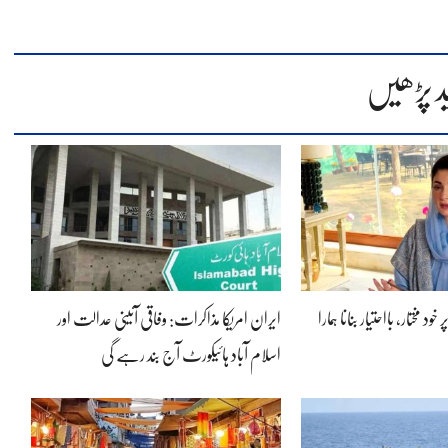
د پڑھیں
ود مختار، بااحتیار بنانا ہمارا
ایران امریکا مذاکرات: وفاقی آئینی عدالت اور
اسلام آباد ہائیکورٹ آج بند رہے گی