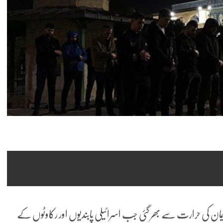
ن کی حرارت سے بھر گئی جب اسرائیلی پابندیوں اور رکاوٹوں کے