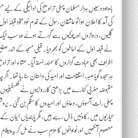
باوجود دسیوں ہزار مسلمان پہلی تراویح کی ادائیگی کے لیے 
کی آمد کا اعلان ہوا تو عاشقانِ رسولؐ کے قدم خود بخود قبلۂ 
گلیوں، دروازوں اور چوکیوں سے گزرتے ہوئے وہ سب ایک 
نے قبلہ اول کے احاطوں کو بھر دیا۔ قبلی مسجد کے اندر صف
اطراف بھی عبادت گزاروں کا سمندر امنڈ آیا۔ عشاء اور تراویح
ہر سجدہ گویا صبر، استقامت اور امید کی داستان سنا رہا تھا۔ اگ
مقبوضہ مغربی کنارے میں بڑھتی کارروائیوں نے فلسطینیوں
پہلی رات آنسوؤں، دعاؤں اور امیدوں کا سنگم بن گئی۔ یروشلم
تیاریوں میں رکاوٹیں ڈال رہے ہیں، مگر پابندیاں ایمان ک
معصوم آنکھیں اور نوجوانوں کا عزم سب نے مل کر یہ پیغام