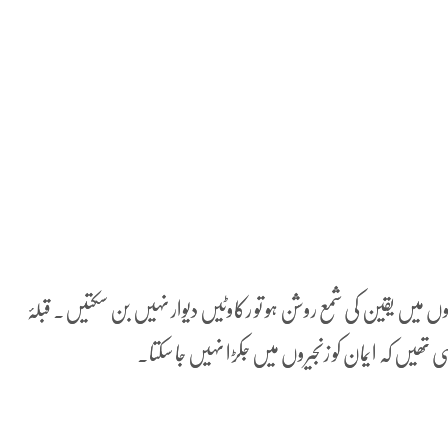
ں میں یقین کی شمع روشن ہو تو رکاوٹیں دیوار نہیں بن سکتیں۔ قبلۂ
رہی تھیں کہ ایمان کو زنجیروں میں جکڑا نہیں جا سکتا۔