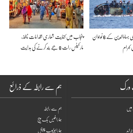
لیبیا کشتی حادثہ: منڈی بہاؤالدین کے 6 نوجوان
پنجاب میں کفایت شعاری اقدامات نافذ،
 کہرام
مارکیٹس رات 8 بجے بند کرنے کی ہدایت
ٹ ورک
ہم سے رابطہ کے ذرائع
میں
ہم سے رابطہ
ہمارا فیس بک پیج
جرائد
ہمارا یوٹیوب چینل