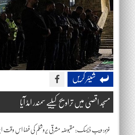
شیئر کریں
مسجد اقصیٰ میں تراویح کیلیے سمندر امڈ آیا
غزہ:ویب ڈیسک: مقبوضہ مشرقی یروشلم کی فضا اس وقت ایما