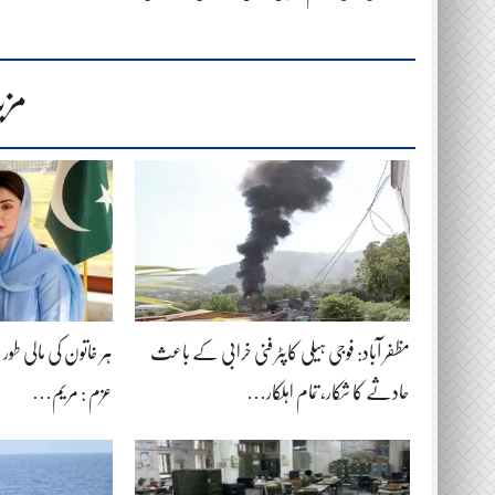
مزی
مظفر آباد: فوجی ہیلی کاپٹر فنی خرابی کے باعث
ہر خاتون کی مالی طور پر خ
حادثے کا شکار، تمام اہلکار…
عزم : مریم…