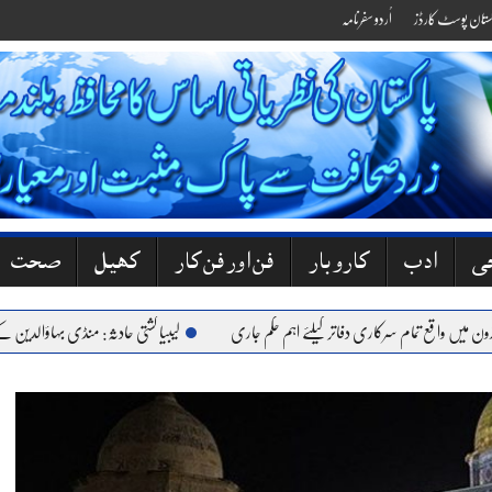
کستان پوسٹ کارڈز
اُردو سفرنامہ
جی
ادب
کاروبار
فن اور فن کار
کھیل
صحت
واقع تمام سرکاری دفاتر کیلئے اہم حکم جاری
لیبیا کشتی حادثہ: منڈی بہاؤالدین کے 6 نوجوان جاں بحق، گھروں میں کہرام