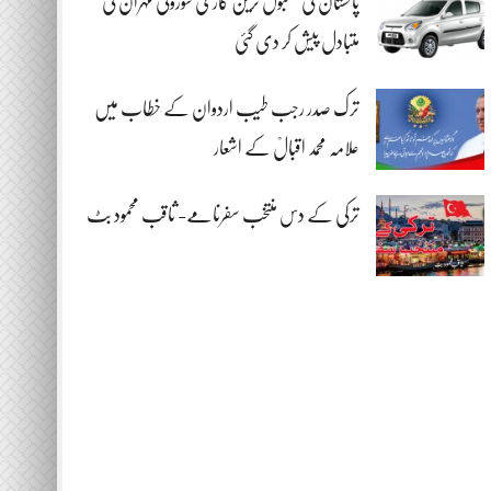
پاکستان کی مقبول ترین گاڑی سوزوکی مہران کی
متبادل پیش کر دی گئی
ترک صدر رجب طیب اردوان کے خطاب میں
علامہ محمد اقبالؒ کے اشعار
ترکی کے دس منتخب سفرنامے- ثاقب محمود بٹ