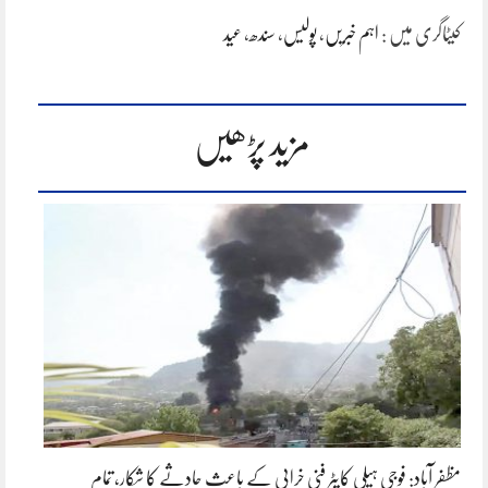
کیٹاگری میں :
اہم خبریں
،
پولیس
،
سندھ
،
عید
مزید پڑھیں
مظفر آباد: فوجی ہیلی کاپٹر فنی خرابی کے باعث حادثے کا شکار، تمام