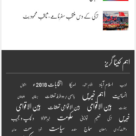
ترکی کے دس منتخب سفرنامے- ثاقب محمود بٹ
اہم کیٹا گریز
انتخابات 2018ء
اسلام آباد
امریکا
ادب
اقوامِ متحدہ
انتقال
اہم خبریں
انسانیت
باہمی / دو طرفہ تعلقات
برطانیہ
بلوچستان
بین الاقوامی
بین الاقوامی
بین الاقوامی تعلقات
بھارت
خبریں
حکومت
دلچسپ و عجیب
تعلیم
توانائی
ترکی
خیبر پختونخوا
سیاست
سماج
صحت
سندھ
رمضان
دھشت گردی
شوبز
عدلیہ