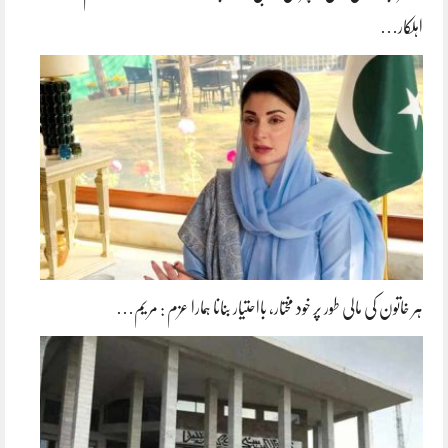
اہلکار…
ہر خاتون کی مالی طور پر خود مختار، بااحتیار بنانا ہمارا عزم : مریم…