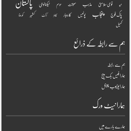
پاکستان
مذہب
قومی سلامتی
ٹیکنالوجی
موسم
معیشت
عید
پنجاب
پاک فوج
پولیس
کاروبار
کشمیر
کورونا
کالمز
کرکٹ
کھیل
ہم سے رابطہ کے ذرائع
ہم سے رابطہ
ہمارا فیس بک پیج
ہمارا یوٹیوب چینل
ہمارا نیٹ ورک
ہمارے بارے میں