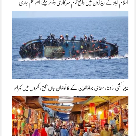
اسلام آباد کے ریڈ زون میں واقع تمام سرکاری دفاتر کیلئے اہم حکم جاری
لیبیا کشتی حادثہ: منڈی بہاؤالدین کے 6 نوجوان جاں بحق، گھروں میں کہرام