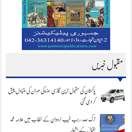
مقبول خبریں
پاکستان کی مقبول ترین گاڑی سوزوکی مہران کی متبادل پیش
کر دی گئی
ترک صدر رجب طیب اردوان کے خطاب میں علامہ محمد
اقبالؒ کے اشعار