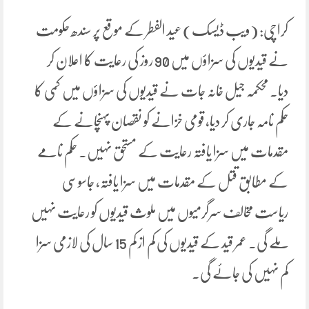
کراچی: (ویب ڈیسک) عید الفطر کے موقع پر سندھ حکومت
نے قیدیوں کی سزاؤں میں 90 روز کی رعایت کا اعلان کر
دیا۔ محکمہ جیل خانہ جات نے قیدیوں کی سزاؤں میں کمی کا
حکم نامہ جاری کر دیا، قومی خزانے کو نقصان پہنچانے کے
مقدمات میں سزا یافتہ رعایت کے مستحق نہیں۔ حکم نامے
کے مطابق قتل کے مقدمات میں سزا یافتہ، جاسوسی
ریاست مخالف سرگرمیوں میں ملوث قیدیوں کو رعایت نہیں
ملے گی۔ عمر قید کے قیدیوں کی کم از کم 15 سال کی لازمی سزا
کم نہیں کی جائے گی۔