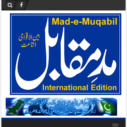
Skip
to
content
Toggle