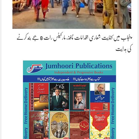
پنجاب میں کفایت شعاری اقدامات نافذ، مارکیٹس رات 8 بجے بند کرنے
کی ہدایت