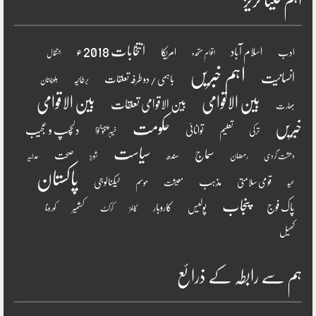
اہم کیٹا گریز
انتخابات 2018ء
اسلام آباد
امریکا
ادب
اقوامِ متحدہ
انتقال
اہم خبریں
انسانیت
باہمی / دو طرفہ تعلقات
برطانیہ
بلوچستان
بین الاقوامی
بین الاقوامی
بین الاقوامی تعلقات
بھارت
خبریں
حکومت
دلچسپ و عجیب
تعلیم
توانائی
ترکی
خیبر پختونخوا
سیاست
سماج
صحت
سندھ
رمضان
دھشت گردی
شوبز
عدلیہ
پاکستان
مذہب
قومی سلامتی
ٹیکنالوجی
موسم
معیشت
عید
پنجاب
پاک فوج
پولیس
کاروبار
کشمیر
کورونا
کالمز
کرکٹ
کھیل
ہم سے رابطہ کے ذرائع