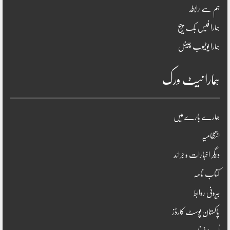
ہم سے رابطہ
ہمارا فیس بک پیج
ہمارا یوٹیوب چینل
ہمارا نیٹ ورک
ہمارے بارے میں
انتظامیہ
دیگر اخبارات و جرائد
کتاب نامہ
بیرونی روابط
پاکستان پوسٹ کارڈز