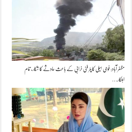
مظفر آباد: فوجی ہیلی کاپٹر فنی خرابی کے باعث حادثے کا شکار، تمام
اہلکار…