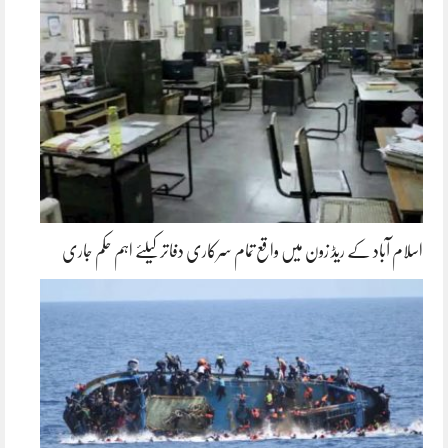
اسلام آباد کے ریڈ زون میں واقع تمام سرکاری دفاتر کیلئے اہم حکم جاری