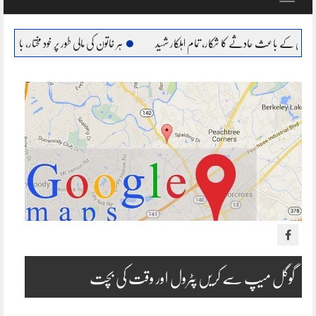
navigation
ادثے کا شکار، تمام اہلکار شہید
ہر خاتون کی مالی طور پر خود مختار، بااحتیار بنانا ہمارا عزم : مریم 
گوگل میپ سے کریں پٹرول اور وقت کی بچت