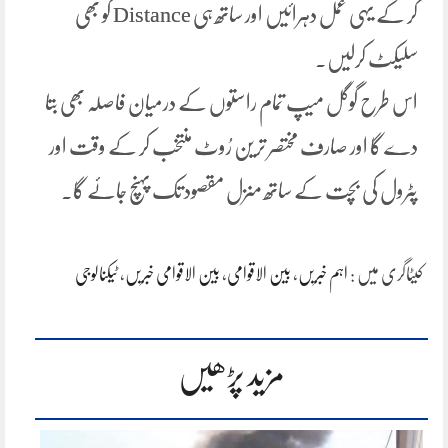
کر کے یہی عمل دہرائیں اور ساتھ ہی Distance کو بھی
سلیکٹ کرلیں۔
اس طرح گوگل میپ تمام راستوں کے درمیان فاصلہ بھی بتا
دے گا اور صارف مختصر ترین رُوٹ منتخب کر کے وقت اور
پٹرول کی بچت کے ساتھ منزل مقصود تک پہنچ جائے گا۔
کیٹاگری میں :
اہم خبریں
،
بین الاقوامی
،
بین الاقوامی خبریں
،
ٹیکنالوجی
مزید پڑھیں