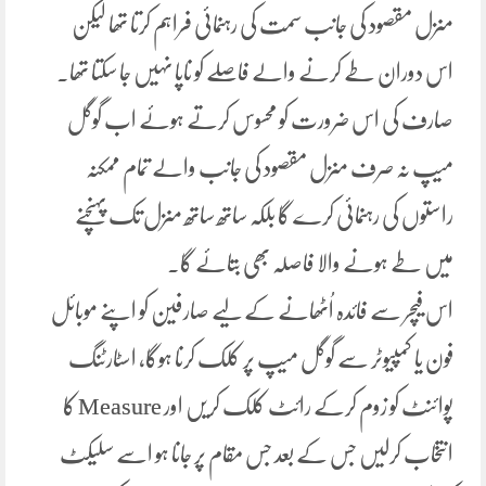
منزل مقصود کی جانب سمت کی رہنمائی فراہم کرتا تھا لیکن
اس دوران طے کرنے والے فاصلے کو ناپا نہیں جا سکتا تھا۔
صارف کی اس ضرورت کو محسوس کرتے ہوئے اب گوگل
میپ نہ صرف منزل مقصود کی جانب والے تمام ممکنہ
راستوں کی رہنمائی کرے گا بلکہ ساتھ ساتھ منزل تک پہنچنے
میں طے ہونے والا فاصلہ بھی بتائے گا۔
اس فیچر سے فائدہ اُٹھانے کے لیے صارفین کو اپنے موبائل
فون یا کمپیوٹر سے گوگل میپ پر کلک کرنا ہوگا، اسٹارٹنگ
پوائنٹ کو زوم کرکے رائٹ کلک کریں اور Measure کا
انتخاب کرلیں جس کے بعد جس مقام پر جانا ہو اسے سلیکٹ