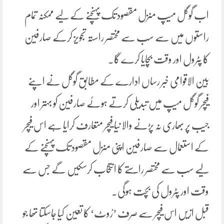
اب گوگل میپ منزل مقصود تک پہنچنے کے لیے ممکنہ تمام
راستوں میں سے سب سے مختصر راستہ تجویز کرکے صارفین
کا پٹرول اور وقت بچایا کرے گا۔
بین الاقوامی خبر رساں ادارے کے مطابق گوگل نے اپنے
فیچر گوگل میپ میں تبدیلی کرتے ہوئے صارفین کو بہتر اور
جیب پر بھاری نہ پڑنے والا نیا فیچر متعارف کرایا ہے اس فیچر
کے استعمال سے صارفین اپنی منزل مقصود تک پہنچنے کے
لیے سب سے مختصر راستے کا انتخاب کرسکیں گے جس سے
وقت اور پٹرول کی بچت ہوگی۔
قبل ازیں اس فیچر سے صرف ’رُوٹ‘ کا تعین کیا جاسکتا تھا جو