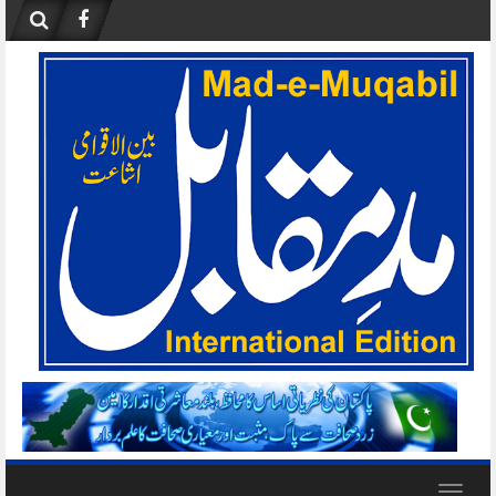
Skip
to
content
Toggle