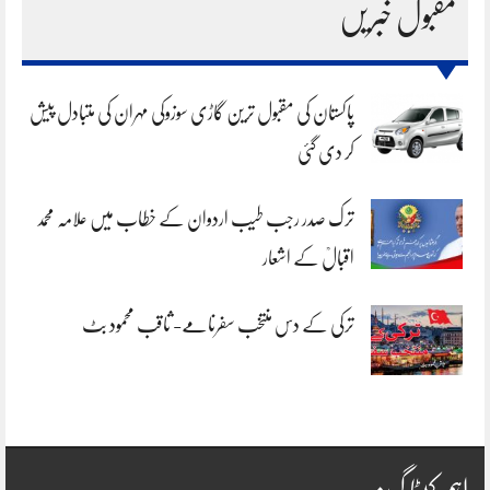
مقبول خبریں
پاکستان کی مقبول ترین گاڑی سوزوکی مہران کی متبادل پیش
کر دی گئی
ترک صدر رجب طیب اردوان کے خطاب میں علامہ محمد
اقبالؒ کے اشعار
ترکی کے دس منتخب سفرنامے- ثاقب محمود بٹ