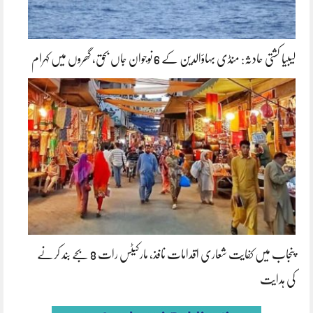
لیبیا کشتی حادثہ: منڈی بہاؤالدین کے 6 نوجوان جاں بحق، گھروں میں کہرام
پنجاب میں کفایت شعاری اقدامات نافذ، مارکیٹس رات 8 بجے بند کرنے
کی ہدایت