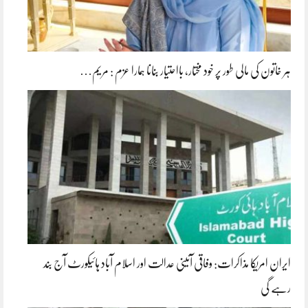
ہر خاتون کی مالی طور پر خود مختار، بااحتیار بنانا ہمارا عزم : مریم…
ایران امریکا مذاکرات: وفاقی آئینی عدالت اور اسلام آباد ہائیکورٹ آج بند
رہے گی