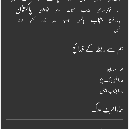
پاکستان
مذہب
قومی سلامتی
ٹیکنالوجی
موسم
معیشت
عید
پنجاب
پاک فوج
پولیس
کاروبار
کشمیر
کورونا
کالمز
کرکٹ
کھیل
ہم سے رابطہ کے ذرائع
ہم سے رابطہ
ہمارا فیس بک پیج
ہمارا یوٹیوب چینل
ہمارا نیٹ ورک