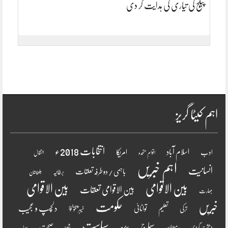
پیکج کی تیاری کی ہدایت کر دی
اہم کیٹا گریز
انتخابات 2018ء
اسلام آباد
امریکا
ادب
اقوامِ متحدہ
انتقال
اہم خبریں
انسانیت
باہمی / دو طرفہ تعلقات
برطانیہ
بلوچستان
بین الاقوامی
بین الاقوامی
بین الاقوامی تعلقات
بھارت
خبریں
حکومت
دلچسپ و عجیب
تعلیم
توانائی
ترکی
خیبر پختونخوا
سیاست
سماج
صحت
سندھ
رمضان
دھشت گردی
شوبز
عدلیہ