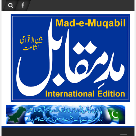
Skip
to
content
Toggle