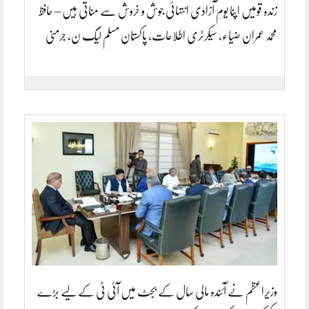
زندہ قومیں اپنا یومِ آزادی انتہائی جوش و خروش سے مناتی ہیں – حافظ
محمد عمران ضیاء، سیکرٹری اطلاعات، پاکستان مسلم لیگ ن، جرمنی
وزیراعظم نے آئندہ مالی سال کے بجٹ میں آئی ٹی کے لیے بڑے