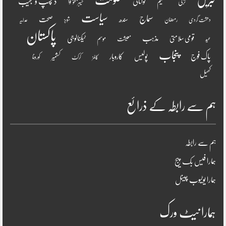
دلچسپ و عجیب
تعلیم
توانائی
ترکی
خیبر پختونخوا
سیاست
سماج
صحت
سندھ
رمضان
دھشت گردی
شوبز
عدلیہ
پاکستان
مذہب
قومی سلامتی
ٹیکنالوجی
موسم
معیشت
عید
پنجاب
پاک فوج
پولیس
کاروبار
کشمیر
کورونا
کالمز
کرکٹ
کھیل
ہم سے رابطہ کے ذرائع
ہم سے رابطہ
ہمارا فیس بک پیج
ہمارا یوٹیوب چینل
ہمارا نیٹ ورک