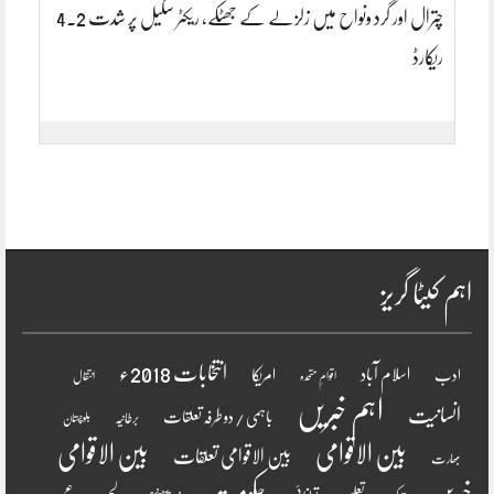
چترال اور گرد ونواح میں زلزلے کے جھٹکے، ریکٹر سکیل پر شدت 4.2
ریکارڈ
اہم کیٹا گریز
انتخابات 2018ء
اسلام آباد
امریکا
ادب
اقوامِ متحدہ
انتقال
اہم خبریں
انسانیت
باہمی / دو طرفہ تعلقات
برطانیہ
بلوچستان
بین الاقوامی
بین الاقوامی
بین الاقوامی تعلقات
بھارت
خبریں
حکومت