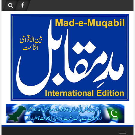
Skip
to
content
Toggle