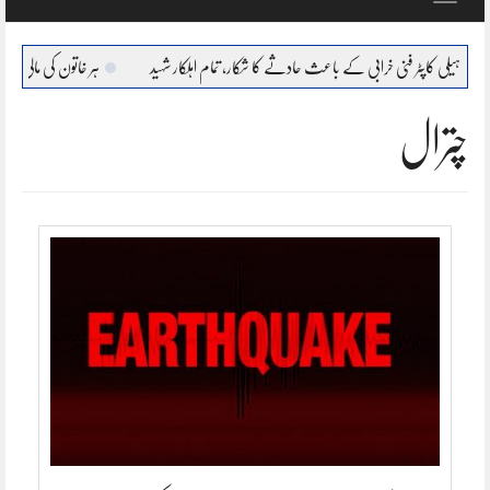
navigation
جی ہیلی کاپٹر فنی خرابی کے باعث حادثے کا شکار، تمام اہلکار شہید
ہر خاتون کی مالی طور پر خود م
چترال