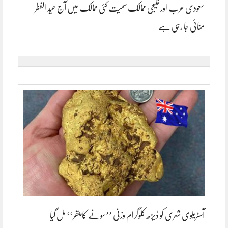
سعودی عرب اورخلیجی ممالک سمیت کئی ممالک میں آج عید الفطر
منائی جا رہی ہے
آسٹریلوی شہری کو ڈیڑھ کلوگرام وزنی ’’سونے کا پتھر‘‘ مل گیا