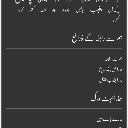
معیشت
عید
پنجاب
پاک فوج
پولیس
کاروبار
کشمیر
کورونا
کالمز
کرکٹ
کھیل
ہم سے رابطہ کے ذرائع
ہم سے رابطہ
ہمارا فیس بک پیج
ہمارا یوٹیوب چینل
ہمارا نیٹ ورک
ہمارے بارے میں