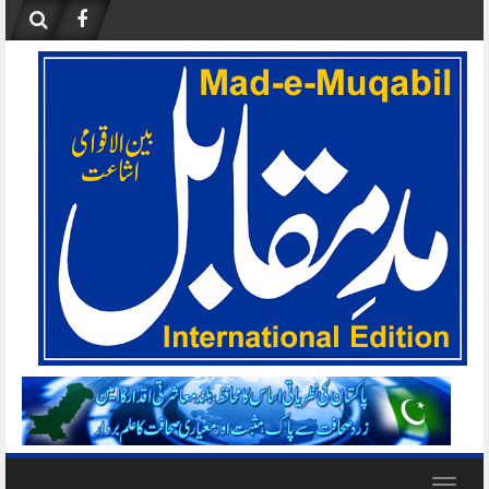
Skip
to
content
Toggle