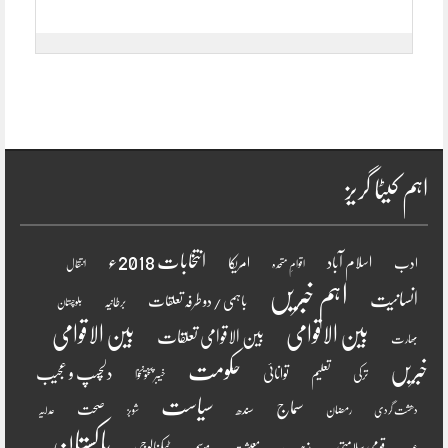
اہم کیٹا گریز
انتخابات 2018ء
اسلام آباد
امریکا
ادب
اقوامِ متحدہ
انتقال
اہم خبریں
انسانیت
باہمی / دو طرفہ تعلقات
برطانیہ
بلوچستان
بین الاقوامی
بین الاقوامی
بین الاقوامی تعلقات
بھارت
خبریں
حکومت
دلچسپ و عجیب
تعلیم
توانائی
ترکی
خیبر پختونخوا
سیاست
سماج
صحت
سندھ
رمضان
دھشت گردی
شوبز
عدلیہ
پاکستان
مذہب
قومی سلامتی
ٹیکنالوجی
موسم