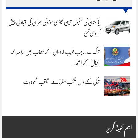
پاکستان کی مقبول ترین گاڑی سوزوکی مہران کی متبادل پیش
کر دی گئی
ترک صدر رجب طیب اردوان کے خطاب میں علامہ محمد
اقبالؒ کے اشعار
ترکی کے دس منتخب سفرنامے- ثاقب محمود بٹ
اہم کیٹا گریز