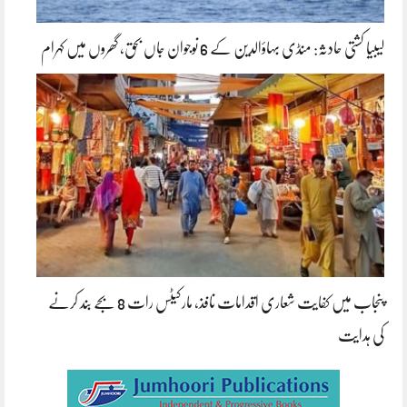
لیبیا کشتی حادثہ: منڈی بہاؤالدین کے 6 نوجوان جاں بحق، گھروں میں کہرام
پنجاب میں کفایت شعاری اقدامات نافذ، مارکیٹس رات 8 بجے بند کرنے
کی ہدایت