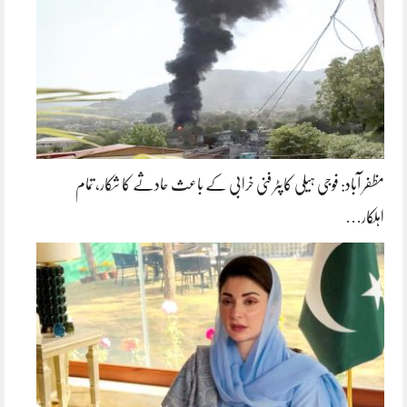
مظفر آباد: فوجی ہیلی کاپٹر فنی خرابی کے باعث حادثے کا شکار، تمام
اہلکار…