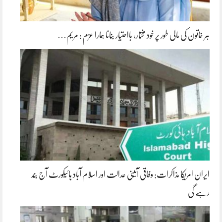
ہر خاتون کی مالی طور پر خود مختار، بااحتیار بنانا ہمارا عزم : مریم…
ایران امریکا مذاکرات: وفاقی آئینی عدالت اور اسلام آباد ہائیکورٹ آج بند
رہے گی