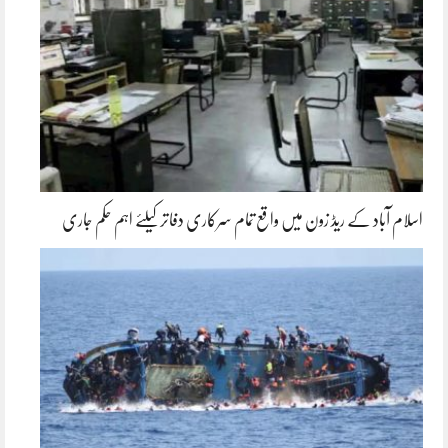
اسلام آباد کے ریڈ زون میں واقع تمام سرکاری دفاتر کیلئے اہم حکم جاری