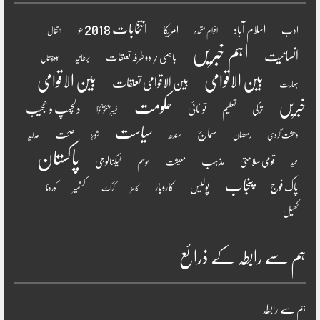
انتخابات 2018ء
اسلام آباد
امریکا
ادب
اقوامِ متحدہ
انتقال
اہم خبریں
انسانیت
باہمی / دو طرفہ تعلقات
برطانیہ
بلوچستان
بین الاقوامی
بین الاقوامی
بین الاقوامی تعلقات
بھارت
خبریں
حکومت
دلچسپ و عجیب
تعلیم
توانائی
ترکی
خیبر پختونخوا
سیاست
سماج
صحت
سندھ
رمضان
دھشت گردی
شوبز
عدلیہ
پاکستان
مذہب
قومی سلامتی
ٹیکنالوجی
موسم
معیشت
عید
پنجاب
پاک فوج
پولیس
کاروبار
کشمیر
کورونا
کالمز
کرکٹ
کھیل
ہم سے رابطہ کے ذرائع
ہم سے رابطہ