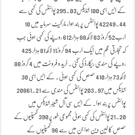
کے ایس ای 100 انڈیکس295.03 پوائنٹس کی کمی سے
42249.44 پوائنٹس پر بند ہوا، مارکیٹ سرمایہ میں 10
ارب52 کروڑ 83 لاکھ 88 ہزار612 روپے کی کمی ہوئی جب
کہ تجارتی حجم میں ایک ارب 94 کروڑ11 لاکھ 81 ہزار 425
روپے کی مندی ریکارڈ کی گئی۔ خرید و فروخت میں 4 کروڑ 88
لاکھ 73 ہزار 410 حصص کی کمی ہوئی۔ کے ایس ای 30
انڈیکس میں203.97 پوائنٹس کی مندی سے 20861.21
پوائنٹس پر بند ہوا۔ کے ایس سی آل شیئر انڈیکس میں
21.20 پوائنٹس کی کمی ہوئی مجموعی طور پر 390 کمپنیوں کے
حصص کا لین دین ہوا جن میں سے 96 کمپنیوں کے