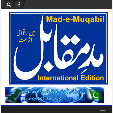
Skip
to
content
Toggle