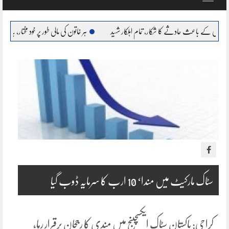
navigation
 حادثے کا شکار، تمام اہلکار شہید
ہر خاتون کی مالی طور پر خود مختار، بااحتیار بنانا ہمارا عزم : مر
سٹاک مارکیٹ میں مندا‘ 10 ارب کا سرمایہ ڈوب گیا
کراچی: پاکستان سٹاک ایکسچینج میں مندی کا رجحان برقرار رہا،