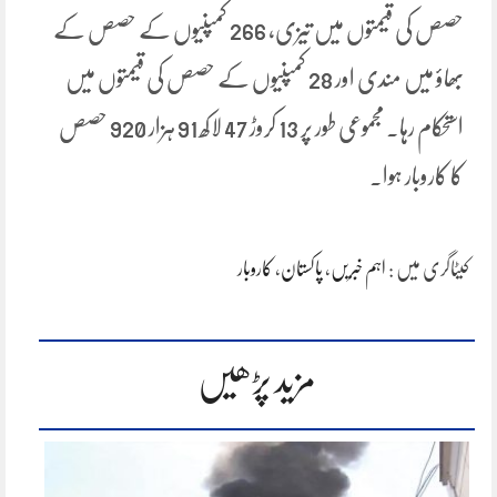
حصص کی قیمتوں میں تیزی، 266 کمپنیوں کے حصص کے
بھاؤ میں مندی اور 28 کمپنیوں کے حصص کی قیمتوں میں
استحکام رہا۔ مجموعی طور پر 13 کروڑ 47 لاکھ 91 ہزار 920 حصص
کا کاروبار ہوا۔
کیٹاگری میں :
اہم خبریں
،
پاکستان
،
کاروبار
مزید پڑھیں