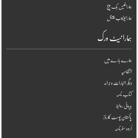
ہمارا فیس بک پیج
ہمارا یوٹیوب چینل
ہمارا نیٹ ورک
ہمارے بارے میں
انتظامیہ
دیگر اخبارات و جرائد
کتاب نامہ
بیرونی روابط
پاکستان پوسٹ کارڈز
اُردو سفرنامہ