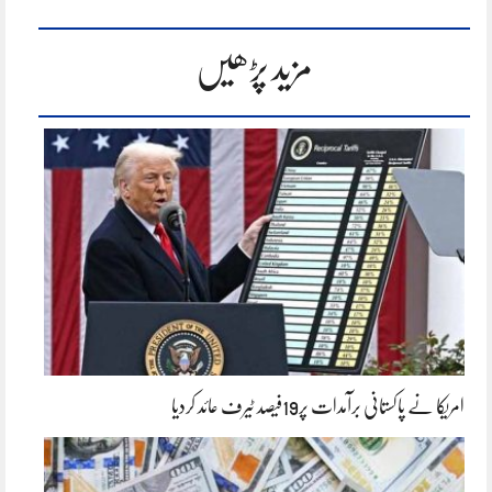
مزید پڑھیں
امریکا نے پاکستانی برآمدات پر19فیصد ٹیرف عائد کردیا