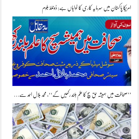
امریکا پاکستان میں سرمایہ کاری کا خواہاں ہے: ڈونلڈ بلوم
’’صحافت میں ہمیشہ حق سچ کا علم بلند رکھیں گے‘‘، محمد بلال احمد سے…