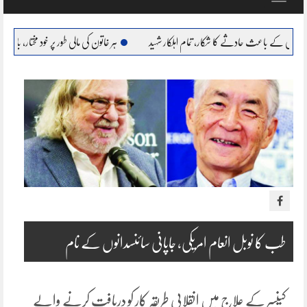
navigation
 حادثے کا شکار، تمام اہلکار شہید
ہر خاتون کی مالی طور پر خود مختار، بااحتیار بنانا ہمارا عزم : مر
طب کا نوبل انعام امریکی، جاپانی سائنسدانوں کے نام
کینسر کے علاج میں انقلابی طریقہ کار کو دریافت کرنے والے