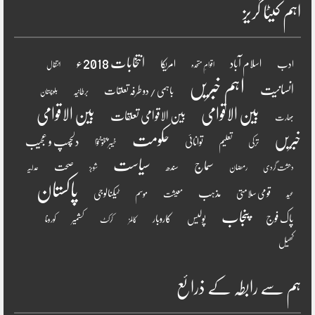
اہم کیٹا گریز
انتخابات 2018ء
اسلام آباد
امریکا
ادب
اقوامِ متحدہ
انتقال
اہم خبریں
انسانیت
باہمی / دو طرفہ تعلقات
برطانیہ
بلوچستان
بین الاقوامی
بین الاقوامی
بین الاقوامی تعلقات
بھارت
خبریں
حکومت
دلچسپ و عجیب
تعلیم
توانائی
ترکی
خیبر پختونخوا
سیاست
سماج
صحت
سندھ
رمضان
دھشت گردی
شوبز
عدلیہ
پاکستان
مذہب
قومی سلامتی
ٹیکنالوجی
موسم
معیشت
عید
پنجاب
پاک فوج
پولیس
کاروبار
کشمیر
کورونا
کالمز
کرکٹ
کھیل
ہم سے رابطہ کے ذرائع