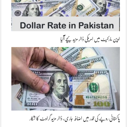
اوپن مارکیٹ میں امریکی ڈالر مزید نیچے آگیا
پاکستانی روپے کی قدر میں اضافہ جاری، ڈالر مزید گراوٹ کا شکار