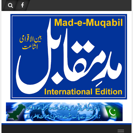
Skip
to
content
Toggle