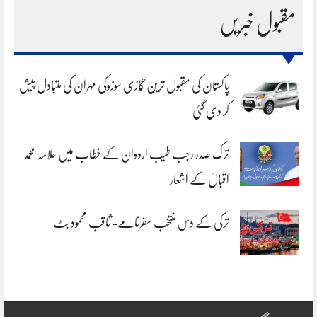
مقبول خبریں
پاکستان کی مقبول ترین گاڑی سوزوکی مہران کی متبادل پیش
کر دی گئی
ترک صدر رجب طیب اردوان کے خطاب میں علامہ محمد
اقبالؒ کے اشعار
ترکی کے دس منتخب سفرنامے- ثاقب محمود بٹ