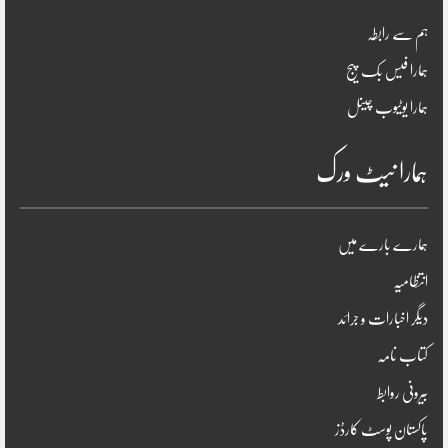
ہم سے رابطہ
ہمارا فیس بک پیج
ہمارا یوٹیوب چینل
ہمارا نیٹ ورک
ہمارے بارے میں
انتظامیہ
دیگر اخبارات و جرائد
کتاب نامہ
بیرونی روابط
پاکستان پوسٹ کارڈز