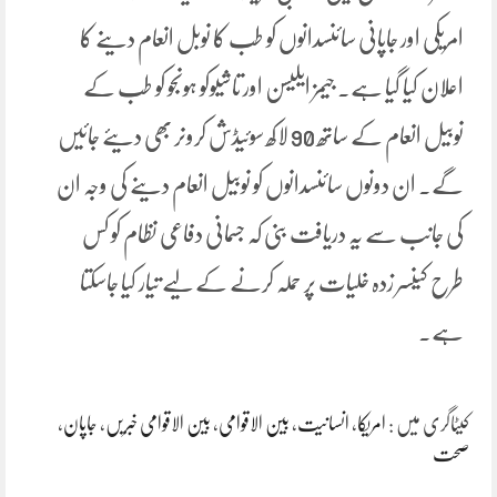
امریکی اور جاپانی سائنسدانوں کو طب کا نوبل انعام دینے کا
اعلان کیا گیا ہے۔ جیمز ایلیسن اور تاشیوکو ہونجو کو طب کے
نوبیل انعام کے ساتھ 90 لاکھ سوئیڈش کرونر بھی دیئے جائیں
گے۔ ان دونوں سائنسدانوں کو نوبیل انعام دینے کی وجہ ان
کی جانب سے یہ دریافت بنی کہ جسمانی دفاعی نظام کو کس
طرح کینسر زدہ خلیات پر حملہ کرنے کے لیے تیار کیا جاسکتا
ہے۔
کیٹاگری میں :
امریکا
،
انسانیت
،
بین الاقوامی
،
بین الاقوامی خبریں
،
جاپان
،
صحت