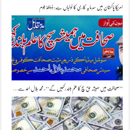
امریکا پاکستان میں سرمایہ کاری کا خواہاں ہے: ڈونلڈ بلوم
’’صحافت میں ہمیشہ حق سچ کا علم بلند رکھیں گے‘‘، محمد بلال احمد سے…