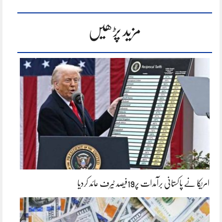
مزید پڑھیں
امریکا نے پاکستانی برآمدات پر19فیصد ٹیرف عائد کردیا