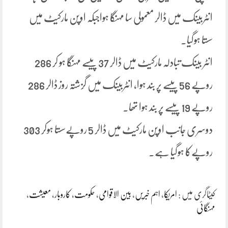
انٹربینک میں ڈالر معمولی سا مہنگا ہواجبکہ اوپن مارکیٹ میں
سستا ہوگیا۔
انٹر بینک تبادلہ مارکیٹ میں ڈالر 37 پیسے مہنگا ہو کر 286
روپے 56 پیسے پر بند ہوا، انٹربینک میں گزشتہ روز ڈالر 286
روپے 19 پیسے پر بند ہوا تھا۔
دوسری جانب اوپن مارکیٹ میں ڈالر 5 روپےسستا ہوکر 303
روپےکا ہوگیا ہے۔
کیٹاگری میں :
امریکا
،
اہم خبریں
،
بین الاقوامی
،
حکومت
،
کاروبار
،
معیشت
،
مہنگائی