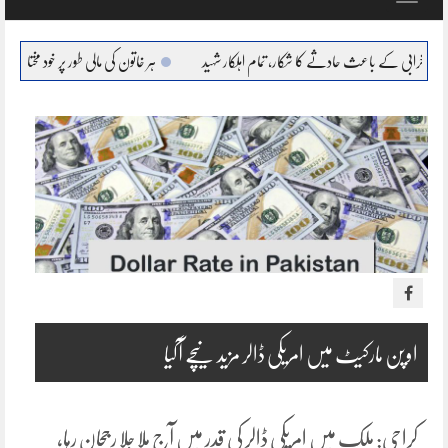
navigation
 باعث حادثے کا شکار، تمام اہلکار شہید
ہر خاتون کی مالی طور پر خود مختار، بااحتیار بنانا ہمارا عزم
اوپن مارکیٹ میں امریکی ڈالر مزید نیچے آگیا
کراچی: ملک میں امریکی ڈالر کی قدر میں آج ملا جلا رجحان رہا،