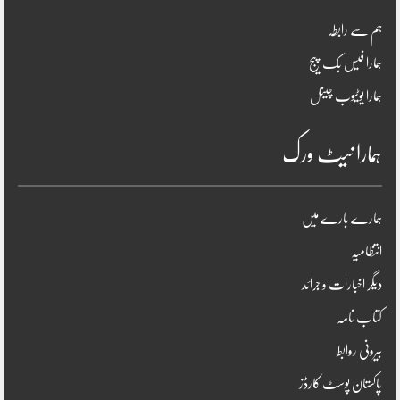
ہم سے رابطہ
ہمارا فیس بک پیج
ہمارا یوٹیوب چینل
ہمارا نیٹ ورک
ہمارے بارے میں
انتظامیہ
دیگر اخبارات و جرائد
کتاب نامہ
بیرونی روابط
پاکستان پوسٹ کارڈز