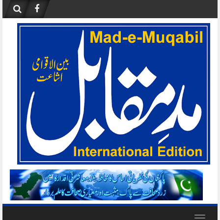
Skip
to
content
Toggle