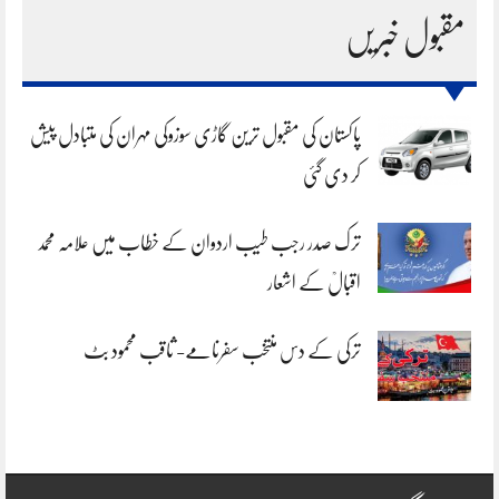
مقبول خبریں
پاکستان کی مقبول ترین گاڑی سوزوکی مہران کی متبادل پیش
کر دی گئی
ترک صدر رجب طیب اردوان کے خطاب میں علامہ محمد
اقبالؒ کے اشعار
ترکی کے دس منتخب سفرنامے- ثاقب محمود بٹ