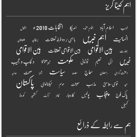
اہم کیٹا گریز
انتخابات 2018ء
اسلام آباد
امریکا
ادب
اقوامِ متحدہ
انتقال
اہم خبریں
انسانیت
باہمی / دو طرفہ تعلقات
برطانیہ
بلوچستان
بین الاقوامی
بین الاقوامی
بین الاقوامی تعلقات
بھارت
خبریں
حکومت
دلچسپ و عجیب
تعلیم
توانائی
ترکی
خیبر پختونخوا
سیاست
سماج
صحت
سندھ
رمضان
دھشت گردی
شوبز
عدلیہ
پاکستان
مذہب
قومی سلامتی
ٹیکنالوجی
موسم
معیشت
عید
پنجاب
پاک فوج
پولیس
کاروبار
کشمیر
کورونا
کالمز
کرکٹ
کھیل
ہم سے رابطہ کے ذرائع