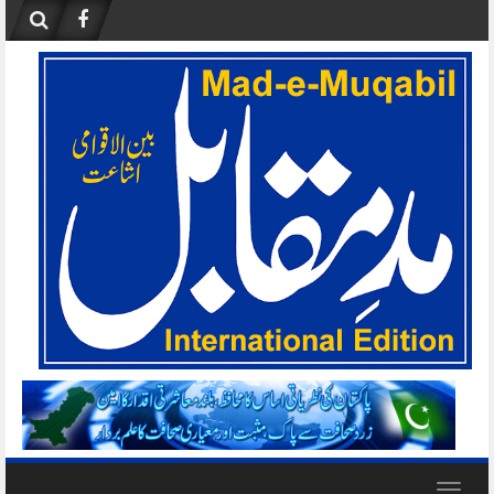
Skip
to
content
Toggle