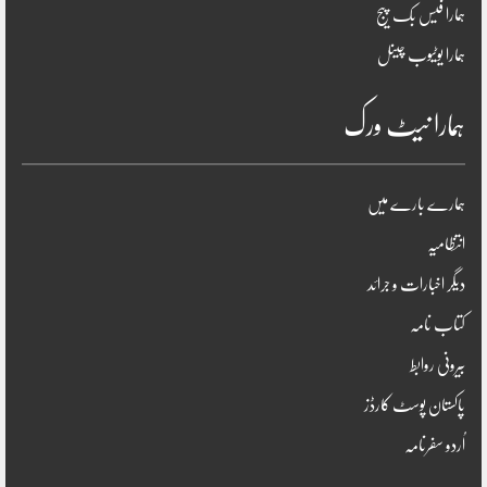
ہمارا فیس بک پیج
ہمارا یوٹیوب چینل
ہمارا نیٹ ورک
ہمارے بارے میں
انتظامیہ
دیگر اخبارات و جرائد
کتاب نامہ
بیرونی روابط
پاکستان پوسٹ کارڈز
اُردو سفرنامہ