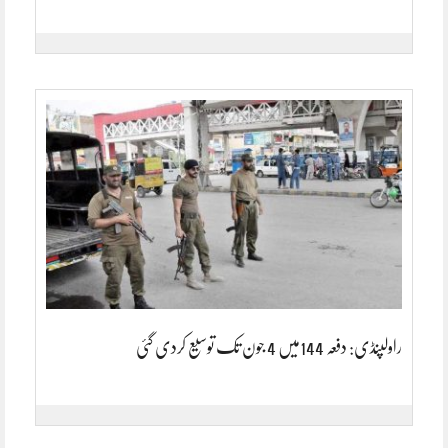
راولپنڈی: دفعہ 144میں 4 جون تک توسیع کردی گئی