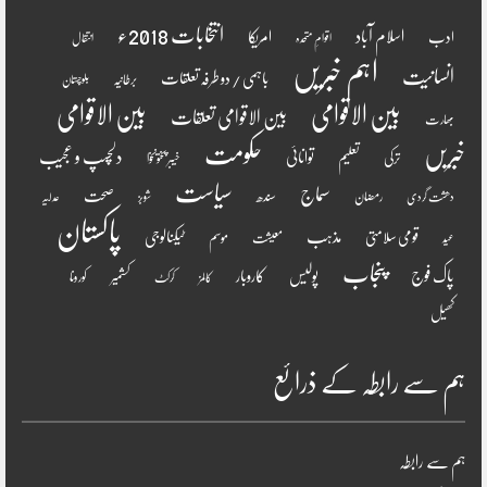
انتخابات 2018ء
اسلام آباد
امریکا
ادب
اقوامِ متحدہ
انتقال
اہم خبریں
انسانیت
باہمی / دو طرفہ تعلقات
برطانیہ
بلوچستان
بین الاقوامی
بین الاقوامی
بین الاقوامی تعلقات
بھارت
خبریں
حکومت
دلچسپ و عجیب
تعلیم
توانائی
ترکی
خیبر پختونخوا
سیاست
سماج
صحت
سندھ
رمضان
دھشت گردی
شوبز
عدلیہ
پاکستان
مذہب
قومی سلامتی
ٹیکنالوجی
موسم
معیشت
عید
پنجاب
پاک فوج
پولیس
کاروبار
کشمیر
کورونا
کالمز
کرکٹ
کھیل
ہم سے رابطہ کے ذرائع
ہم سے رابطہ