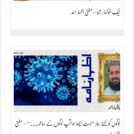
ایک انوکھا رشتہ – مفتی اظہار احمد
لوگوں کو کہتے سنا: ”بہت اچھا ہوا آپ لوگوں کے ساتھ۔۔۔‘‘ – مفتی