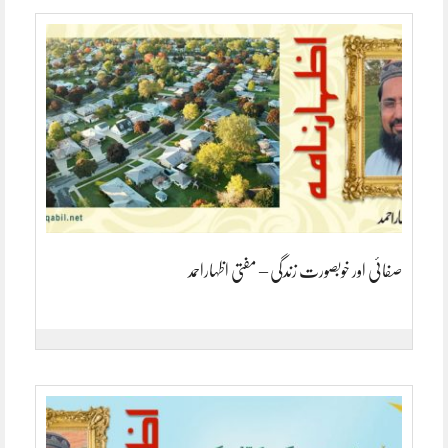
صفائی اور خوبصورت زندگی – مفتی اظہاراحمد