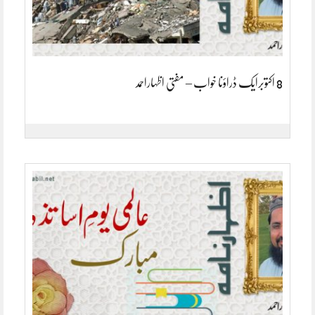
8 اکتوبرایک ڈراؤنا خواب – مفتی اظہاراحمد