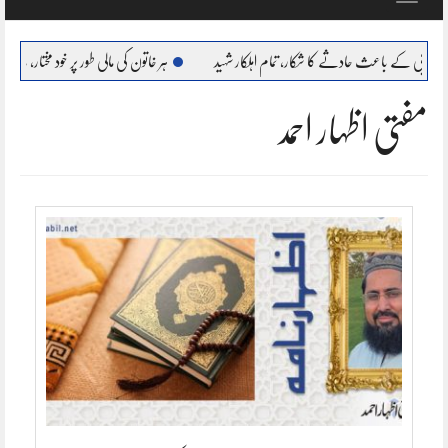
navigation
ث حادثے کا شکار، تمام اہلکار شہید
ہر خاتون کی مالی طور پر خود مختار، بااحتیار بنانا ہمارا عزم : مر
مفتی اظہار احمد