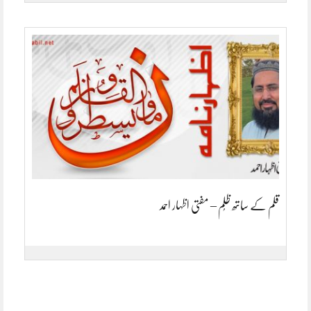
قلم کے ساتھ ظُلم – مفتی اظہار احمد