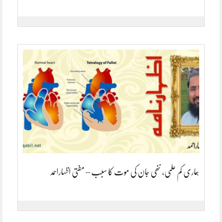
ہماری کم علمی، ننھی جان کی موت کا سبب – مفتی اظہاراحمد