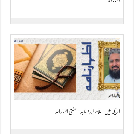
اظہار احمد
امریکہ میں اسلام اور مساجد – مفتی اظہار احمد