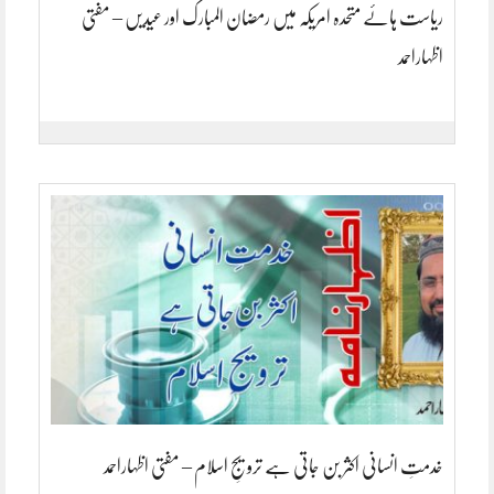
ریاست ہائے متحدہ امریکہ میں رمضان المبارک اور عیدیں – مفتی
اظہاراحمد
خدمتِ انسانی اکثر بن جاتی ہے ترویجِ اسلام – مفتی اظہاراحمد