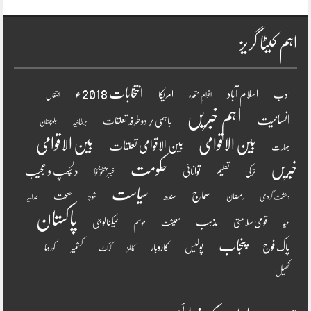
اہم کیٹا گریز
انتخابات 2018ء
اسلام آباد
امریکا
ادب
اقوامِ متحدہ
انتقال
اہم خبریں
انسانیت
باہمی / دو طرفہ تعلقات
برطانیہ
بلوچستان
بین الاقوامی
بین الاقوامی
بین الاقوامی تعلقات
بھارت
خبریں
حکومت
دلچسپ و عجیب
تعلیم
توانائی
ترکی
خیبر پختونخوا
سیاست
سماج
صحت
سندھ
رمضان
دھشت گردی
شوبز
عدلیہ
پاکستان
مذہب
قومی سلامتی
ٹیکنالوجی
موسم
معیشت
عید
پنجاب
پاک فوج
پولیس
کاروبار
کشمیر
کورونا
کالمز
کرکٹ
کھیل