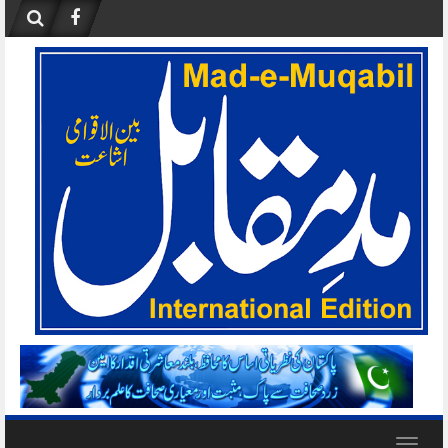
Skip
to
content
Toggle