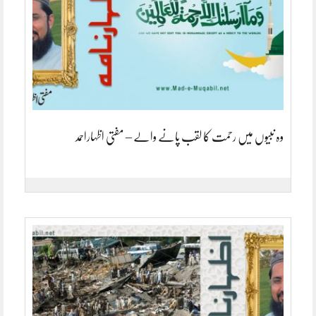
وہ نبیوں میں رحمت کا لقب پانے والے – مفتی اظہاراحمد