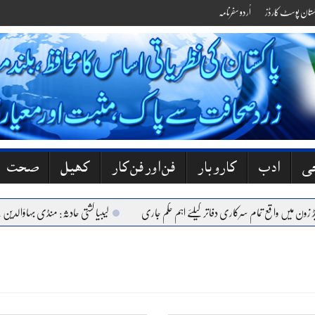
کستان پوسٹ کارڈز
اُردو سفرنامہ
جی
ادب
کاروبار
فن اور فن کار
کھیل
صحت
 میں واقع تمام سرکاری دفاتر کیلئے اہم حکم جاری
لیبیا کشتی حادثہ: منڈی بہاؤالدین کے 6 نوجوان جاں بحق، گھروں میں کہرام