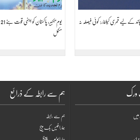
د کے لیے قمری کیلنڈر: کوئی فیصلہ نہ
یومِ
مکمل
ٹ ورک
ہم سے رابطہ کے ذرائع
میں
ہم سے رابطہ
ہمارا فیس بک پیج
جرائد
ہمارا یوٹیوب چینل