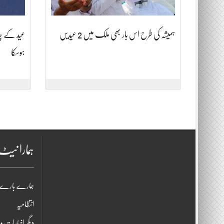
ہمیشہ کی طرح اس بار بھی ملک میں 2 عیدیں
عید کے چان
ہوسکا
ہمارا نی
ہمارے بارے 
انتظامیہ
دیگر اخبارات و 