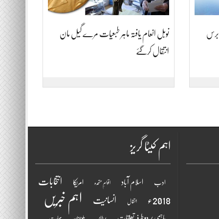
 تکبیر، پاکستان کو ایٹمی قوت بنے 21 برس
نوبل انعام یافتہ ماہر طبعیات مرے گیل مان
انتقال کرگئے
اہم کیٹا گریز
انتخابات
اسلام آباد
امریکا
ادب
اقوامِ متحدہ
اہم خبریں
2018ء
انسانیت
انتقال
باہمی / دو طرفہ تعلقات
برطانیہ
بھارت
بلوچستان