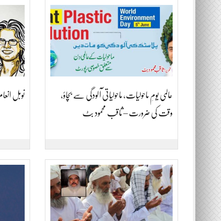
عالمی یومِ ماحولیات، ماحولیاتی آلودگی سے بچاؤ،
نوبل انعام برائے
وقت کی ضرورت – ثاقب محمود بٹ