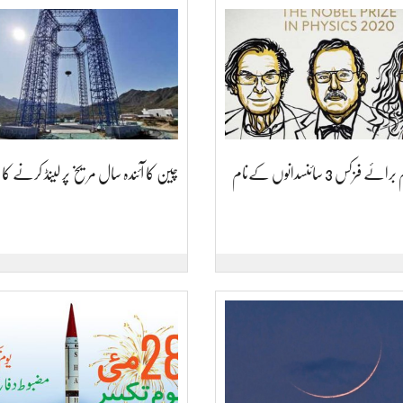
 فزکس 3 سائنسدانوں کےنام
چین کا آئندہ سال مریخ پر لینڈ کرنے کا