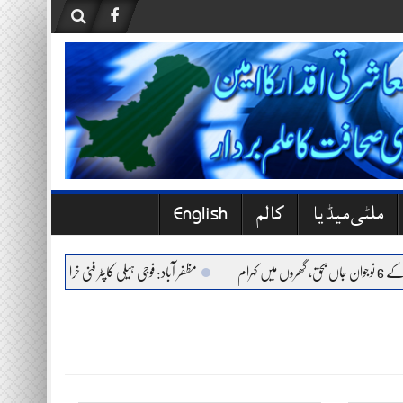
ملٹی میڈیا
کالم
English
مظفر آباد: فوجی ہیلی کاپٹر فنی خرابی کے باعث حادثے ک