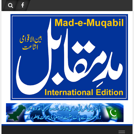
Skip
to
content
Toggle