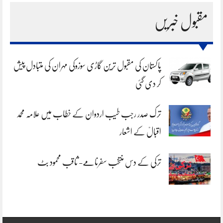
مقبول خبریں
پاکستان کی مقبول ترین گاڑی سوزوکی مہران کی متبادل پیش
کر دی گئی
ترک صدر رجب طیب اردوان کے خطاب میں علامہ محمد
اقبالؒ کے اشعار
ترکی کے دس منتخب سفرنامے- ثاقب محمود بٹ