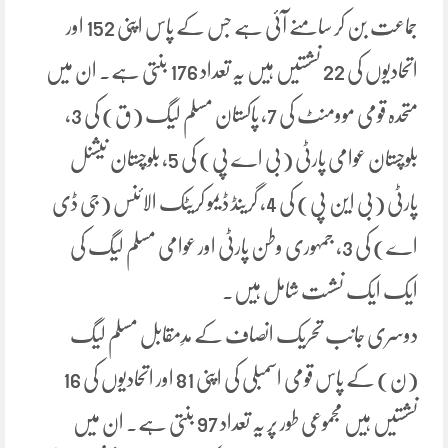
جماعت بن کر سامنے آئی ہے جس کے پاس اپنی 152 اور
اتحادیوں کی 22 نشستیں ہیں یہ تعداد 176 بنتی ہے۔ ان میں
متحدہ قومی موومنٹ کی 7، پاکستان مسلم لیگ (ق) کی 3،
بلوچستان عوامی پارٹی (بی اے پی) کی 5، بلوچستان نیشنل
پارٹی (بی این پی) کی 4، گرینڈ ڈیمو کریٹک الائنس (جی ڈی
اے) کی 3، جمہوری وطن پارٹی اور عوامی مسلم لیگ کی
ایک ایک نشست شامل ہیں۔
دوسری جانب تحریک انصاف کے مدِمقابل مسلم لیگ
(ن) کے پاس قومی اسمبلی کی اپنی 81 اور اتحادیوں کی 16
نشستیں ہیں مجموعی طور پر یہ تعداد 97 بنتی ہے۔ ان میں