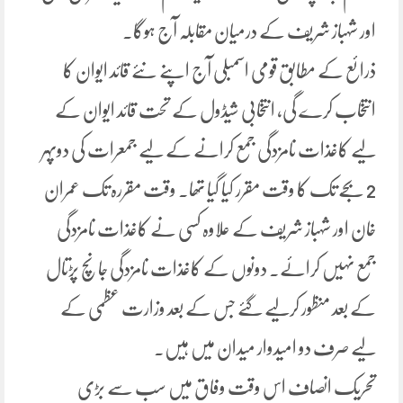
اور شہباز شریف کے درمیان مقابلہ آج ہوگا۔
ذرائع کے مطابق قومی اسمبلی آج اپنے نئے قائد ایوان کا
انتخاب کرے گی، انتخابی شیڈول کے تحت قائد ایوان کے
لیے کاغذات نامزدگی جمع کرانے کے لیے جمعرات کی دوپہر
2 بجے تک کا وقت مقرر کیا گیا تھا۔ وقت مقررہ تک عمران
خان اور شہباز شریف کے علاوہ کسی نے کاغذات نامزدگی
جمع نہیں کرائے۔ دونوں کے کاغذات نامزدگی جانچ پڑتال
کے بعد منظور کرلیے گئے جس کے بعد وزارت عظمی کے
لیے صرف دو امیدوار میدان میں ہیں۔
تحریک انصاف اس وقت وفاق میں سب سے بڑی