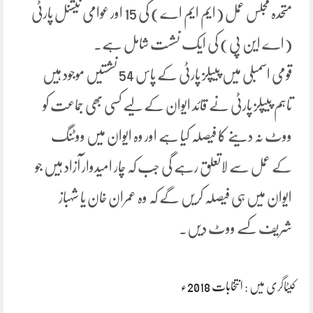
متحدہ مجلس عمل (ایم ایم اے) کی 15 اور عوامی نیشنل پارٹی
(اے این پی) کی ایک نشست شامل ہے۔
قومی اسمبلی میں پیپلز پارٹی کے پاس 54 نشستیں موجود ہیں
تاہم پیپلز پارٹی نے قائد ایوان کے لیے کسی بھی جماعت کو
ووٹ نہ دینے کا فیصلہ کیا ہے اور وہ ایوان میں ووٹنگ
کے عمل سے لاتعلق رہے گی جب کہ چار امیدوار آزاد ہیں جو
ایوان میں ہی فیصلہ کریں گے کہ وہ عمران خان یا شہباز
شریف کسے ووٹ دیں۔
کیٹاگری میں :
انتخابات 2018ء