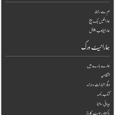
ہم سے رابطہ
ہمارا فیس بک پیج
ہمارا یوٹیوب چینل
ہمارا نیٹ ورک
ہمارے بارے میں
انتظامیہ
دیگر اخبارات و جرائد
کتاب نامہ
بیرونی روابط
پاکستان پوسٹ کارڈز