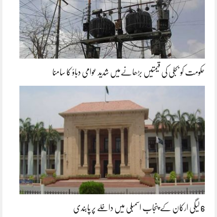
حکومت کو بجلی کی قیمتیں بڑھانےمیں شدید عوامی دباؤ کا سامنا
6 لیگی ارکان کے پنجاب اسمبلی میں داخلے پر پابندی