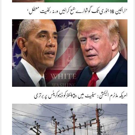
’اراکین 16 جنوری تک گوشوارے جمع کرائیں ورنہ رکنیت معطل‘
امریکہ مڈٹرم الیکشن: سینیٹ میں ریپبلکنز کو ڈیموکریٹس پر برتری