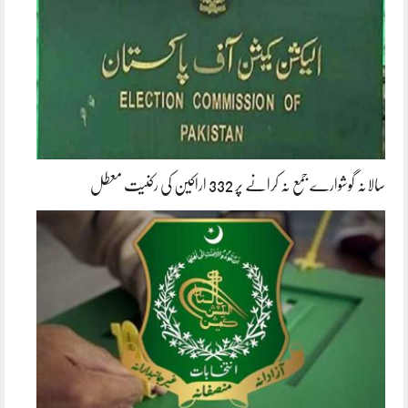
سالانہ گوشوارے جمع نہ کرانے پر 332 اراکین کی رکنیت معطل