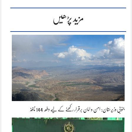
مزید پڑھیں
جنوبی وزیرستان: امن و امان برقرار رکھنے کے لیے دفعہ 144 نافذ