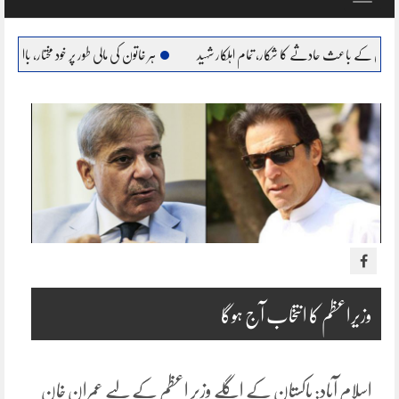
navigation
دثے کا شکار، تمام اہلکار شہید
ہر خاتون کی مالی طور پر خود مختار، بااحتیار بنانا ہمارا عزم : مریم ن
وزیراعظم کا انتخاب آج ہوگا
اسلام آباد: پاکستان کے اگلے وزیر اعظم کے لیے عمران خان