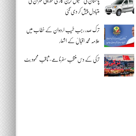
پاکستان کی مقبول ترین گاڑی سوزوکی مہران کی
متبادل پیش کر دی گئی
ترک صدر رجب طیب اردوان کے خطاب میں
علامہ محمد اقبالؒ کے اشعار
ترکی کے دس منتخب سفرنامے- ثاقب محمود بٹ