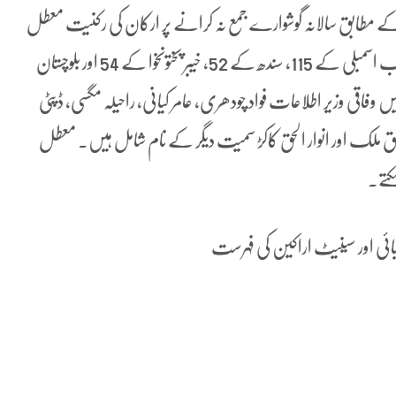
طابق سالانہ گوشوارے جمع نہ کرانے پر ارکان کی رکنیت معطل
کی گئی۔ ان میں قومی اسمبلی کے 72، سینیٹ کے 20 پنجاب اسمبلی کے 115، سندھ کے 52، خیبر پختونخوا کے 54 اور بلوچستان
 وفاقی وزیر اطلاعات فواد چودھری، عامر کیانی، راحیلہ مگسی، ڈپٹی
صدق ملک اور انوار الحق کاکڑ سمیت دیگر کے نام شامل ہیں۔ معطل
کتے۔
ی اور سینیٹ اراکین کی فہرست