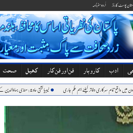
کستان پوسٹ کارڈز
اُردو سفرنامہ
جی
ادب
کاروبار
فن اور فن کار
کھیل
صحت
 واقع تمام سرکاری دفاتر کیلئے اہم حکم جاری
لیبیا کشتی حادثہ: منڈی بہاؤالدین کے 6 نوجوان جاں بحق، گھروں میں کہرام