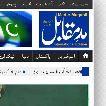
Skip
ہمارے بارے میں
انتظامیہ
دیگر اخبارات و جرائد
کتاب نامہ
بیرونی روابط
پا
to
content
ص
اہم خبریں
پاکستان
دنیا
ٹیکنالو
ف
ح
: وفاقی آئینی عدالت اور اسلام آباد ہائیکورٹ آج بند رہے گی
اسلام آباد کے ریڈ زون میں
ہ
ا
وّ
ل