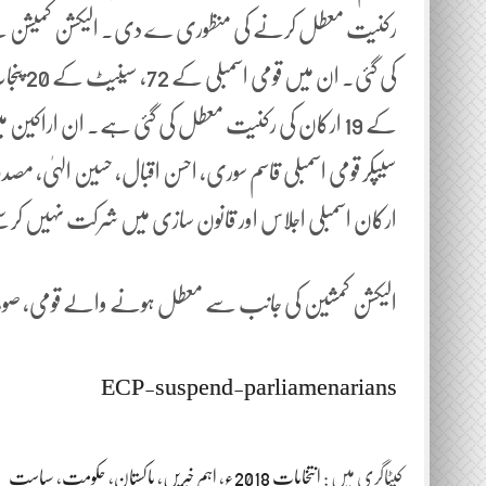
رکنیت معطل کرنے کی منظوری ے دی۔ الیکشن کمیشن کے م
کے 19 ارکان کی رکنیت معطل کی گئی ہے۔ ان اراکین میں
سیپکر قومی اسمبلی قاسم سوری، احسن اقبال، حسین الہیٰ، م
ارکان اسمبلی اجلاس اور قانون سازی میں شرکت نہیں کر س
الیکشن کمشین کی جانب سے معطل ہونے والے قومی، صوبائ
ECP-suspend-parliamenarians
کیٹاگری میں :
انتخابات 2018ء
،
اہم خبریں
،
پاکستان
،
حکومت
،
سیاست