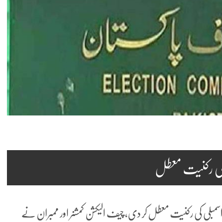
3 ارکان پارلیمنٹ صوبائی اسمبلی کی رکنیت معطل کر دی، چیف الیکشن کمشنر اور ممبران نے