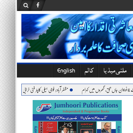
ملٹی میڈیا
کالم
English
مظفر آباد: فوجی ہیلی کاپٹر فنی خرابی کے باعث حادثے کا شک