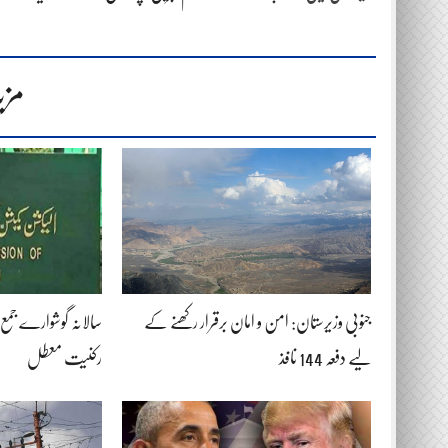
مزی
جنوبی وزیرستان: امن و امان برقرار رکھنے کے
لیے دفعہ 144 نافذ
رکنیت معطل