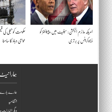
امریکہ مڈٹرم الیکشن: سینیٹ میں ریپبلکنز کو
حکومت کو بجلی کی ق
ڈیموکریٹس پر برتری
عوامی دباؤ کا سامنا
ہمارا نی
ہمارے بارے 
انتظامیہ
دیگر اخبارات و 