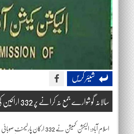
شیئر کریں
سالانہ گوشوارے جمع نہ کرانے پر 332 اراکین کی رکنیت معطل
اسلام آباد: الیکشن کمیشن نے 32