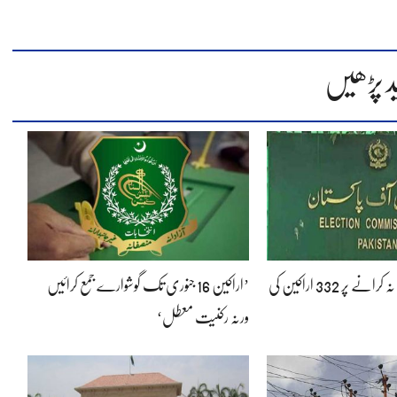
د پڑھیں
سالانہ گوشوارے جمع نہ کرانے پر 332 اراکین کی
’اراکین 16 جنوری تک گوشوارے جمع کرائیں
ورنہ رکنیت معطل‘