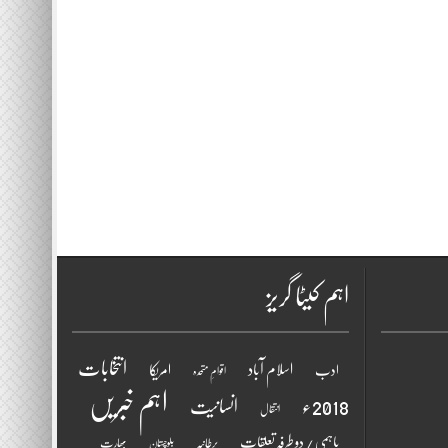
اہم کیٹا گریز
انتخابات
اسلام آباد
امریکا
ادب
اقوامِ متحدہ
اہم خبریں
2018ء
انسانیت
انتقال
باہمی / دو طرفہ تعلقات
برطانیہ
بھارت
بلوچستان