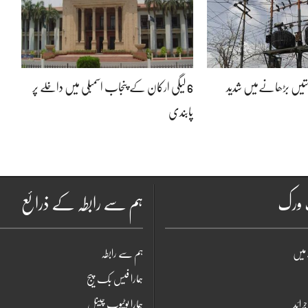
یمتیں بڑھانےمیں شدید
6 لیگی ارکان کے پنجاب اسمبلی میں داخلے پر
پابندی
ٹ ورک
ہم سے رابطہ کے ذرائع
میں
ہم سے رابطہ
ہمارا فیس بک پیج
جرائد
ہمارا یوٹیوب چینل