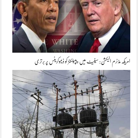
امریکہ مڈٹرم الیکشن: سینیٹ میں ریپبلکنز کو ڈیموکریٹس پر برتری