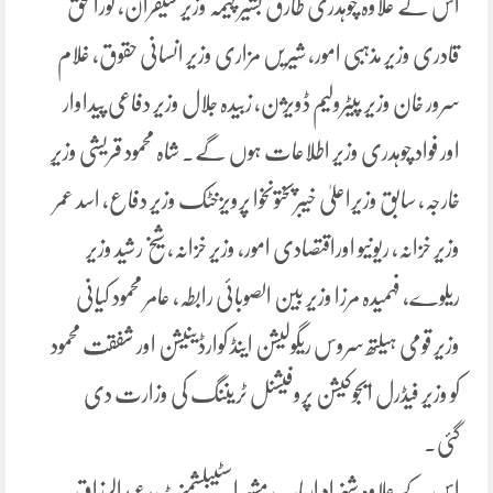
اس کے علاوہ چوہدری طارق بشیر چیمہ وزیر سیفران، نورالحق
قادری وزیر مذہبی امور، شیریں مزاری وزیر انسانی حقوق، غلام
سرور خان وزیر پیٹرولیم ڈویژن، زبیدہ جلال وزیر دفاعی پیداوار
اور فواد چوہدری وزیر اطلاعات ہوں گے۔ شاہ محمود قریشی وزیرِ
خارجہ، سابق وزیراعلیٰ خیبرپختونخوا پرویزخٹک وزیر دفاع، اسد عمر
وزیر خزانہ، ریونیو اوراقتصادی امور، وزیر خزانہ، شیخ رشید وزیر
ریلوے، فہمیدہ مرزا وزیر بین الصوبائی رابطہ، عامر محمود کیانی
وزیر قومی ہیلتھ سروس ریگولیشن اینڈ کوارڈینیشن اور شفقت محمود
کو وزیر فیڈرل ایجوکیشن پروفیشنل ٹریننگ کی وزارت دی
گئی۔
اس کے علاوہ شہزاد ارباب مشیر اسٹیبلشمنٹ، عبدالرزاق