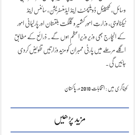
وسائل، کیپیٹل ڈویلپمنٹ اینڈ ایڈمنسٹریشن، سائنس اینڈ
ٹیکنالوجی، وزارتِ امورِ کشمیر و گلگت بلتستان اور پارلیمانی امور
کے انچارج بھی وزیر وزیراعظم ہوں گے۔ ذرائع کے مطابق
اگلے مرحلے میں پارٹی ممبران کو مزید وزارتیں تفویض کردی
جائیں گی۔
کیٹاگری میں :
انتخابات 2018ء
،
پاکستان
مزید پڑھیں