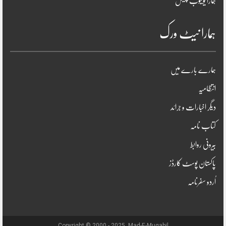
ہمارا یوٹیوب چینل
ہمارا نیٹ ورک
ہمارے بارے میں
انتظامیہ
دیگر اخبارات و جرائد
کتاب نامہ
بیرونی روابط
پاکستان پوسٹ کارڈز
اُردو سفرنامہ
Copyright © 2000 - 2025, Mad-E-Muqabil