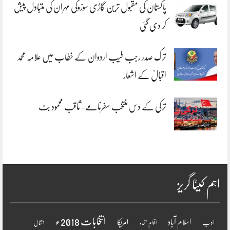
پاکستان کی مقبول ترین گاڑی سوزوکی مہران کی متبادل پیش
کر دی گئی
ترک صدر رجب طیب اردوان کے خطاب میں علامہ محمد
اقبالؒ کے اشعار
ترکی کے دس منتخب سفرنامے- ثاقب محمود بٹ
اہم کیٹا گریز
انتخابات 2018ء
اسلام آباد
امریکا
ادب
اقوامِ متحدہ
انتقال