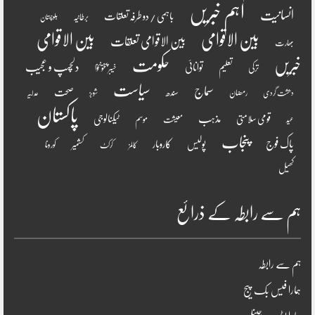
اہم خبریں
انسانیت
باہمی / دو طرفہ تعلقات
برطانیہ
بلوچستان
بین الاقوامی
بین الاقوامی
بین الاقوامی تعلقات
بھارت
خبریں
حکومت
دلچسپ و عجیب
تعلیم
توانائی
ترکی
خیبر پختونخوا
سیاست
سماج
صحت
سندھ
رمضان
دھشت گردی
شوبز
عدلیہ
پاکستان
مذہب
قومی سلامتی
ٹیکنالوجی
موسم
معیشت
عید
پنجاب
پاک فوج
پولیس
کاروبار
کشمیر
کورونا
کالمز
کرکٹ
کھیل
ہم سے رابطہ کے ذرائع
ہم سے رابطہ
ہمارا فیس بک پیج