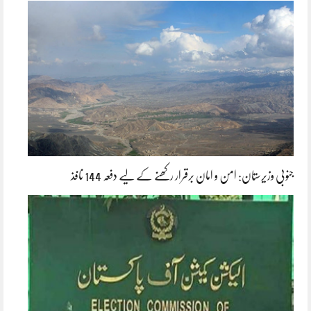
جنوبی وزیرستان: امن و امان برقرار رکھنے کے لیے دفعہ 144 نافذ