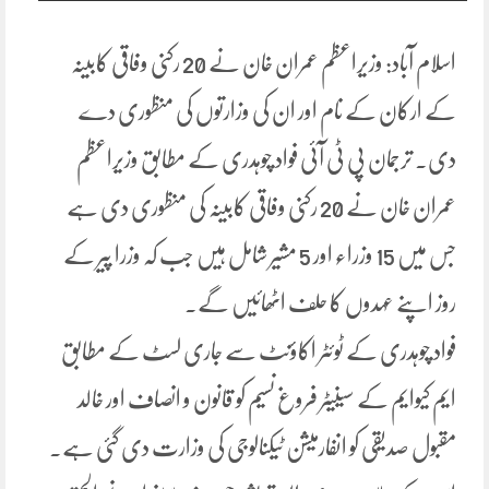
اسلام آباد: وزیراعظم عمران خان نے 20 رکنی وفاقی کابینہ
کے ارکان کے نام اور ان کی وزارتوں کی منظوری دے
دی۔ ترجمان پی ٹی آئی فواد چوہدری کے مطابق وزیراعظم
عمران خان نے 20 رکنی وفاقی کابینہ کی منظوری دی ہے
جس میں 15 وزراء اور 5 مشیر شامل ہیں جب کہ وزرا پیر کے
روز اپنے عہدوں کا حلف اٹھائیں گے۔
فواد چوہدری کے ٹوئٹر اکاؤنٹ سے جاری لسٹ کے مطابق
ایم کیوایم کے سینیٹر فروغ نسیم کو قانون و انصاف اور خالد
مقبول صدیقی کو انفارمیشن ٹیکنالوجی کی وزارت دی گئی ہے۔