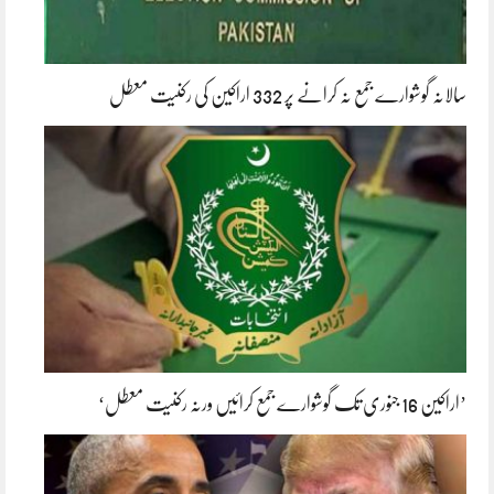
سالانہ گوشوارے جمع نہ کرانے پر 332 اراکین کی رکنیت معطل
’اراکین 16 جنوری تک گوشوارے جمع کرائیں ورنہ رکنیت معطل‘