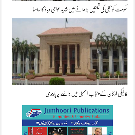
حکومت کو بجلی کی قیمتیں بڑھانےمیں شدید عوامی دباؤ کا سامنا
6 لیگی ارکان کے پنجاب اسمبلی میں داخلے پر پابندی