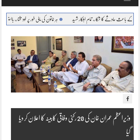
navigation
ے کا شکار، تمام اہلکار شہید
ہر خاتون کی مالی طور پر خود مختار، بااحتیار بنانا ہمارا عزم : مریم نوا
وزیراعظم عمران خان کی 20 رکنی وفاقی کابینہ کا اعلان کر دیا
گیا