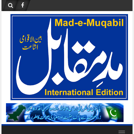
Skip
to
content
Toggle