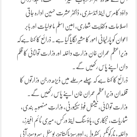
داؤد کامرس اینڈ انڈسٹری، ڈاکٹر عشرت حسین ادارہ جاتی
اصلاحات و کفایت شعاری، امین اسلم ماحولیات اور بابر
اعوان کو پارلیمانی امور کا مشیر لگایا گیا ہے۔ ذرائع کا کہنا ہےکہ
وزیراعظم عمران خان وزارتِ داخلہ اور وزارت توانائی کا قلم
دان اپنے پاس رکھیں گے۔
ذرائع کا کہنا ہے کہ پہلے مرحلے میں ڈیڑھ درجن وزارتوں کا
قلمدان وزیراعظم عمران خان اپنے پاس رکھیں گے۔
وزارت توانائی، نیشنل فوڈ سیکیورٹی، وزارتِ منصوبہ بندی،
شماریات، نجکاری، ہاؤسنگ اینڈ ورکس، میری ٹائم افیئرز،
داخلہ، نارکوٹکس کنٹرول، اوورسیز پاکستانیز، پوسٹل سروسز، آبی