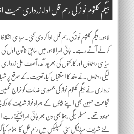
بیگم کلثوم نواز کی رسم قل ادا، زرداری سمیت 
لاہور: بیگم کلثوم نواز کی رسم قل ادا کر دی گئی۔ سیاسی ا
کرنے آتے رہے۔ جاتی امرا لاہور میں سابق خاتون اول کی ر
سیاسی رہنماؤں اور کارکنوں کی بھرپور آمد، آصف علی زرداری اپ
لیگی رہنماوں نے وفد کا استقبال کیا، تعزیت کے موقع پر
زرداری نے بیگم کلثوم نواز کی جمہوری خدمات کو خراج تحس
شجاعت حسین بھی اپنے بیٹوں کے ہمراہ نواز شریف کا دکھ بان
موجود تھے۔ مسلم لیگی رہنما بھی دن بھر جاتی امرا پہنچتے رہ
لئے شریف میڈیکل سٹی کمپلیکس میں رسم قل کا اہتمام کیا 