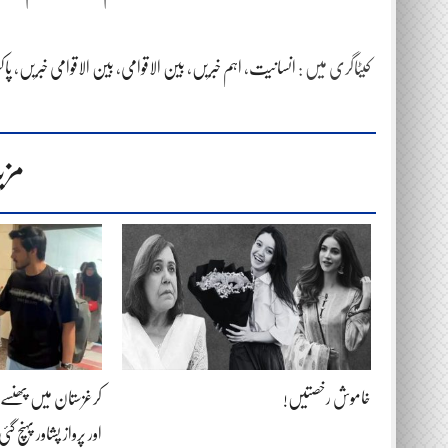
کیٹاگری میں :
انسانیت
،
اہم خبریں
،
بین الاقوامی
،
بین الاقوامی خبریں
،
پاک
مزی
خاموش رخصتیں!
اور پرواز پشاور پہنچ گئی