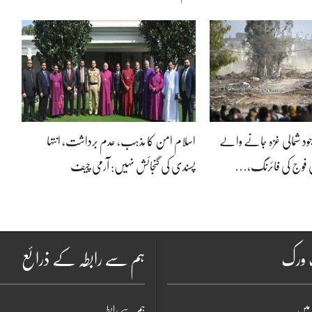
د شمالی غزہ جانے والے
اسلام امن کا مذہب، عدم برداشت، انتہا
یلی فوج کی فائرنگ،…
پسندی کی گنجائش نہیں: آرمی چیف
ٹ ورک
ہم سے رابطہ کے ذرائع
میں
ہم سے رابطہ