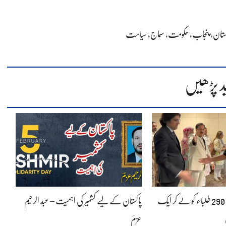
ستان
،
پنجاب
،
حکومت
،
سماج
،
سیاست
د پڑھیں
کرغزستان میں پھنسے 290 طلباء کو لے کر ایک
پاکستان کے لیے کشمیر کی اہمیت – عبد الرحیم
عزمؔ