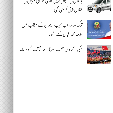
پاکستان کی مقبول ترین گاڑی سوزوکی مہران کی
متبادل پیش کر دی گئی
ترک صدر رجب طیب اردوان کے خطاب میں
علامہ محمد اقبالؒ کے اشعار
ترکی کے دس منتخب سفرنامے- ثاقب محمود بٹ