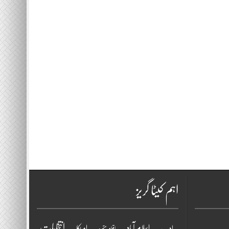
اہم کیٹا گریز
انتخابات
اسلام آباد
امریکا
ادب
اقوامِ متحدہ