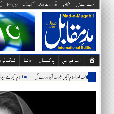
Skip
ہمارے بارے میں
انتظامیہ
دیگر اخبارات و جرائد
کتاب نامہ
بیرونی روابط
پا
to
content
ص
اہم خبریں
پاکستان
دنیا
ٹیکنالو
ف
ح
ت: وفاقی آئینی عدالت اور اسلام آباد ہائیکورٹ آج بند رہے گی
اسلام آباد کے ریڈ زون میں
ہ
ا
وّ
ل