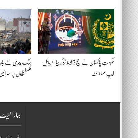
حکومتِ پاکستان نے حج ڈیجیٹلائز کردیا، موبائل
جنگ بندی کے باوجو
ایپ متعارف
فلسطینیوں پر اسرائ
ہمارا نی
ہمارے بارے 