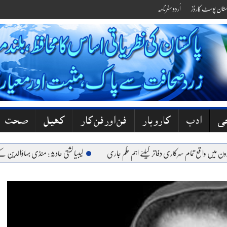
کستان پوسٹ کارڈز
اُردو سفرنامہ
جی
ادب
کاروبار
فن اور فن کار
کھیل
صحت
 واقع تمام سرکاری دفاتر کیلئے اہم حکم جاری
لیبیا کشتی حادثہ: منڈی بہاؤالدین کے 6 نوجوان جاں بحق، گھروں میں کہرام