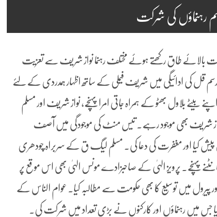
اہم رہنماؤں کی شرکت
ختلافات بالائے طاق رکھتے ہوئے مختلف رہنما نواز شریف سے تعزیت
سم قل کی ادائیگی میں شریف فیملی کے ساتھ اظہار ہمدردی کے لئے
نے بیٹے بلاول بھٹو کے ہمراہ جاتی امرا پہنچے، نواز شریف اور مسلم
 شہباز شریف بھی موجود رہے۔ تیس منٹ کی موجودگی میں آصف
ین پیش کیا اور مغفرت کی دعا کی۔ مسلم لیگ ق کے سربراہ چودھری
ٹنے پہنچے۔ پرویز الہیٰ کے صاحبزادے مونس الہیٰ بھی اس موقع پر
ے اور پیرول میں توسیع کا بھی حکومت سے مطالبہ کیا۔ عوام الناس کے
گیا جس میں رہنماؤں اور کارکنوں نے بڑی تعداد میں شرکت کی۔