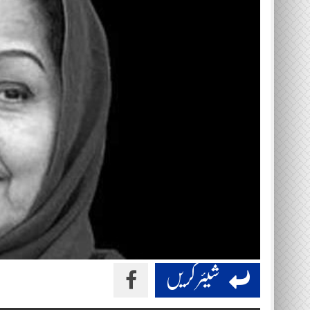
شیئر کریں