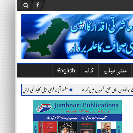
ملٹی میڈیا
کالم
English
مظفر آباد: فوجی ہیلی کاپٹر فنی خرابی کے باعث حادثے کا شک