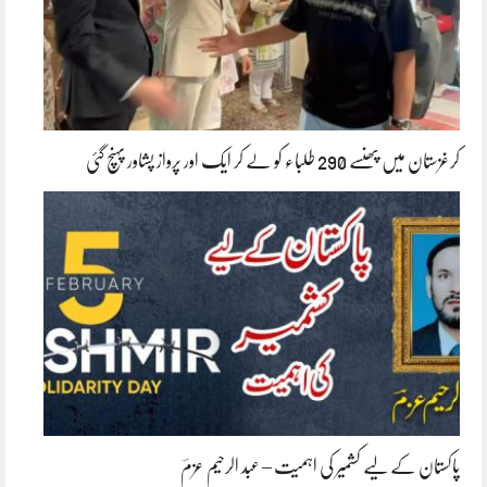
کرغزستان میں پھنسے 290 طلباء کو لے کر ایک اور پرواز پشاور پہنچ گئی
پاکستان کے لیے کشمیر کی اہمیت – عبد الرحیم عزمؔ