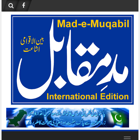
Skip
to
content
Toggle