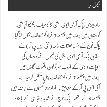
نکال لیا
راولپنڈی: پاک آرمی ایوی ایشن کا کامیاب ریسکیو آپریشن،
کوہستان میں برف میں پھنسے 7 افراد کو بحفاظت نکال لیا گیا۔
پاک فوج کے شعبہ تعلقات عامہ (آئی ایس پی آر) کے
مطابق پاک آرمی ایوی ایشن کی ٹیموں نے کوہستان کی
سوپات وادی کے قریب سرتو لوہی جلکوٹ گاؤں میں
برف میں پھنسے 7 افراد کو بحفاظت پٹن منتقل کر دیا ہے۔
آئی ایس پی آر کے مطابق یہ افراد 72 گھنٹوں سے برف میں
پھنسے ہوئے تھے۔ پاک فوج نے شدید برفباری کے باوجود