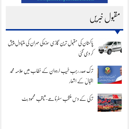
مقبول خبریں
پاکستان کی مقبول ترین گاڑی سوزوکی مہران کی متبادل پیش
کر دی گئی
ترک صدر رجب طیب اردوان کے خطاب میں علامہ محمد
اقبالؒ کے اشعار
ترکی کے دس منتخب سفرنامے- ثاقب محمود بٹ