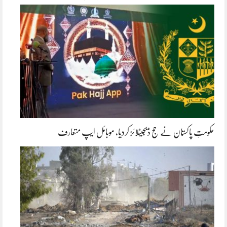
حکومتِ پاکستان نے حج ڈیجیٹلائز کردیا، موبائل ایپ متعارف