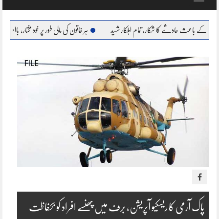
navigation
ادثے کا شکار، تمام اہلکار شہید
ہر خاتون کی مالی طور پر خود مختار، بااحتیار بنانا ہمارا عزم : مریم 
پاک آرمی کا ریسکیو آپریشن، برف میں پھنسے افراد کو بحفاظت