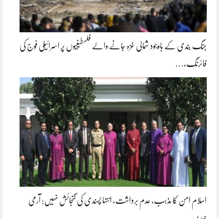
جنگ بندی کے باوجود شمالی غزہ جانے والے فلسطینیوں پر اسرائیلی فوج کی
فائرنگ،…
اسلام امن کا مذہب، عدم برداشت، انتہا پسندی کی گنجائش نہیں: آرمی
چیف