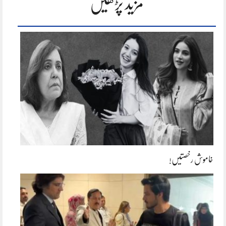
مزید پڑھیں
خاموش رخصتیں!