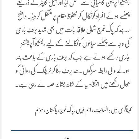
ریسکیو آپریشن کامیابی سے مکمل کیا اور ہیلی کاپٹر کے ذریعے
پھنسے ہوئے افراد کو نکال کر محفوظ مقام پر منتقل کر دیا۔ واضح
رہے کہ پاک فوج شمالی علاقہ جات میں بھی شدید برف باری
کی وجہ سے پھنسے سیاحوں کو نکالنے کے لیے ریسکیو آپریشننز
جاری رکھے ہوئے ہے جب کہ برف باری کے باعث بند
ہونے والی رابطہ سڑکوں سے برف ہٹا کر ٹریفک کی روانی کو
بحال رکھنےمیں انتظامیہ کے شانہ بشانہ حصہ لے رہی ہے۔
کیٹاگری میں :
انسانیت
،
اہم خبریں
،
پاک فوج
،
پاکستان
،
موسم