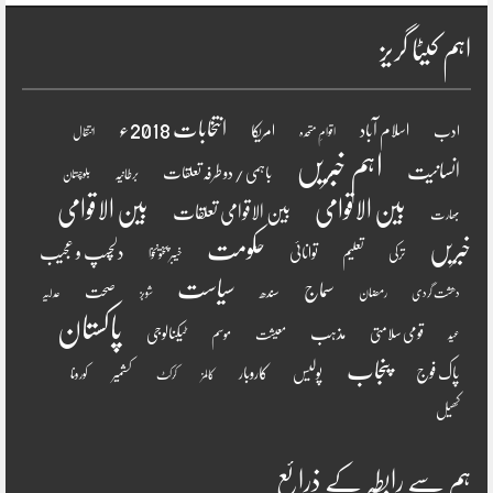
اہم کیٹا گریز
انتخابات 2018ء
اسلام آباد
امریکا
ادب
اقوامِ متحدہ
انتقال
اہم خبریں
انسانیت
باہمی / دو طرفہ تعلقات
برطانیہ
بلوچستان
بین الاقوامی
بین الاقوامی
بین الاقوامی تعلقات
بھارت
خبریں
حکومت
دلچسپ و عجیب
تعلیم
توانائی
ترکی
خیبر پختونخوا
سیاست
سماج
صحت
سندھ
رمضان
دھشت گردی
شوبز
عدلیہ
پاکستان
مذہب
قومی سلامتی
ٹیکنالوجی
موسم
معیشت
عید
پنجاب
پاک فوج
پولیس
کاروبار
کشمیر
کورونا
کالمز
کرکٹ
کھیل
ہم سے رابطہ کے ذرائع