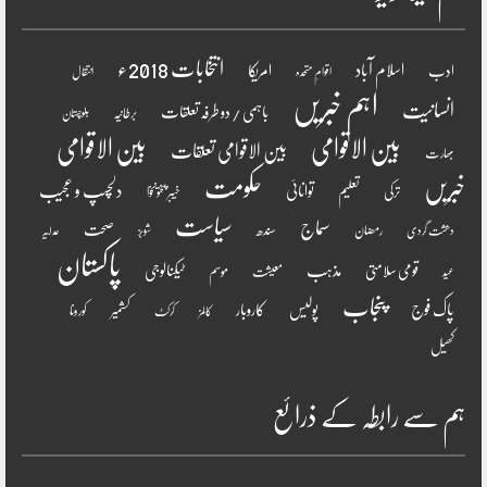
انتخابات 2018ء
اسلام آباد
امریکا
ادب
اقوامِ متحدہ
انتقال
اہم خبریں
انسانیت
باہمی / دو طرفہ تعلقات
برطانیہ
بلوچستان
بین الاقوامی
بین الاقوامی
بین الاقوامی تعلقات
بھارت
خبریں
حکومت
دلچسپ و عجیب
تعلیم
توانائی
ترکی
خیبر پختونخوا
سیاست
سماج
صحت
سندھ
رمضان
دھشت گردی
شوبز
عدلیہ
پاکستان
مذہب
قومی سلامتی
ٹیکنالوجی
موسم
معیشت
عید
پنجاب
پاک فوج
پولیس
کاروبار
کشمیر
کورونا
کالمز
کرکٹ
کھیل
ہم سے رابطہ کے ذرائع