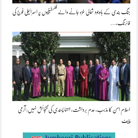
جنگ بندی کے باوجود شمالی غزہ جانے والے فلسطینیوں پر اسرائیلی فوج کی
فائرنگ،…
اسلام امن کا مذہب، عدم برداشت، انتہا پسندی کی گنجائش نہیں: آرمی
چیف