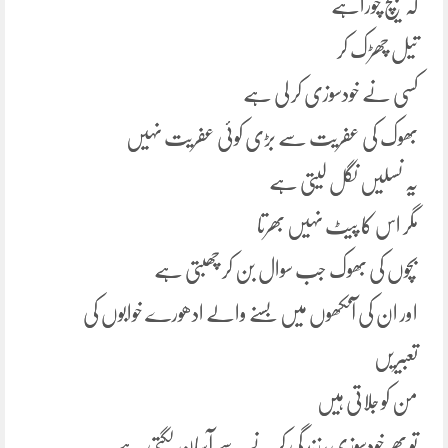
کہ بیچ چوراہے
تیل چھڑک کر
کسی نے خودسوزی کر لی ہے
بھوک کی عفریت سے بڑی کوئی عفریت نہیں
یہ نسلیں نگل لیتی ہے
مگر اس کا پیٹ نہیں بھرتا
بچوں کی بھوک جب سوال بن کر چھبتی ہے
اور ان کی آنکھوں میں بسنے والے ادھورے خوابوں کی
تعبیریں
من کو جلاتی ہیں
تو پھر خودسوزی، زندگی کرنے سے آسان لگتی ہے