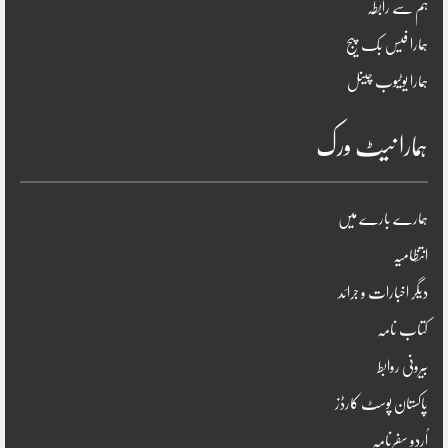
ہم سے رابطہ
ہمارا فیس بک پیج
ہمارا یوٹیوب چینل
ہمارا نیٹ ورک
ہمارے بارے میں
انتظامیہ
دیگر اخبارات و جرائد
کتاب نامہ
بیرونی روابط
پاکستان پوسٹ کارڈز
اُردو سفرنامہ