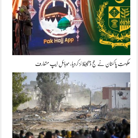
حکومتِ پاکستان نے حج ڈیجیٹلائز کردیا، موبائل ایپ متعارف