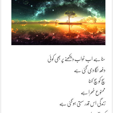
سنا ہے اب خواب دیکھنے پر بھی کوئی
دفعہ لگا دی گئی ہے
سچ کو سچ کہنا
ممنوع ٹھرا ہے
زندگی اس قدر سستی ہو گئی ہے