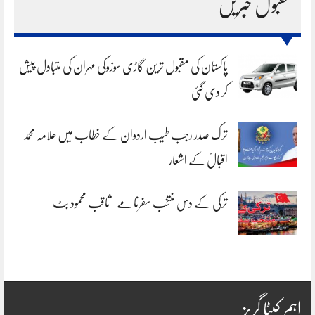
مقبول خبریں
پاکستان کی مقبول ترین گاڑی سوزوکی مہران کی متبادل پیش
کر دی گئی
ترک صدر رجب طیب اردوان کے خطاب میں علامہ محمد
اقبالؒ کے اشعار
ترکی کے دس منتخب سفرنامے- ثاقب محمود بٹ
اہم کیٹا گریز