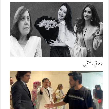
خاموش رخصتیں!