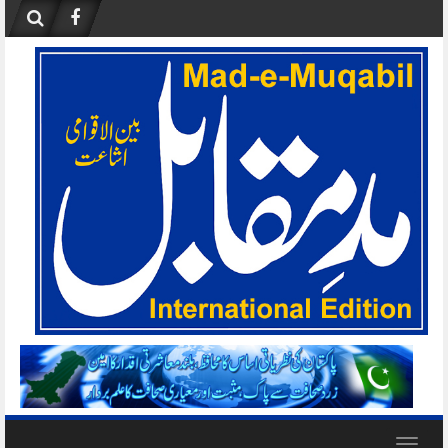
Skip
to
content
Toggle