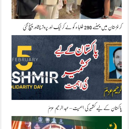
کرغزستان میں پھنسے 290 طلباء کو لے کر ایک اور پرواز پشاور پہنچ گئی
پاکستان کے لیے کشمیر کی اہمیت – عبد الرحیم عزمؔ