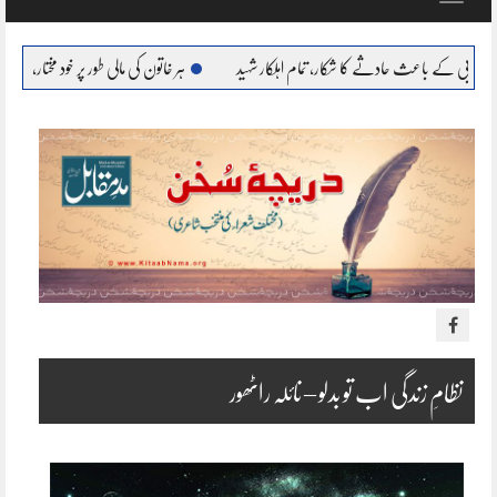
navigation
 حادثے کا شکار، تمام اہلکار شہید
ہر خاتون کی مالی طور پر خود مختار، بااحتیار بنانا ہمارا عزم : مری
نظامِ زندگی اب تو بدلو – نائلہ راٹھور