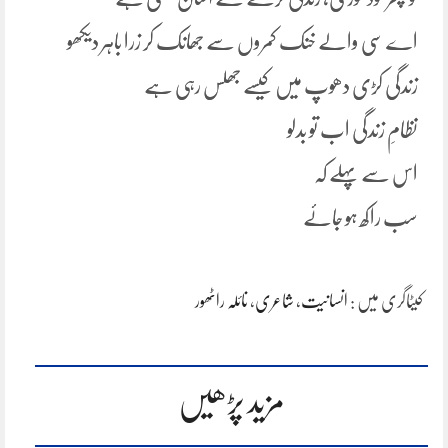
اے سی والے خنک کمروں سے جھانک کر زرا باہر دیکھو
زندگی کڑی دھوپ میں کیسے جھلس رہی ہے
نظامِ زندگی اب تو بدلو
اس سے پہلے کہ
سب راکھ ہو جائے
کیٹاگری میں :
انسانیت
،
شاعری
،
نائلہ راٹھور
مزید پڑھیں